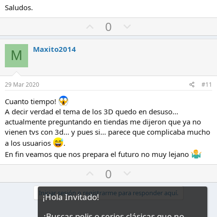
Saludos.
V
V
0
o
o
t
t
Maxito2014
M
o
o
a
e
f
n
29 Mar 2020
#11
a
c
Cuanto tiempo!
v
o
A decir verdad el tema de los 3D quedo en desuso...
o
n
actualmente preguntando en tiendas me dijeron que ya no
r
t
vienen tvs con 3d... y pues si... parece que complicaba mucho
r
a los usuarios
.
a
En fin veamos que nos prepara el futuro no muy lejano
V
V
0
o
o
t
t
Iniciar sesión o registrarme para responder aquí.
o
o