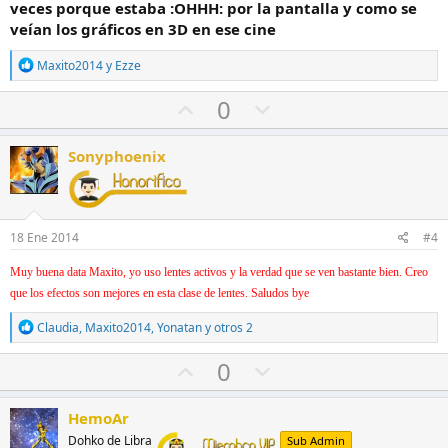
o
n
veces porque estaba :OHHH: por la pantalla y como se
r
t
veían los gráficos en 3D en ese cine
r
R
Maxito2014
y
Ezze
a
e
a
V
V
0
c
o
o
c
i
t
t
Sonyphoenix
o
o
o
n
e
a
e
s
f
n
:
18 Ene 2014
#4
a
c
v
o
Muy buena data Maxito, yo uso lentes activos y la verdad que se ven bastante bien. Creo
o
n
que los efectos son mejores en esta clase de lentes. Saludos bye
r
t
R
Claudia
,
Maxito2014
,
Yonatan
y otros 2
r
e
a
V
V
0
a
c
o
o
c
i
t
t
HemoAr
o
o
o
n
Dohko de Libra
Sub Admin