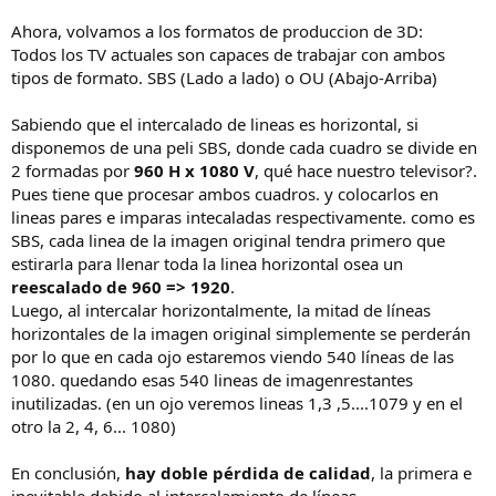
Ahora, volvamos a los formatos de produccion de 3D:
Todos los TV actuales son capaces de trabajar con ambos
tipos de formato. SBS (Lado a lado) o OU (Abajo-Arriba)
Sabiendo que el intercalado de lineas es horizontal, si
disponemos de una peli SBS, donde cada cuadro se divide en
2 formadas por
960 H x 1080 V
, qué hace nuestro televisor?.
Pues tiene que procesar ambos cuadros. y colocarlos en
lineas pares e imparas intecaladas respectivamente. como es
SBS, cada linea de la imagen original tendra primero que
estirarla para llenar toda la linea horizontal osea un
reescalado de 960 => 1920
.
Luego, al intercalar horizontalmente, la mitad de líneas
horizontales de la imagen original simplemente se perderán
por lo que en cada ojo estaremos viendo 540 líneas de las
1080. quedando esas 540 lineas de imagenrestantes
inutilizadas. (en un ojo veremos lineas 1,3 ,5....1079 y en el
otro la 2, 4, 6... 1080)
En conclusión,
hay doble pérdida de calidad
, la primera e
inevitable debido al intercalamiento de líneas