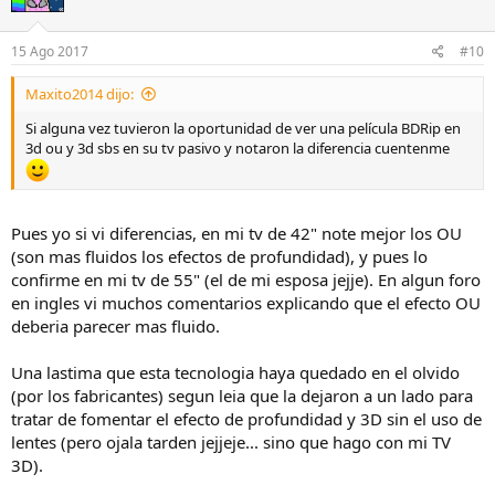
a
e
f
n
15 Ago 2017
#10
a
c
Maxito2014 dijo:
v
o
o
n
Si alguna vez tuvieron la oportunidad de ver una película BDRip en
r
t
3d ou y 3d sbs en su tv pasivo y notaron la diferencia cuentenme
r
a
Pues yo si vi diferencias, en mi tv de 42" note mejor los OU
(son mas fluidos los efectos de profundidad), y pues lo
confirme en mi tv de 55" (el de mi esposa jejje). En algun foro
en ingles vi muchos comentarios explicando que el efecto OU
deberia parecer mas fluido.
Una lastima que esta tecnologia haya quedado en el olvido
(por los fabricantes) segun leia que la dejaron a un lado para
tratar de fomentar el efecto de profundidad y 3D sin el uso de
lentes (pero ojala tarden jejjeje... sino que hago con mi TV
3D).