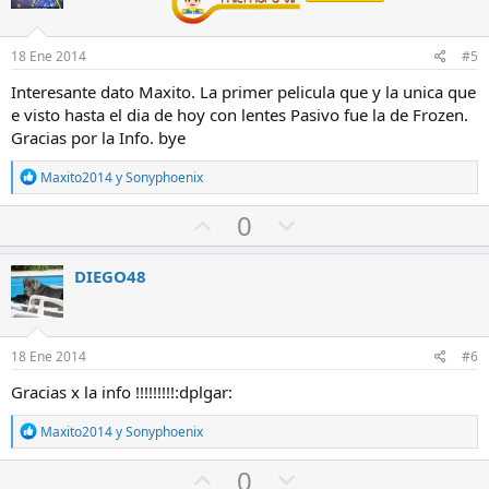
e
a
e
s
f
n
:
18 Ene 2014
#5
a
c
Interesante dato Maxito. La primer pelicula que y la unica que
v
o
e visto hasta el dia de hoy con lentes Pasivo fue la de Frozen.
o
n
Gracias por la Info. bye
r
t
r
R
Maxito2014
y
Sonyphoenix
e
a
a
V
V
0
c
o
o
c
i
t
t
DIEGO48
o
o
o
n
e
a
e
s
f
n
:
18 Ene 2014
#6
a
c
Gracias x la info !!!!!!!!!:dplgar:
v
o
o
n
R
Maxito2014
y
Sonyphoenix
e
r
t
a
V
V
0
r
c