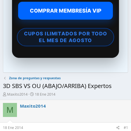
COMPRAR MEMBRESÍA VIP
CUPOS ILIMITADOS POR TODO
EL MES DE AGOSTO
Zona de preguntas y respuestas
3D SBS VS OU (ABAJO/ARRIBA) Expertos
A
F
Maxito2014
18 Ene 2014
u
e
t
c
Maxito2014
M
o
h
r
a
d
d
e
e
18 Ene 2014
#1
l
i