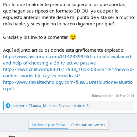
Por lo que finalmente preguto y sugiero a los que aportan,
que hagan sus ripeos en formato 3D OU, ya que por lo
expuesto anterior mente desde mi punto de vista seria mucho
más fiable, y si es que no lo hacen diganme por que?
Gracias y los invito a comentar.
Aquí adjunto articulos donde esta graficamente expicado:
http://www.avsforum.com/t/1423399/3d-formats-explained-
and-help-of-choosing-a-3d-tv-active-passive
http://news.cnet.com/8301-17938_105-20063310-1/how-3d-
content-works-blu-ray-vs-broadcast/
http://www.sisveltechnology.com/files/3Dresolutionevaluatio
n.pdf
Última edición:
18 Ene 2014
R
mechero
,
Claudia
,
Maestro Revolver
y otros 6
e
a
c
c
Ordenar por fecha
Ordenar por votos
i
o