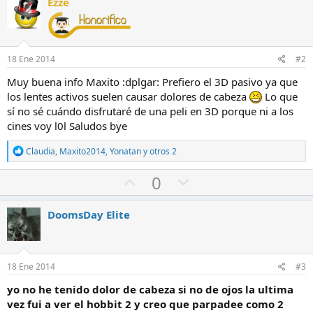
Ezze
n
e
s
:
18 Ene 2014
#2
Muy buena info Maxito :dplgar: Prefiero el 3D pasivo ya que
los lentes activos suelen causar dolores de cabeza
Lo que
sí no sé cuándo disfrutaré de una peli en 3D porque ni a los
cines voy l0l Saludos bye
R
Claudia
,
Maxito2014
,
Yonatan
y otros 2
e
a
V
V
0
c
o
o
c
i
t
t
DoomsDay Elite
o
o
o
n
e
a
e
s
f
n
:
18 Ene 2014
#3
a
c
yo no he tenido dolor de cabeza si no de ojos la ultima
v
o
vez fui a ver el hobbit 2 y creo que parpadee como 2