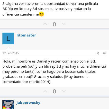
a
c
Si alguna vez tuvieron la oportunidad de ver una película
v
o
BDRip en 3d ou y 3d sbs en su tv pasivo y notaron la
o
n
diferencia cuentenme
r
t
V
V
0
r
o
o
a
t
t
litomaster
L
o
o
a
e
f
n
22 Feb 2015
#9
a
c
Hola, mi nombre es Daniel y recien comienzo con el 3d,
v
o
probe una peli (ou) y un blu ray 3d y no hay mucha diferencia
o
n
(hay pero no tanta), como hago para buscar solo titulos
r
t
grabados en (ou)? Gracias y saludos (Muy bueno lo
r
comentado por marito2014).-
a
V
V
0
o
o
t
t
Jabberwocky
o
o