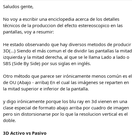
t
n
Saludos gente,
e
i
m
c
No voy a escribir una enciclopedia acerca de los detalles
a
i
técnicos de la produccion del efecto estereoscopico en las
o
pantallas, voy a resumir:
He estado observando que hay diversos metodos de producir
3D(...) Siendo el más comun el de dividir las pantallas la mitad
izquierda y la mitad derecha, al que se le llama Lado a lado o
SBS (Side By Side) por sus siglas en inglés.
Otro método que parece ser irónicamente menos común es el
de OU (Abajo - arriba) En el cual las imágenes se reparten en
la mitad superior e inferior de la pantalla.
y digo irónicamente porque los blu ray en 3d vienen en una
clase especial de formato abajo arriba por cuadro de imagen
pero sin distorsionarse por lo que la resolucion vertical es el
doble.
3D Activo vs Pasivo