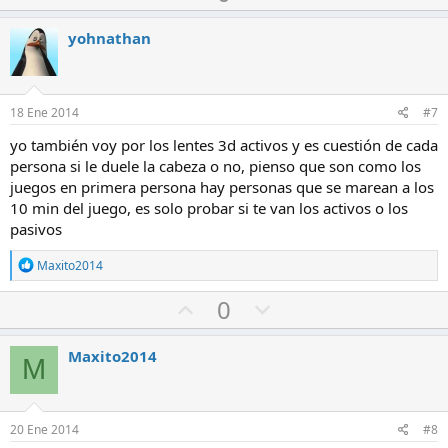
o
o
c
a
i
t
t
yohnathan
o
o
o
n
e
a
e
s
f
n
:
18 Ene 2014
#7
a
c
yo también voy por los lentes 3d activos y es cuestión de cada
v
o
persona si le duele la cabeza o no, pienso que son como los
o
n
juegos en primera persona hay personas que se marean a los
r
t
10 min del juego, es solo probar si te van los activos o los
r
pasivos
a
R
Maxito2014
e
a
V
V
0
c
o
o
c
i
t
t
Maxito2014
o
M
o
o
n
e
a
e
s
f
n
:
20 Ene 2014
#8