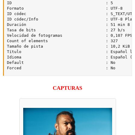
ID                                       : 5

Formato                                  : UTF-8

ID códec                                 : S_TEXT/UTF8
ID códec/Info                            : UTF-8 Plain
Duración                                 : 51 min 8 s

Tasa de bits                             : 27 b/s

Velocidad de fotogramas                  : 0,107 FPS

Count of elements                        : 327

Tamaño de pista                          : 10,2 KiB (0
Título                                   : Español la
Idioma                                   : Español (LA
Default                                  : No

Forced                                   : No
CAPTURAS