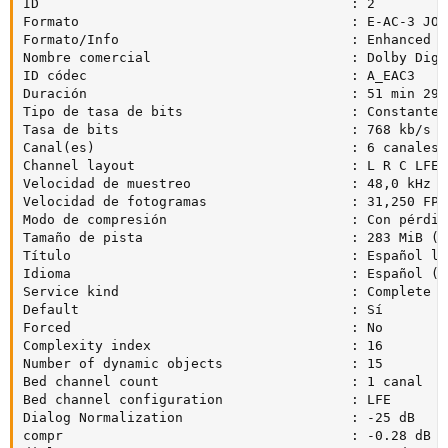
ID                                       : 2

Formato                                  : E-AC-3 JOC

Formato/Info                             : Enhanced A
Nombre comercial                         : Dolby Digi
ID códec                                 : A_EAC3

Duración                                 : 51 min 29 s
Tipo de tasa de bits                     : Constante

Tasa de bits                             : 768 kb/s

Canal(es)                                : 6 canales

Channel layout                           : L R C LFE L
Velocidad de muestreo                    : 48,0 kHz

Velocidad de fotogramas                  : 31,250 FPS
Modo de compresión                       : Con pérdida
Tamaño de pista                          : 283 MiB (7%
Título                                   : Español la
Idioma                                   : Español (LA
Service kind                             : Complete Ma
Default                                  : Sí

Forced                                   : No

Complexity index                         : 16

Number of dynamic objects                : 15

Bed channel count                        : 1 canal

Bed channel configuration                : LFE

Dialog Normalization                     : -25 dB

compr                                    : -0.28 dB
