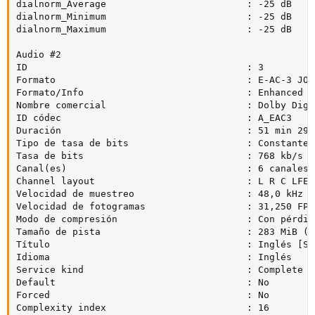
dialnorm_Average                         : -25 dB

dialnorm_Minimum                         : -25 dB

dialnorm_Maximum                         : -25 dB

Audio #2

ID                                       : 3

Formato                                  : E-AC-3 JOC

Formato/Info                             : Enhanced A
Nombre comercial                         : Dolby Digi
ID códec                                 : A_EAC3

Duración                                 : 51 min 29 s
Tipo de tasa de bits                     : Constante

Tasa de bits                             : 768 kb/s

Canal(es)                                : 6 canales

Channel layout                           : L R C LFE L
Velocidad de muestreo                    : 48,0 kHz

Velocidad de fotogramas                  : 31,250 FPS
Modo de compresión                       : Con pérdida
Tamaño de pista                          : 283 MiB (7%
Título                                   : Inglés [Sid
Idioma                                   : Inglés

Service kind                             : Complete Ma
Default                                  : No

Forced                                   : No

Complexity index                         : 16
