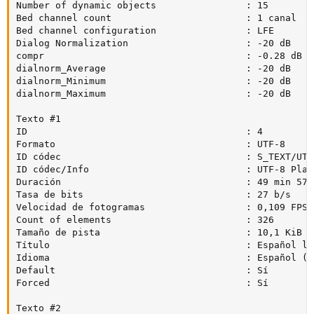
Number of dynamic objects                : 15

Bed channel count                        : 1 canal

Bed channel configuration                : LFE

Dialog Normalization                     : -20 dB

compr                                    : -0.28 dB

dialnorm_Average                         : -20 dB

dialnorm_Minimum                         : -20 dB

dialnorm_Maximum                         : -20 dB

Texto #1

ID                                       : 4

Formato                                  : UTF-8

ID códec                                 : S_TEXT/UTF8
ID códec/Info                            : UTF-8 Plain
Duración                                 : 49 min 57 s
Tasa de bits                             : 27 b/s

Velocidad de fotogramas                  : 0,109 FPS

Count of elements                        : 326

Tamaño de pista                          : 10,1 KiB (0
Título                                   : Español la
Idioma                                   : Español (LA
Default                                  : Sí

Forced                                   : Sí

Texto #2
