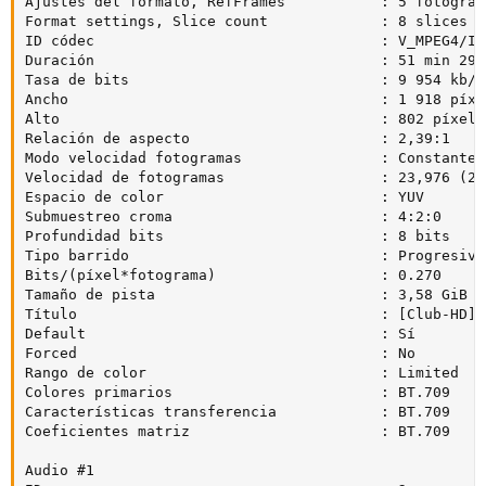
Ajustes del formato, RefFrames           : 5 fotograma
Format settings, Slice count             : 8 slices p
ID códec                                 : V_MPEG4/ISO
Duración                                 : 51 min 29 s
Tasa de bits                             : 9 954 kb/s

Ancho                                    : 1 918 píxel
Alto                                     : 802 píxeles
Relación de aspecto                      : 2,39:1

Modo velocidad fotogramas                : Constante

Velocidad de fotogramas                  : 23,976 (24
Espacio de color                         : YUV

Submuestreo croma                        : 4:2:0

Profundidad bits                         : 8 bits

Tipo barrido                             : Progresivo

Bits/(píxel*fotograma)                   : 0.270

Tamaño de pista                          : 3,58 GiB (8
Título                                   : [Club-HD] 
Default                                  : Sí

Forced                                   : No

Rango de color                           : Limited

Colores primarios                        : BT.709

Características transferencia            : BT.709

Coeficientes matriz                      : BT.709

Audio #1
