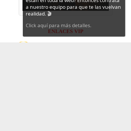
ENLACES VIP
1 LINK VIP
Tenemos TODO el material de Club-HD disponible por
Mega
, enlaces 100% activos y online hasta la fecha
✔
Llévate tus cuentas
Mega PRO III
gratis con tu
membresía VIP!
✔
Todos los posts vivos con links de
Mega
.
✔
Todo el material de Club-HD desbloqueado y sin