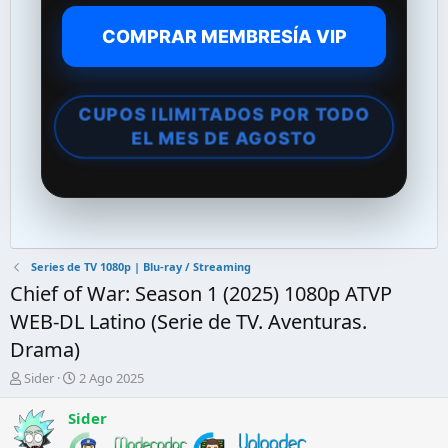
COMPRAR MEMBRESÍA VIP
CUPOS ILIMITADOS POR TODO
EL MES DE AGOSTO
Series de TV 1080p | Blu-ray / Streaming
Chief of War: Season 1 (2025) 1080p ATVP
WEB-DL Latino (Serie de TV. Aventuras.
Drama)
A
F
Sider
2 Ago 2025
u
e
t
c
Sider
o
h