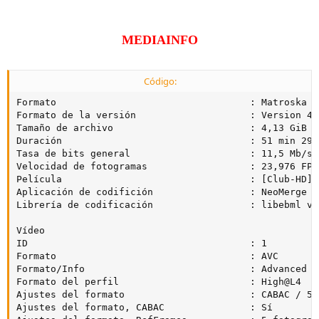
MEDIAINFO
Código:
Formato                                  : Matroska

Formato de la versión                    : Version 4

Tamaño de archivo                        : 4,13 GiB

Duración                                 : 51 min 29 s
Tasa de bits general                     : 11,5 Mb/s

Velocidad de fotogramas                  : 23,976 FPS

Película                                 : [Club-HD] 
Aplicación de codifición                 : NeoMerge v
Librería de codificación                 : libebml v1
Vídeo

ID                                       : 1

Formato                                  : AVC

Formato/Info                             : Advanced V
Formato del perfil                       : High@L4

Ajustes del formato                      : CABAC / 5 
Ajustes del formato, CABAC               : Sí
