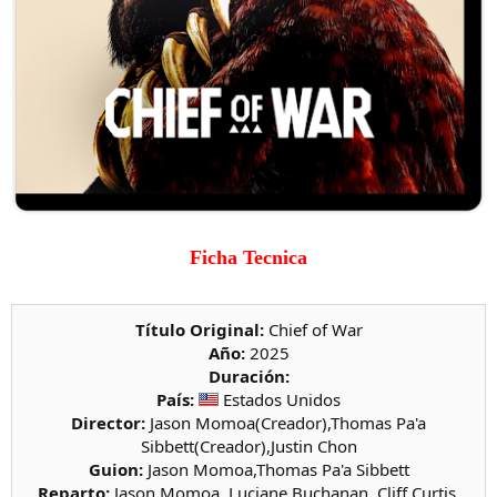
Ficha Tecnica
Título Original:
Chief of War
Año:
2025
Duración:
País:
Estados Unidos
Director:
Jason Momoa(Creador),Thomas Pa'a
Sibbett(Creador),Justin Chon
Guion:
Jason Momoa,Thomas Pa'a Sibbett
Reparto:
Jason Momoa, Luciane Buchanan, Cliff Curtis,