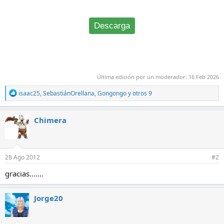
Descarga
Última edición por un moderador:
16 Feb 2026
R
isaac25
,
SebastiánOrellana
,
Gongongo
y otros 9
e
a
c
Chimera
c
i
o
n
e
28 Ago 2012
#2
s
:
gracias.......
Jorge20