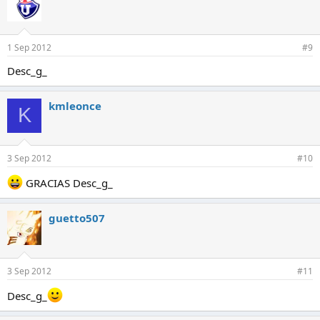
1 Sep 2012
#9
Desc_g_
kmleonce
K
3 Sep 2012
#10
GRACIAS Desc_g_
guetto507
3 Sep 2012
#11
Desc_g_