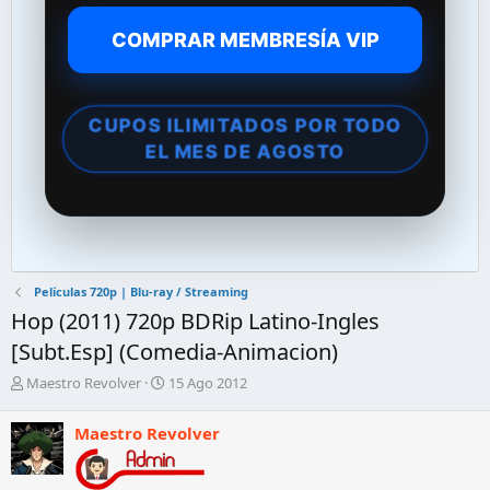
COMPRAR MEMBRESÍA VIP
CUPOS ILIMITADOS POR TODO
EL MES DE AGOSTO
Películas 720p | Blu-ray / Streaming
Hop (2011) 720p BDRip Latino-Ingles
[Subt.Esp] (Comedia-Animacion)
A
F
Maestro Revolver
15 Ago 2012
u
e
t
c
Maestro Revolver
o
h
r
a
d
d