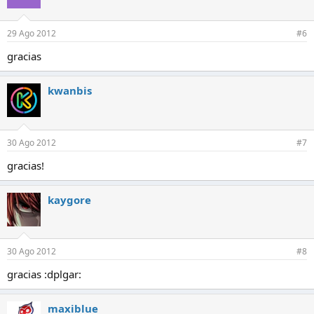
29 Ago 2012
#6
gracias
kwanbis
30 Ago 2012
#7
gracias!
kaygore
30 Ago 2012
#8
gracias :dplgar:
maxiblue