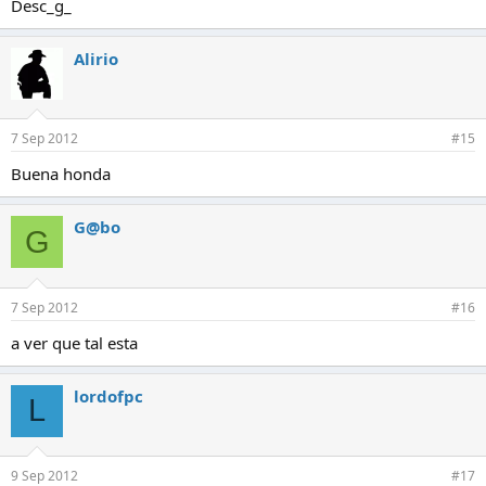
Desc_g_
Alirio
7 Sep 2012
#15
Buena honda
G@bo
G
7 Sep 2012
#16
a ver que tal esta
lordofpc
L
9 Sep 2012
#17