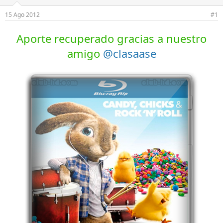
e
e
l
i
15 Ago 2012
#1
t
n
e
i
Aporte recuperado gracias a nuestro
m
c
a
i
amigo
@clasaase
o