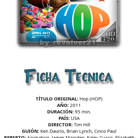
TÍTULO ORIGINAL:
Hop (HOP)
AÑO:
2011
DURACIÓN:
95 min.
PAÍS:
USA
DIRECTOR:
Tim Hill
GUIÓN:
Ken Daurio, Brian Lynch, Cinco Paul
REPARTO:
Animation, James Marsden, Kaley Cuoco, Elizabeth