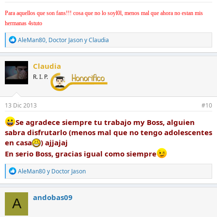
:
Para aquellos que son fans!!! cosa que no lo soyl0l, menos mal que ahora no estan mis
hermanas 4stuto
R
AleMan80
,
Doctor Jason
y
Claudia
e
a
c
Claudia
c
R. I. P.
i
o
n
e
13 Dic 2013
#10
s
:
Se agradece siempre tu trabajo my Boss, alguien
sabra disfrutarlo (menos mal que no tengo adolescentes
en casa
) ajjajaj
En serio Boss, gracias igual como siempre
R
AleMan80
y
Doctor Jason
e
a
c
andobas09
A
c
i
o