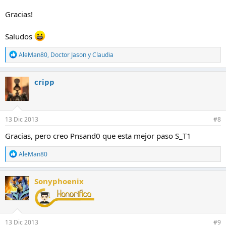
Gracias!
Saludos
R
AleMan80
,
Doctor Jason
y
Claudia
e
a
c
cripp
c
i
o
n
e
13 Dic 2013
#8
s
:
Gracias, pero creo Pnsand0 que esta mejor paso S_T1
R
AleMan80
e
a
c
Sonyphoenix
c
i
o
n
e
13 Dic 2013
#9
s