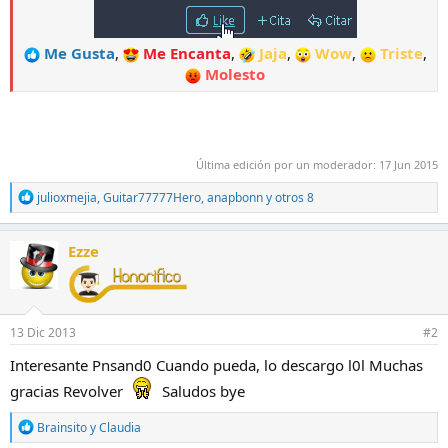
Me Gusta
,
Me Encanta
,
Jaja
,
Wow
,
Triste
,
Molesto
Última edición por un moderador:
17 Jun 2015
R
julioxmejia
,
Guitar77777Hero
,
anapbonn
y otros 8
e
a
c
Ezze
c
i
o
n
e
13 Dic 2013
#2
s
:
Interesante Pnsand0 Cuando pueda, lo descargo l0l Muchas
gracias Revolver
Saludos bye
R
Brainsito
y
Claudia
e