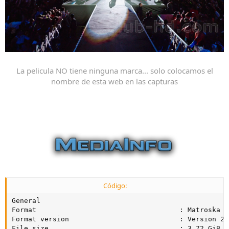
La pelicula NO tiene ninguna marca... solo colocamos el
nombre de esta web en las capturas
Código:
General

Format                                   : Matroska

Format version                           : Version 2

File size                                : 3.72 GiB
