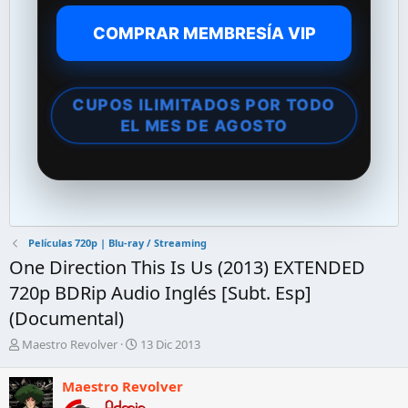
COMPRAR MEMBRESÍA VIP
CUPOS ILIMITADOS POR TODO
EL MES DE AGOSTO
Películas 720p | Blu-ray / Streaming
One Direction This Is Us (2013) EXTENDED
720p BDRip Audio Inglés [Subt. Esp]
(Documental)
A
F
Maestro Revolver
13 Dic 2013
u
e
t
c
Maestro Revolver
o
h