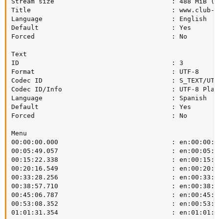
Stream size                              : 488 MiB (13
Title                                    : www.club-hd
Language                                 : English

Default                                  : Yes

Forced                                   : No

Text

ID                                       : 3

Format                                   : UTF-8

Codec ID                                 : S_TEXT/UTF8
Codec ID/Info                            : UTF-8 Plain
Language                                 : Spanish

Default                                  : Yes

Forced                                   : No

Menu

00:00:00.000                             : en:00:00:00
00:05:49.057                             : en:00:05:49
00:15:22.338                             : en:00:15:22
00:20:16.549                             : en:00:20:16
00:33:28.256                             : en:00:33:28
00:38:57.710                             : en:00:38:57
00:45:06.787                             : en:00:45:06
00:53:08.352                             : en:00:53:08
01:01:31.354                             : en:01:01:31