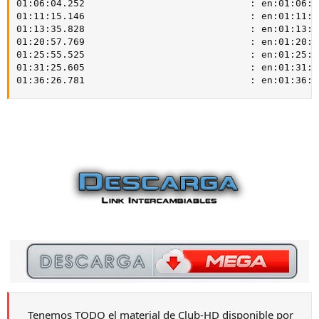
01:06:04.252                             : en:01:06:04
01:11:15.146                             : en:01:11:15
01:13:35.828                             : en:01:13:35
01:20:57.769                             : en:01:20:57
01:25:55.525                             : en:01:25:55
01:31:25.605                             : en:01:31:25
01:36:26.781                             : en:01:36:2
Tenemos TODO el material de Club-HD disponible por