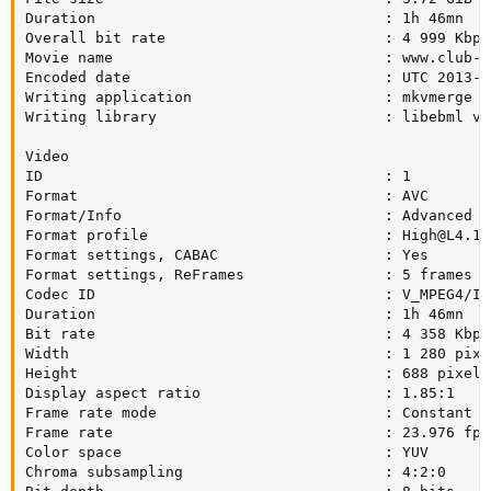
Duration                                 : 1h 46mn

Overall bit rate                         : 4 999 Kbps

Movie name                               : www.club-hd
Encoded date                             : UTC 2013-1
Writing application                      : mkvmerge v
Writing library                          : libebml v1
Video

ID                                       : 1

Format                                   : AVC

Format/Info                              : Advanced V
Format profile                           : 
High@L4.1
Format settings, CABAC                   : Yes

Format settings, ReFrames                : 5 frames

Codec ID                                 : V_MPEG4/ISO
Duration                                 : 1h 46mn

Bit rate                                 : 4 358 Kbps

Width                                    : 1 280 pixel
Height                                   : 688 pixels

Display aspect ratio                     : 1.85:1

Frame rate mode                          : Constant

Frame rate                               : 23.976 fps

Color space                              : YUV

Chroma subsampling                       : 4:2:0
