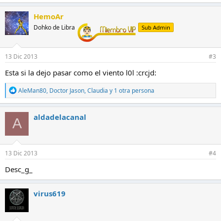
a
c
HemoAr
c
Dohko de Libra
Sub Admin
i
o
n
e
13 Dic 2013
#3
s
:
Esta si la dejo pasar como el viento l0l :crcjd:
R
AleMan80
,
Doctor Jason
,
Claudia
y 1 otra persona
e
a
c
aldadelacanal
A
c
i
o
n
e
13 Dic 2013
#4
s
:
Desc_g_
virus619