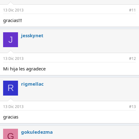
n
e
13 Dic 2013
#11
s
:
gracias!!!
jesskynet
J
13 Dic 2013
#12
Mi hija les agradece
rigmellac
R
13 Dic 2013
#13
gracias
gokuledezma
G