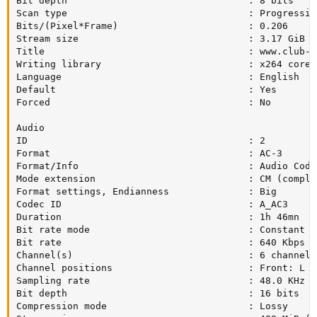
Bit depth                                : 8 bits

Scan type                                : Progressive
Bits/(Pixel*Frame)                       : 0.206

Stream size                              : 3.17 GiB (8
Title                                    : www.club-hd
Writing library                          : x264 core 
Language                                 : English

Default                                  : Yes

Forced                                   : No

Audio

ID                                       : 2

Format                                   : AC-3

Format/Info                              : Audio Codin
Mode extension                           : CM (comple
Format settings, Endianness              : Big

Codec ID                                 : A_AC3

Duration                                 : 1h 46mn

Bit rate mode                            : Constant

Bit rate                                 : 640 Kbps

Channel(s)                               : 6 channels

Channel positions                        : Front: L C
Sampling rate                            : 48.0 KHz

Bit depth                                : 16 bits

Compression mode                         : Lossy
