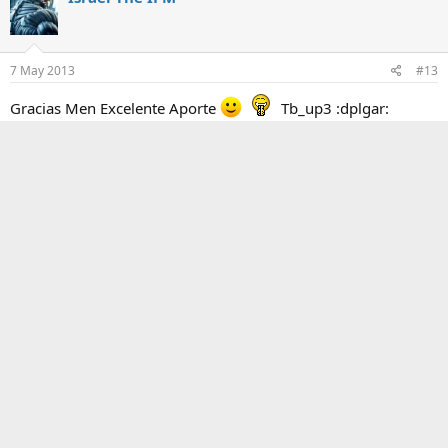
7 May 2013
#13
Gracias Men Excelente Aporte
Tb_up3 :dplgar:
Desc_g_
Juanchorga
7 May 2013
#14
Deluxe!!!
Luyinex
L
7 May 2013
#15
Gracias