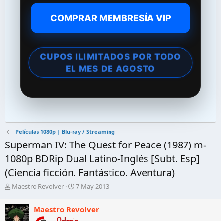
COMPRAR MEMBRESÍA VIP
CUPOS ILIMITADOS POR TODO
EL MES DE AGOSTO
Películas 1080p | Blu-ray / Streaming
Superman IV: The Quest for Peace (1987) m-
1080p BDRip Dual Latino-Inglés [Subt. Esp]
(Ciencia ficción. Fantástico. Aventura)
A
F
Maestro Revolver
7 May 2013
u
e
t
c
Maestro Revolver
o
h