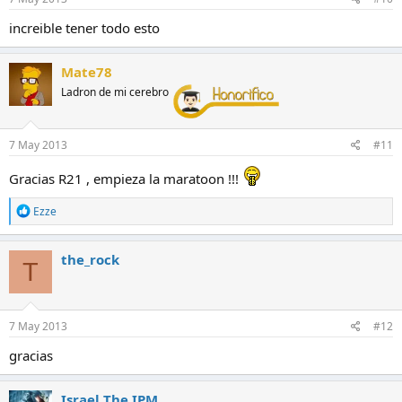
increible tener todo esto
Mate78
Ladron de mi cerebro
7 May 2013
#11
Gracias R21 , empieza la maratoon !!!
R
Ezze
e
a
c
the_rock
T
c
i
o
n
e
7 May 2013
#12
s
:
gracias
Israel The IPM