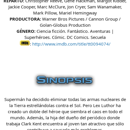
REPARTO:
Christopher Reeve, Gene Hackman, Margot Kidder,
Jackie Cooper, Marc McClure, Jon Cryer, Sam Wanamaker,
Mark Pillow, Mariel Hemingway
PRODUCTORA:
Warner Bros Pictures / Cannon Group /
Golan-Globus Production
GÉNERO:
Ciencia ficción. Fantástico. Aventuras |
Superhéroes. Cómic. DC Comics. Secuela
:
http://www.imdb.com/title/tt0094074/
Supermán ha decidido eliminar todas las armas nucleares de
la Tierra estrellándolas contra el Sol. Pero Lex Luthor ha
creado un doble del héroe que siembra el caos en todo el
mundo. Además, la hija del dueño del periódico donde
trabaja Clark Kent encuentra al joven tan atractivo que sólo
contribuye a causarle más problemas.