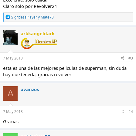
Claro solo por Revolver21
R
SightlessPlayer
y
Mate78
e
a
c
arkkangeldark
c
i
o
n
e
7 May 2013
#3
s
:
esta es una de las mejores peliculas de superman, sin duda
hay que tenerla, gracias revolver
avanzos
A
7 May 2013
#4
Gracias