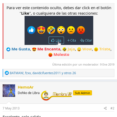
Para ver este contenido oculto, debes dar click en el botón
"
Like
", o cualquiera de las otras reacciones:
Me Gusta
,
Me Encanta
,
Jaja
,
Wow
,
Triste
,
Molesto
Última edición por un moderador:
9 Ene 2019
R
BATMAN!
,
fzxx
,
davidcifuentes2011
y otros 26
e
a
c
HemoAr
c
Dohko de Libra
Sub Admin
i
o
n
e
7 May 2013
#2
s
:
Excelente, solo calida.