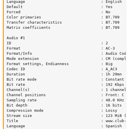
Language                                 : English

Default                                  : Yes

Forced                                   : No

Color primaries                          : BT.709

Transfer characteristics                 : BT.709

Matrix coefficients                      : BT.709

Audio #1

ID                                       : 2

Format                                   : AC-3

Format/Info                              : Audio Codin
Mode extension                           : CM (comple
Format settings, Endianness              : Big

Codec ID                                 : A_AC3

Duration                                 : 1h 29mn

Bit rate mode                            : Constant

Bit rate                                 : 192 Kbps

Channel(s)                               : 1 channel

Channel positions                        : Front: C

Sampling rate                            : 48.0 KHz

Bit depth                                : 16 bits

Compression mode                         : Lossy

Stream size                              : 123 MiB (4%
Title                                    : www.club-h
Language                                 : Spanish
