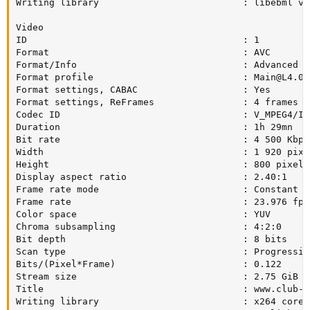
Writing library                          : libebml v1
Video

ID                                       : 1

Format                                   : AVC

Format/Info                              : Advanced V
Format profile                           : 
Main@L4.0
Format settings, CABAC                   : Yes

Format settings, ReFrames                : 4 frames

Codec ID                                 : V_MPEG4/ISO
Duration                                 : 1h 29mn

Bit rate                                 : 4 500 Kbps

Width                                    : 1 920 pixel
Height                                   : 800 pixels

Display aspect ratio                     : 2.40:1

Frame rate mode                          : Constant

Frame rate                               : 23.976 fps

Color space                              : YUV

Chroma subsampling                       : 4:2:0

Bit depth                                : 8 bits

Scan type                                : Progressive
Bits/(Pixel*Frame)                       : 0.122

Stream size                              : 2.75 GiB (8
Title                                    : www.club-hd
Writing library                          : x264 core 1