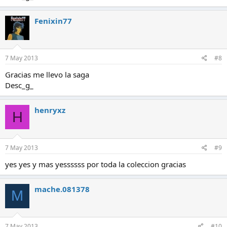
Fenixin77
7 May 2013
#8
Gracias me llevo la saga
Desc_g_
henryxz
H
7 May 2013
#9
yes yes y mas yessssss por toda la coleccion gracias
mache.081378
M
7 May 2013
#10