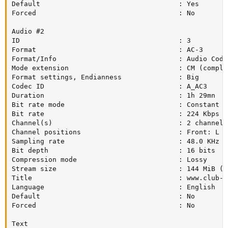
Default                                  : Yes

Forced                                   : No

Audio #2

ID                                       : 3

Format                                   : AC-3

Format/Info                              : Audio Codin
Mode extension                           : CM (comple
Format settings, Endianness              : Big

Codec ID                                 : A_AC3

Duration                                 : 1h 29mn

Bit rate mode                            : Constant

Bit rate                                 : 224 Kbps

Channel(s)                               : 2 channels

Channel positions                        : Front: L R

Sampling rate                            : 48.0 KHz

Bit depth                                : 16 bits

Compression mode                         : Lossy

Stream size                              : 144 MiB (5%
Title                                    : www.club-h
Language                                 : English

Default                                  : No

Forced                                   : No

Text
