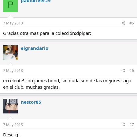
pabloriver29
P
7 May 2013
#5
Gracias otra mas para la colección:dplgar:
elgrandario
7 May 2013
#6
excelente! con james bond, sin duda son de las mejores saga
en el club. muchas gracias!
nestor85
7 May 2013
#7
Desc_g_