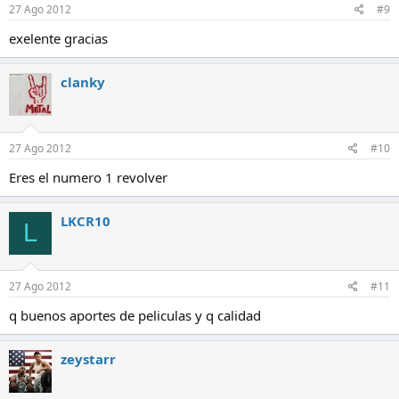
27 Ago 2012
#9
exelente gracias
clanky
27 Ago 2012
#10
Eres el numero 1 revolver
LKCR10
L
27 Ago 2012
#11
q buenos aportes de peliculas y q calidad
zeystarr