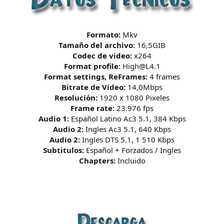
Formato:
Mkv
Tamaño del archivo:
16,5GIB
Codec de video:
x264
Format profile:
High@L4.1
Format settings, ReFrames:
4 frames
Bitrate de Video:
14,0Mbps
Resolución:
1920 x 1080 Pixeles
Frame rate:
23.976 fps
Audio 1:
Español Latino Ac3 5.1, 384 Kbps
Audio 2:
Ingles Ac3 5.1, 640 Kbps
Audio 2:
Ingles DTS 5.1, 1 510 Kbps
Subtitulos:
Español + Forzados / Ingles
Chapters:
Incluido