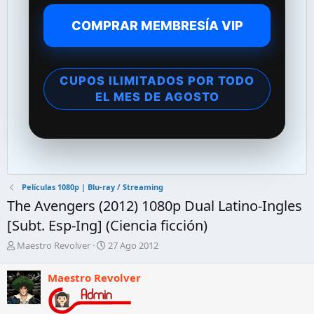
COMPRAR MEMBRESÍA VIP
CUPOS ILIMITADOS POR TODO
EL MES DE AGOSTO
Películas 1080p | Blu-ray / Streaming
The Avengers (2012) 1080p Dual Latino-Ingles
[Subt. Esp-Ing] (Ciencia ficción)
A
F
Maestro Revolver
27 Ago 2012
u
e
t
c
Maestro Revolver
o
h
r
a
d
d