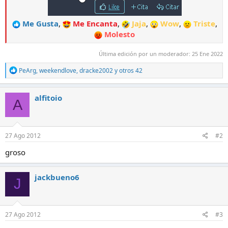
Me Gusta
,
Me Encanta
,
Jaja
,
Wow
,
Triste
,
Molesto
Última edición por un moderador:
25 Ene 2022
R
PeArg
,
weekendlove
,
dracke2002
y otros 42
e
a
c
alfitoio
A
c
i
o
n
e
27 Ago 2012
#2
s
:
groso
jackbueno6
J
27 Ago 2012
#3