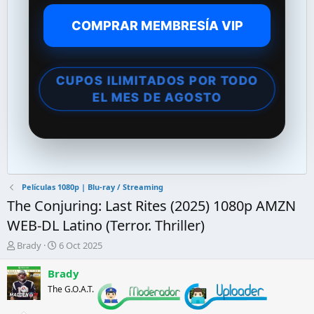
COMPRAR MEMBRESÍA VIP
CUPOS ILIMITADOS POR TODO
EL MES DE AGOSTO
Películas 1080p | Blu-ray / Streaming
The Conjuring: Last Rites (2025) 1080p AMZN
WEB-DL Latino (Terror. Thriller)
A
F
Brady
6 Oct 2025
u
e
t
c
Brady
o
h
The G.O.A.T.
r
a
d
d