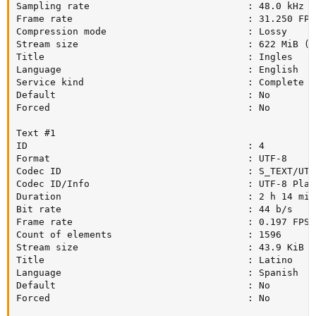
Sampling rate                            : 48.0 kHz

Frame rate                               : 31.250 FPS
Compression mode                         : Lossy

Stream size                              : 622 MiB (7%
Title                                    : Ingles

Language                                 : English

Service kind                             : Complete Ma
Default                                  : No

Forced                                   : No

Text #1

ID                                       : 4

Format                                   : UTF-8

Codec ID                                 : S_TEXT/UTF8
Codec ID/Info                            : UTF-8 Plain
Duration                                 : 2 h 14 min

Bit rate                                 : 44 b/s

Frame rate                               : 0.197 FPS

Count of elements                        : 1596

Stream size                              : 43.9 KiB (0
Title                                    : Latino

Language                                 : Spanish

Default                                  : No

Forced                                   : No
