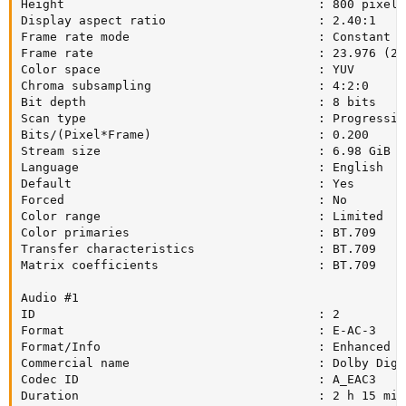
Height                                   : 800 pixels

Display aspect ratio                     : 2.40:1

Frame rate mode                          : Constant

Frame rate                               : 23.976 (24
Color space                              : YUV

Chroma subsampling                       : 4:2:0

Bit depth                                : 8 bits

Scan type                                : Progressive
Bits/(Pixel*Frame)                       : 0.200

Stream size                              : 6.98 GiB (8
Language                                 : English

Default                                  : Yes

Forced                                   : No

Color range                              : Limited

Color primaries                          : BT.709

Transfer characteristics                 : BT.709

Matrix coefficients                      : BT.709

Audio #1

ID                                       : 2

Format                                   : E-AC-3

Format/Info                              : Enhanced AC
Commercial name                          : Dolby Digi
Codec ID                                 : A_EAC3

Duration                                 : 2 h 15 min
