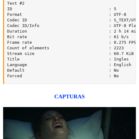
Text #2

ID                                       : 5

Format                                   : UTF-8

Codec ID                                 : S_TEXT/UTF8
Codec ID/Info                            : UTF-8 Plain
Duration                                 : 2 h 14 min

Bit rate                                 : 61 b/s

Frame rate                               : 0.275 FPS

Count of elements                        : 2223

Stream size                              : 60.7 KiB (0
Title                                    : Ingles

Language                                 : English

Default                                  : No

Forced                                   : No
CAPTURAS