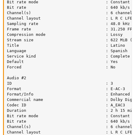
Bit rate mode                            : Constant

Bit rate                                 : 640 kb/s

Channel(s)                               : 6 channels

Channel layout                           : L R C LFE L
Sampling rate                            : 48.0 kHz

Frame rate                               : 31.250 FPS
Compression mode                         : Lossy

Stream size                              : 622 MiB (7%
Title                                    : Latino

Language                                 : Spanish

Service kind                             : Complete Ma
Default                                  : Yes

Forced                                   : No

Audio #2

ID                                       : 3

Format                                   : E-AC-3

Format/Info                              : Enhanced AC
Commercial name                          : Dolby Digi
Codec ID                                 : A_EAC3

Duration                                 : 2 h 15 min

Bit rate mode                            : Constant

Bit rate                                 : 640 kb/s

Channel(s)                               : 6 channels

Channel layout                           : L R C LFE L