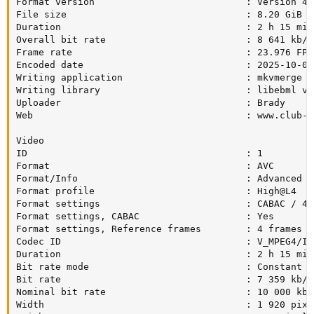
Format version                           : Version 4

File size                                : 8.20 GiB

Duration                                 : 2 h 15 min

Overall bit rate                         : 8 641 kb/s

Frame rate                               : 23.976 FPS

Encoded date                             : 2025-10-06
Writing application                      : mkvmerge v
Writing library                          : libebml v1
Uploader                                 : Brady

Web                                      : www.club-hd
Video

ID                                       : 1

Format                                   : AVC

Format/Info                              : Advanced V
Format profile                           : High@L4

Format settings                          : CABAC / 4 
Format settings, CABAC                   : Yes

Format settings, Reference frames        : 4 frames

Codec ID                                 : V_MPEG4/ISO
Duration                                 : 2 h 15 min

Bit rate mode                            : Constant

Bit rate                                 : 7 359 kb/s

Nominal bit rate                         : 10 000 kb/s
Width                                    : 1 920 pixel