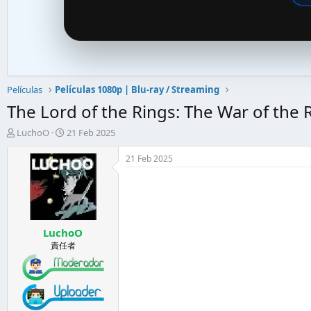
Películas
Películas 1080p | Blu-ray / Streaming
The Lord of the Rings: The War of the 
A
F
LuchoO
21 Feb 2025
u
e
t
c
21 Feb 2025
o
h
r
a
d
d
e
e
l
i
LuchoO
t
n
e
i
責任者
m
c
a
i
o