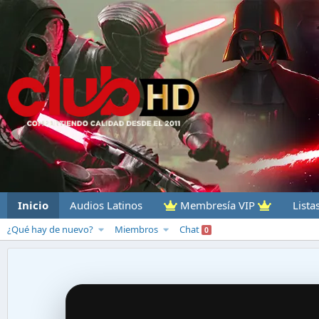
Inicio
Audios Latinos
Membresía VIP
Lista
¿Qué hay de nuevo?
Miembros
Chat
0