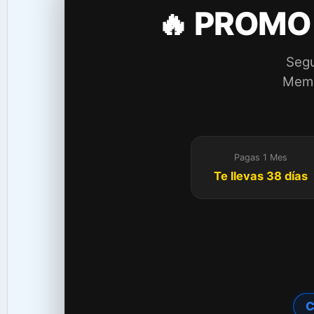
🔥 PROMO
Segu
Membr
Pagas 1 Mes
Te llevas 38 días
C