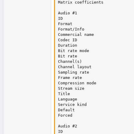
Matrix coefficients             
Audio #1

ID                              
Format                          
Format/Info                     
Commercial name                 
Codec ID                        
Duration                        
Bit rate mode                   
Bit rate                        
Channel(s)                      
Channel layout                  
Sampling rate                   
Frame rate                      
Compression mode                
Stream size                     
Title                           
Language                        
Service kind                    
Default                         
Forced                          
Audio #2

ID                              