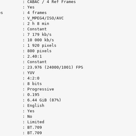
         : CABAC / 4 Ref Frames

         : Yes

s        : 4 frames

         : V_MPEG4/ISO/AVC

         : 2 h 8 min

         : Constant

         : 7 179 kb/s

         : 10 000 kb/s

         : 1 920 pixels

         : 800 pixels

         : 2.40:1

         : Constant

         : 23.976 (24000/1001) FPS

         : YUV

         : 4:2:0

         : 8 bits

         : Progressive

         : 0.195

         : 6.44 GiB (87%)

         : English

         : Yes

         : No

         : Limited

         : BT.709

         : BT.709
