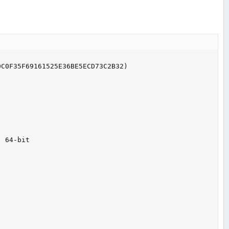
C0F35F69161525E36BE5ECD73C2B32)

 64-bit
