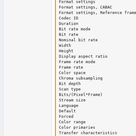
Format settings                 
Format settings, CABAC          
Format settings, Reference frame
Codec ID                        
Duration                        
Bit rate mode                   
Bit rate                        
Nominal bit rate                
Width                           
Height                          
Display aspect ratio            
Frame rate mode                 
Frame rate                      
Color space                     
Chroma subsampling              
Bit depth                       
Scan type                       
Bits/(Pixel*Frame)              
Stream size                     
Language                        
Default                         
Forced                          
Color range                     
Color primaries                 
Transfer characteristics        