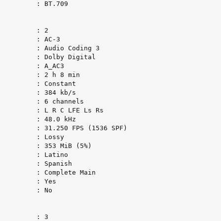
         : BT.709

         : 2

         : AC-3

         : Audio Coding 3

         : Dolby Digital

         : A_AC3

         : 2 h 8 min

         : Constant

         : 384 kb/s

         : 6 channels

         : L R C LFE Ls Rs

         : 48.0 kHz

         : 31.250 FPS (1536 SPF)

         : Lossy

         : 353 MiB (5%)

         : Latino

         : Spanish

         : Complete Main

         : Yes

         : No

         : 3
