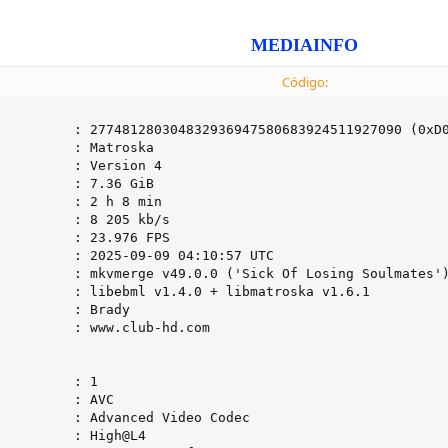
MEDIAINFO
Código:
         : 277481280304832936947580683924511927090 (0xD0
         : Matroska

         : Version 4

         : 7.36 GiB

         : 2 h 8 min

         : 8 205 kb/s

         : 23.976 FPS

         : 2025-09-09 04:10:57 UTC

         : mkvmerge v49.0.0 ('Sick Of Losing Soulmates')
         : libebml v1.4.0 + libmatroska v1.6.1

         : Brady

         : www.club-hd.com

         : 1

         : AVC

         : Advanced Video Codec

         : High@L4
