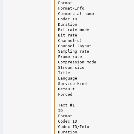
Format                          
Format/Info                     
Commercial name                 
Codec ID                        
Duration                        
Bit rate mode                   
Bit rate                        
Channel(s)                      
Channel layout                  
Sampling rate                   
Frame rate                      
Compression mode                
Stream size                     
Title                           
Language                        
Service kind                    
Default                         
Forced                          
Text #1

ID                              
Format                          
Codec ID                        
Codec ID/Info                   
Duration                        