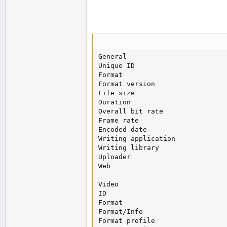
General

Unique ID                       
Format                          
Format version                  
File size                       
Duration                        
Overall bit rate                
Frame rate                      
Encoded date                    
Writing application             
Writing library                 
Uploader                        
Web                             
Video

ID                              
Format                          
Format/Info                     
Format profile                  