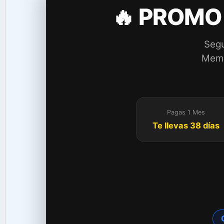
🔥 PROMO
Segu
Membr
Pagas 1 Mes
Te llevas 38 días
C