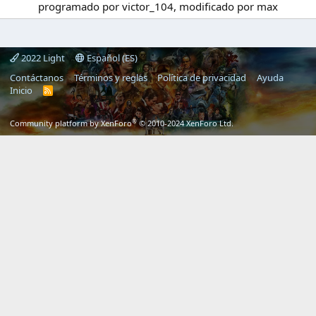
programado por victor_104, modificado por max
2022 Light
Español (ES)
Contáctanos
Términos y reglas
Política de privacidad
Ayuda
Inicio
R
S
S
®
Community platform by XenForo
© 2010-2024 XenForo Ltd.