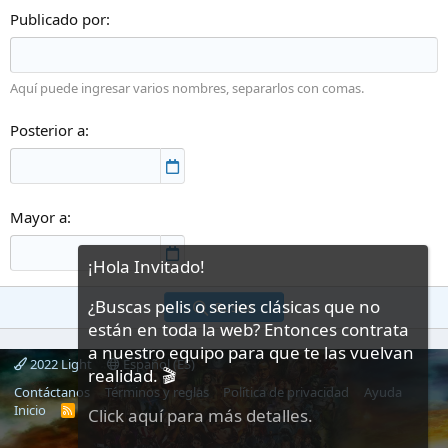
Publicado por
Aquí puede ingresar varios nombres, separarlos con comas.
Posterior a
Mayor a
¡Hola Invitado!
¿Buscas pelis o series clásicas que no
Buscar
están en toda la web? Entonces contrata
a nuestro equipo para que te las vuelvan
2022 Light
Español (ES)
realidad. 🎬
Contáctanos
Términos y reglas
Política de privacidad
Ayuda
Inicio
R
Click aquí para más detalles.
S
S