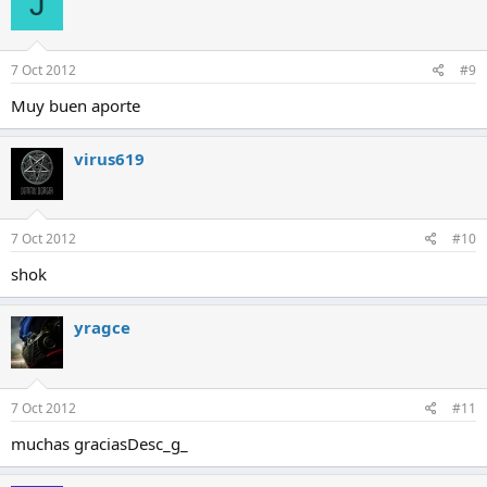
J
7 Oct 2012
#9
Muy buen aporte
virus619
7 Oct 2012
#10
shok
yragce
7 Oct 2012
#11
muchas graciasDesc_g_