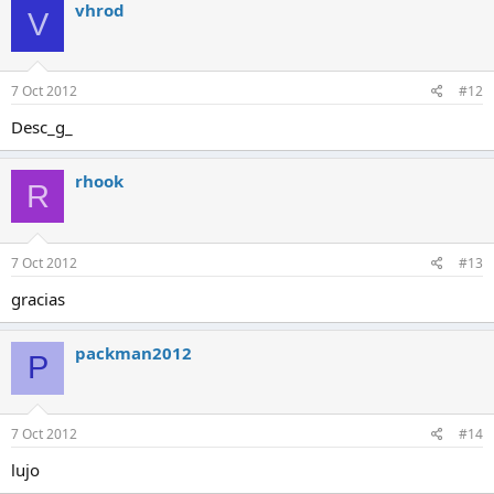
vhrod
V
7 Oct 2012
#12
Desc_g_
rhook
R
7 Oct 2012
#13
gracias
packman2012
P
7 Oct 2012
#14
lujo