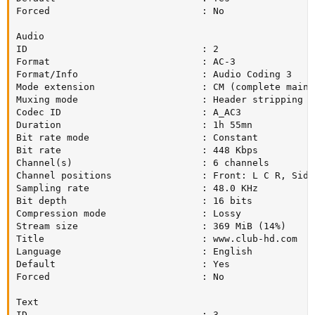
Forced                           : No

Audio

ID                               : 2

Format                           : AC-3

Format/Info                      : Audio Coding 3

Mode extension                   : CM (complete main)

Muxing mode                      : Header stripping

Codec ID                         : A_AC3

Duration                         : 1h 55mn

Bit rate mode                    : Constant

Bit rate                         : 448 Kbps

Channel(s)                       : 6 channels

Channel positions                : Front: L C R, Side
Sampling rate                    : 48.0 KHz

Bit depth                        : 16 bits

Compression mode                 : Lossy

Stream size                      : 369 MiB (14%)

Title                            : www.club-hd.com

Language                         : English

Default                          : Yes

Forced                           : No

Text

ID                               : 3
