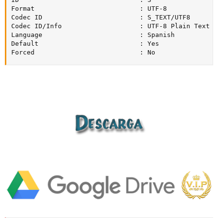
Format                           : UTF-8

Codec ID                         : S_TEXT/UTF8

Codec ID/Info                    : UTF-8 Plain Text

Language                         : Spanish

Default                          : Yes

Forced                           : No