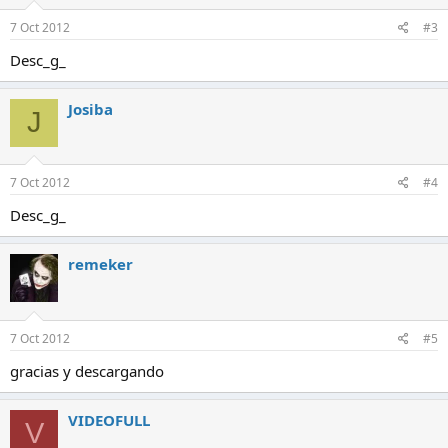
7 Oct 2012
#3
Desc_g_
Josiba
J
7 Oct 2012
#4
Desc_g_
remeker
7 Oct 2012
#5
gracias y descargando
VIDEOFULL
V