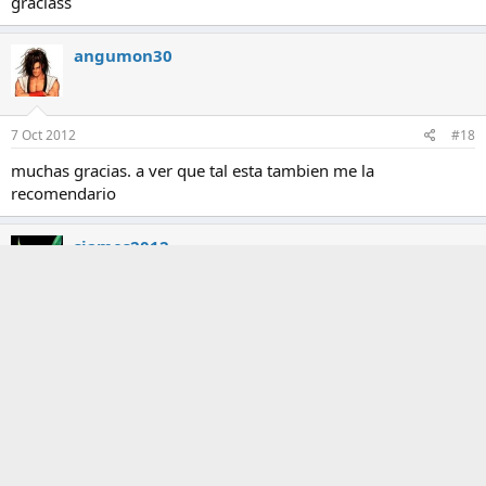
graciass
angumon30
7 Oct 2012
#18
muchas gracias. a ver que tal esta tambien me la
recomendario
siames2012
7 Oct 2012
#19
gracias bro..aver como esta..ok..:OHHH:
jtsalsero