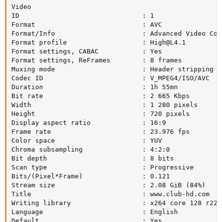
Video

ID                               : 1

Format                           : AVC

Format/Info                      : Advanced Video Code
Format profile                   : 
High@L4.1
Format settings, CABAC           : Yes

Format settings, ReFrames        : 8 frames

Muxing mode                      : Header stripping

Codec ID                         : V_MPEG4/ISO/AVC

Duration                         : 1h 55mn

Bit rate                         : 2 665 Kbps

Width                            : 1 280 pixels

Height                           : 720 pixels

Display aspect ratio             : 16:9

Frame rate                       : 23.976 fps

Color space                      : YUV

Chroma subsampling               : 4:2:0

Bit depth                        : 8 bits

Scan type                        : Progressive

Bits/(Pixel*Frame)               : 0.121

Stream size                      : 2.08 GiB (84%)

Title                            : www.club-hd.com

Writing library                  : x264 core 128 r221
Language                         : English

Default                          : Yes
