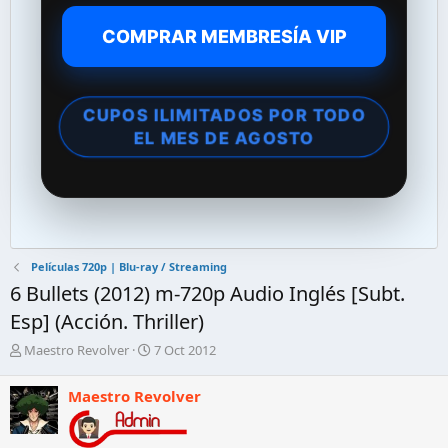
COMPRAR MEMBRESÍA VIP
CUPOS ILIMITADOS POR TODO
EL MES DE AGOSTO
Películas 720p | Blu-ray / Streaming
6 Bullets (2012) m-720p Audio Inglés [Subt.
Esp] (Acción. Thriller)
A
F
Maestro Revolver
7 Oct 2012
u
e
t
c
Maestro Revolver
o
h
r
a
d
d