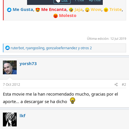
Me Gusta
,
Me Encanta
,
Jaja
,
Wow
,
Triste
,
Molesto
Última edición:
12 Jul 2019
R
ruterbot
,
ryangosling
,
gonzaloefernandez
y otros 2
e
a
c
yorsh73
c
i
o
n
e
7 Oct 2012
#2
s
:
Esta movie me la han recomendado mucho, gracias por el
aporte... a descargar se ha dicho
lkf