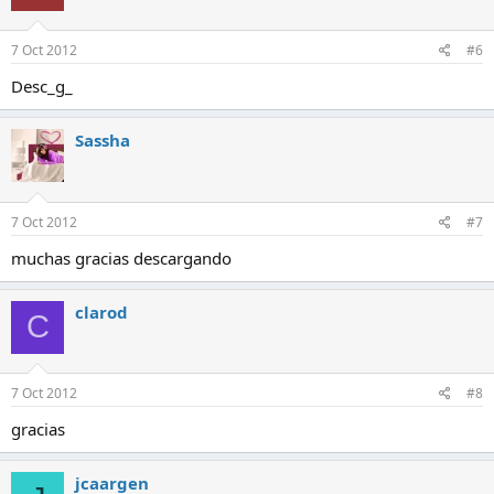
7 Oct 2012
#6
Desc_g_
Sassha
7 Oct 2012
#7
muchas gracias descargando
clarod
C
7 Oct 2012
#8
gracias
jcaargen