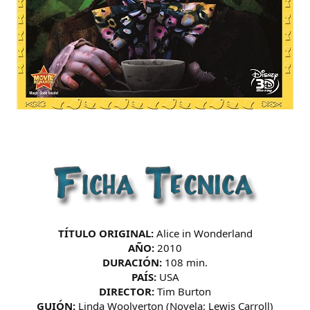
TÍTULO ORIGINAL:
Alice in Wonderland
AÑO:
2010
DURACIÓN:
108 min.
PAÍS:
USA
DIRECTOR:
Tim Burton
GUIÓN:
Linda Woolverton (Novela: Lewis Carroll)