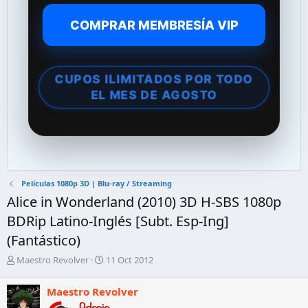
COMPRAR MEMBRESÍA VIP
CUPOS ILIMITADOS POR TODO
EL MES DE AGOSTO
Películas 1080p 3D | Blu-ray / Streaming
Alice in Wonderland (2010) 3D H-SBS 1080p
BDRip Latino-Inglés [Subt. Esp-Ing]
(Fantástico)
A
F
Maestro Revolver
11 Oct 2012
u
e
t
c
Maestro Revolver
o
h