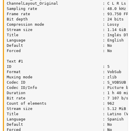
ChannelLayout_Original                   : C L R Ls R
Sampling rate                            : 48.0 kHz

Frame rate                               : 93.750 FPS
Bit depth                                : 24 bits

Compression mode                         : Lossy

Stream size                              : 1.14 GiB (1
Title                                    : Inglés DTS 
Language                                 : English

Default                                  : No

Forced                                   : No

Text #1

ID                                       : 5

Format                                   : VobSub

Muxing mode                              : zlib

Codec ID                                 : S_VOBSUB

Codec ID/Info                            : Picture ba
Duration                                 : 1 h 40 min

Bit rate                                 : 7 107 b/s

Count of elements                        : 962

Stream size                              : 5.12 MiB (0
Title                                    : Latino (Vob
Language                                 : Spanish

Default                                  : No

Forced                                   : No
