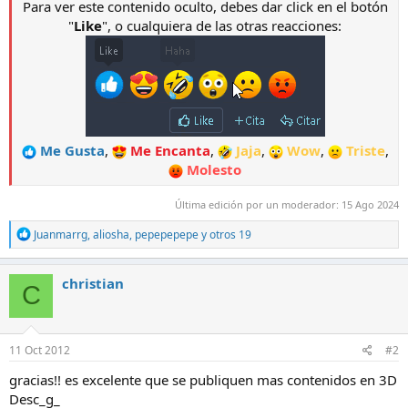
Para ver este contenido oculto, debes dar click en el botón
"
Like
", o cualquiera de las otras reacciones:
Me Gusta
,
Me Encanta
,
Jaja
,
Wow
,
Triste
,
Molesto
Última edición por un moderador:
15 Ago 2024
R
Juanmarrg
,
aliosha
,
pepepepepe
y otros 19
e
a
c
christian
C
c
i
o
n
e
11 Oct 2012
#2
s
:
gracias!! es excelente que se publiquen mas contenidos en 3D
Desc_g_