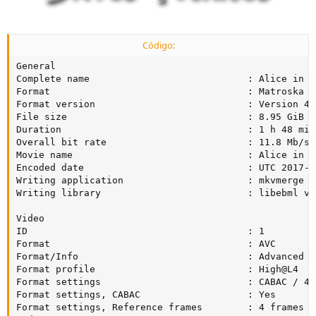
Código:
General

Complete name                            : Alice in W
Format                                   : Matroska

Format version                           : Version 4

File size                                : 8.95 GiB

Duration                                 : 1 h 48 min

Overall bit rate                         : 11.8 Mb/s

Movie name                               : Alice in W
Encoded date                             : UTC 2017-0
Writing application                      : mkvmerge v
Writing library                          : libebml v1
Video

ID                                       : 1

Format                                   : AVC

Format/Info                              : Advanced V
Format profile                           : High@L4

Format settings                          : CABAC / 4 
Format settings, CABAC                   : Yes

Format settings, Reference frames        : 4 frames
