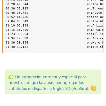
00:28:41.344                             : en:The Bot
00:36:51.125                             : en:Through
00:46:15.731                             : en:Alice M
00:52:44.786                             : en:The Wal
01:04:05.049                             : en:The Whi
01:10:02.198                             : en:A Lizar
01:15:36.490                             : en:A Garde
01:23:39.264                             : en:All in 
01:34:12.688                             : en:Advice 
01:36:58.354                             : en:More Up
01:40:12.131                             : en:The Che
Un agradecimiento muy especial para
nuestro amigo
clasaase
, por agregar los
subtítulos en Español e Ingles 3D (VobSub].