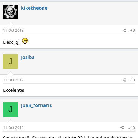
kiketheone
11 Oct 2012
#8
Desc_g_
Josiba
J
11 Oct 2012
#9
Excelente!
juan_fornaris
J
11 Oct 2012
#10
Sensacional!, Gracias por el aporte R21. Un millón de gracias