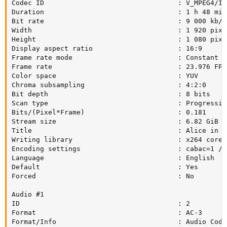
Codec ID                                 : V_MPEG4/ISO
Duration                                 : 1 h 48 min

Bit rate                                 : 9 000 kb/s

Width                                    : 1 920 pixel
Height                                   : 1 080 pixel
Display aspect ratio                     : 16:9

Frame rate mode                          : Constant

Frame rate                               : 23.976 FPS

Color space                              : YUV

Chroma subsampling                       : 4:2:0

Bit depth                                : 8 bits

Scan type                                : Progressive
Bits/(Pixel*Frame)                       : 0.181

Stream size                              : 6.82 GiB (7
Title                                    : Alice in W
Writing library                          : x264 core 
Encoding settings                        : cabac=1 / 
Language                                 : English

Default                                  : Yes

Forced                                   : No

Audio #1

ID                                       : 2

Format                                   : AC-3

Format/Info                              : Audio Codin