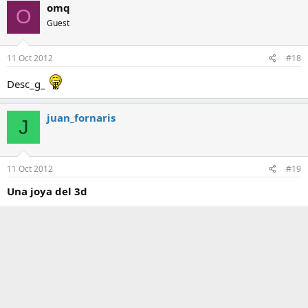
omq
O
Guest
11 Oct 2012
#18
Desc_g_
juan_fornaris
J
11 Oct 2012
#19
Una joya del 3d
Agradezco enormemente al plantel de administradores del
Club el gran esfuerzo que realizan para traernos todos los
contenidos en alta definición que está a su alcanze en sus
distintas versiones (720p, 1080p y 3D).
… Más allá de la entredicha calidad del libreto y los propios
intereses de los estudios Disney por explotar hasta el