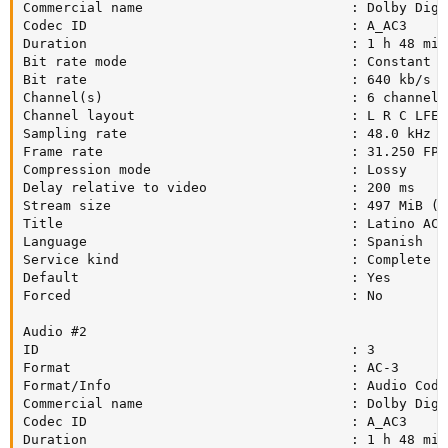
Commercial name                          : Dolby Digit
Codec ID                                 : A_AC3

Duration                                 : 1 h 48 min

Bit rate mode                            : Constant

Bit rate                                 : 640 kb/s

Channel(s)                               : 6 channels

Channel layout                           : L R C LFE L
Sampling rate                            : 48.0 kHz

Frame rate                               : 31.250 FPS
Compression mode                         : Lossy

Delay relative to video                  : 200 ms

Stream size                              : 497 MiB (5%
Title                                    : Latino AC3 
Language                                 : Spanish

Service kind                             : Complete Ma
Default                                  : Yes

Forced                                   : No

Audio #2

ID                                       : 3

Format                                   : AC-3

Format/Info                              : Audio Codin
Commercial name                          : Dolby Digit
Codec ID                                 : A_AC3

Duration                                 : 1 h 48 min
