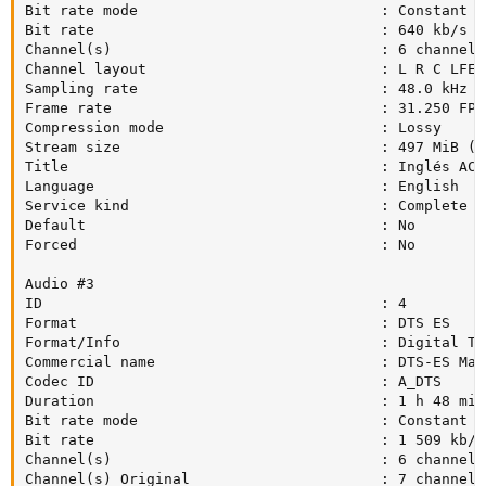
Bit rate mode                            : Constant

Bit rate                                 : 640 kb/s

Channel(s)                               : 6 channels

Channel layout                           : L R C LFE L
Sampling rate                            : 48.0 kHz

Frame rate                               : 31.250 FPS
Compression mode                         : Lossy

Stream size                              : 497 MiB (5%
Title                                    : Inglés AC3 
Language                                 : English

Service kind                             : Complete Ma
Default                                  : No

Forced                                   : No

Audio #3

ID                                       : 4

Format                                   : DTS ES

Format/Info                              : Digital Th
Commercial name                          : DTS-ES Matr
Codec ID                                 : A_DTS

Duration                                 : 1 h 48 min

Bit rate mode                            : Constant

Bit rate                                 : 1 509 kb/s

Channel(s)                               : 6 channels

Channel(s)_Original                      : 7 channels
