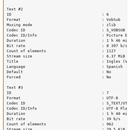
Text #2

ID                                       : 6

Format                                   : VobSub

Muxing mode                              : zlib

Codec ID                                 : S_VOBSUB

Codec ID/Info                            : Picture ba
Duration                                 : 1 h 46 min

Bit rate                                 : 8 397 b/s

Count of elements                        : 1127

Stream size                              : 6.37 MiB (0
Title                                    : Ingles (Vob
Language                                 : Spanish

Default                                  : No

Forced                                   : No

Text #3

ID                                       : 7

Format                                   : UTF-8

Codec ID                                 : S_TEXT/UTF8
Codec ID/Info                            : UTF-8 Plain
Duration                                 : 1 h 40 min

Bit rate                                 : 39 b/s

Count of elements                        : 962

Stream size                              : 29.5 KiB (0