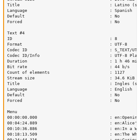
Title                                    : Latino (srt
Language                                 : Spanish

Default                                  : No

Forced                                   : No

Text #4

ID                                       : 8

Format                                   : UTF-8

Codec ID                                 : S_TEXT/UTF8
Codec ID/Info                            : UTF-8 Plain
Duration                                 : 1 h 46 min

Bit rate                                 : 44 b/s

Count of elements                        : 1127

Stream size                              : 34.6 KiB (0
Title                                    : Ingles (srt
Language                                 : English

Default                                  : No

Forced                                   : No

Menu

00:00:00.000                             : en:Opening
00:04:24.889                             : en:Alice's
00:10:36.886                             : en:In a Wo
00:18:13.509                             : en:The Whi
00:24:44.316                             : en:Curious