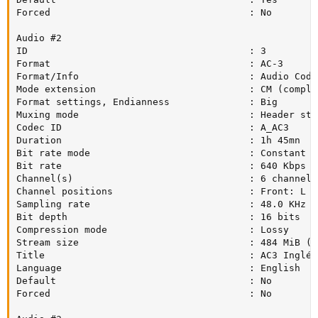
Forced                                   : No

Audio #2

ID                                       : 3

Format                                   : AC-3

Format/Info                              : Audio Codin
Mode extension                           : CM (comple
Format settings, Endianness              : Big

Muxing mode                              : Header stri
Codec ID                                 : A_AC3

Duration                                 : 1h 45mn

Bit rate mode                            : Constant

Bit rate                                 : 640 Kbps

Channel(s)                               : 6 channels

Channel positions                        : Front: L C
Sampling rate                            : 48.0 KHz

Bit depth                                : 16 bits

Compression mode                         : Lossy

Stream size                              : 484 MiB (6%
Title                                    : AC3 Inglés

Language                                 : English

Default                                  : No

Forced                                   : No
