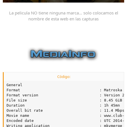
La pelicula NO tiene ninguna marca... solo colocamos el
nombre de esta web en las capturas
Código:
General

Format                                   : Matroska

Format version                           : Version 2

File size                                : 8.45 GiB

Duration                                 : 1h 45mn

Overall bit rate                         : 11.4 Mbps

Movie name                               : www.club-hd
Encoded date                             : UTC 2014-0
Writing application                      : mkvmerge v