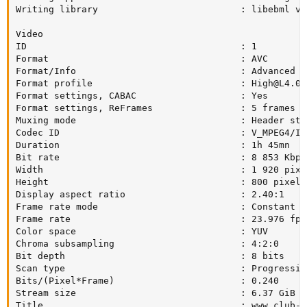
Writing library                          : libebml v1
Video

ID                                       : 1

Format                                   : AVC

Format/Info                              : Advanced V
Format profile                           : 
High@L4.0
Format settings, CABAC                   : Yes

Format settings, ReFrames                : 5 frames

Muxing mode                              : Header stri
Codec ID                                 : V_MPEG4/ISO
Duration                                 : 1h 45mn

Bit rate                                 : 8 853 Kbps

Width                                    : 1 920 pixel
Height                                   : 800 pixels

Display aspect ratio                     : 2.40:1

Frame rate mode                          : Constant

Frame rate                               : 23.976 fps

Color space                              : YUV

Chroma subsampling                       : 4:2:0

Bit depth                                : 8 bits

Scan type                                : Progressive
Bits/(Pixel*Frame)                       : 0.240

Stream size                              : 6.37 GiB (7
Title                                    : www.club-hd