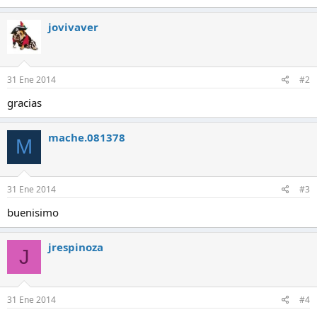
a
c
jovivaver
c
i
o
n
e
31 Ene 2014
#2
s
:
gracias
mache.081378
M
31 Ene 2014
#3
buenisimo
jrespinoza
J
31 Ene 2014
#4