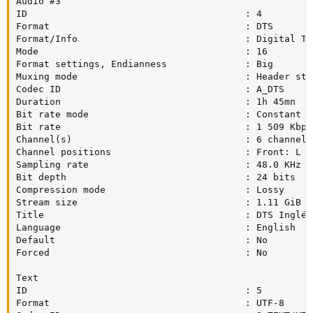
Audio #3

ID                                       : 4

Format                                   : DTS

Format/Info                              : Digital Th
Mode                                     : 16

Format settings, Endianness              : Big

Muxing mode                              : Header stri
Codec ID                                 : A_DTS

Duration                                 : 1h 45mn

Bit rate mode                            : Constant

Bit rate                                 : 1 509 Kbps

Channel(s)                               : 6 channels

Channel positions                        : Front: L C
Sampling rate                            : 48.0 KHz

Bit depth                                : 24 bits

Compression mode                         : Lossy

Stream size                              : 1.11 GiB (1
Title                                    : DTS Inglés

Language                                 : English

Default                                  : No

Forced                                   : No

Text

ID                                       : 5

Format                                   : UTF-8
