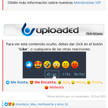
Obtén más información sobre nuestras
Membresías VIP
Para ver este contenido oculto, debes dar click en el botón
"
Like
", o cualquiera de las otras reacciones:
Me Gusta
,
Me Encanta
,
Jaja
,
Wow
,
Triste
,
Molesto
Última edición por un moderador:
25 Ene 2022
R
jmendoza
,
Max
,
morfeoeche
y otros 26
e