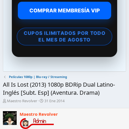
COMPRAR MEMBRESÍA VIP
CUPOS ILIMITADOS POR TODO
EL MES DE AGOSTO
Películas 1080p | Blu-ray / Streaming
All Is Lost (2013) 1080p BDRip Dual Latino-
Inglés [Subt. Esp] (Aventura. Drama)
A
F
Maestro Revolver
31 Ene 2014
u
e
t
c
Maestro Revolver
o
h
r
a
d
d