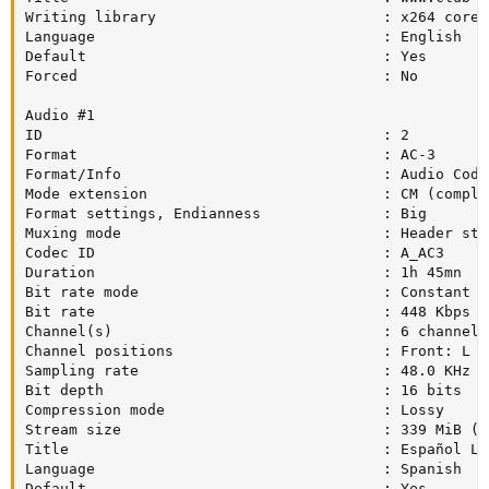
Writing library                          : x264 core 
Language                                 : English

Default                                  : Yes

Forced                                   : No

Audio #1

ID                                       : 2

Format                                   : AC-3

Format/Info                              : Audio Codin
Mode extension                           : CM (comple
Format settings, Endianness              : Big

Muxing mode                              : Header stri
Codec ID                                 : A_AC3

Duration                                 : 1h 45mn

Bit rate mode                            : Constant

Bit rate                                 : 448 Kbps

Channel(s)                               : 6 channels

Channel positions                        : Front: L C
Sampling rate                            : 48.0 KHz

Bit depth                                : 16 bits

Compression mode                         : Lossy

Stream size                              : 339 MiB (4%
Title                                    : Español La
Language                                 : Spanish

Default                                  : Yes
