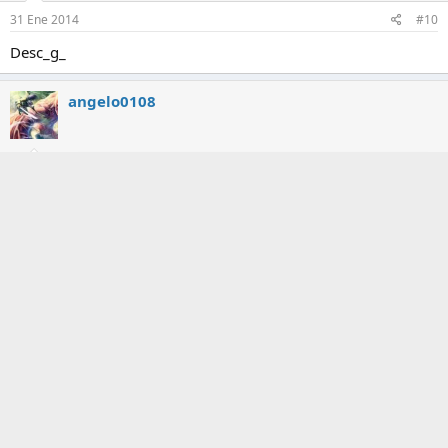
31 Ene 2014
#10
Desc_g_
angelo0108
31 Ene 2014
#11
gracias
metalfer77
31 Ene 2014
#12
EXELENTEE ! ! Antes que en el cinee!!Desc_g_
spicegold
S