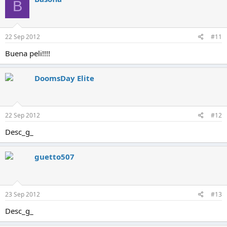
B
c
i
o
n
e
22 Sep 2012
#11
s
:
Buena peli!!!!
DoomsDay Elite
22 Sep 2012
#12
Desc_g_
guetto507
23 Sep 2012
#13
Desc_g_