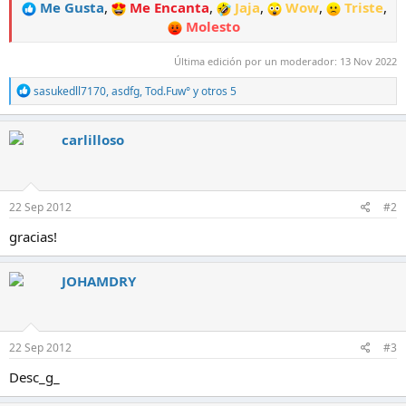
Me Gusta
,
Me Encanta
,
Jaja
,
Wow
,
Triste
,
Molesto
Última edición por un moderador:
13 Nov 2022
R
sasukedll7170
,
asdfg
,
Tod.Fuw°
y otros 5
e
a
c
carlilloso
c
i
o
n
e
22 Sep 2012
#2
s
:
gracias!
JOHAMDRY
22 Sep 2012
#3
Desc_g_