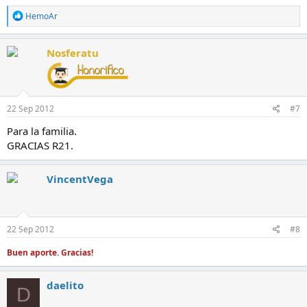
R
HemoAr
e
a
c
Nosferatu
c
i
o
n
e
22 Sep 2012
#7
s
:
Para la familia.
GRACIAS R21.
VincentVega
22 Sep 2012
#8
Buen aporte. Gracias!
daelito
D