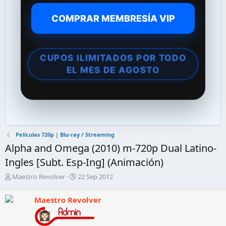
COMPRAR MEMBRESÍA VIP
CUPOS ILIMITADOS POR TODO
EL MES DE AGOSTO
Películas 720p | Blu-ray / Streaming
Alpha and Omega (2010) m-720p Dual Latino-
Ingles [Subt. Esp-Ing] (Animación)
A
F
Maestro Revolver
22 Sep 2012
u
e
t
c
Maestro Revolver
o
h
r
a
d
d