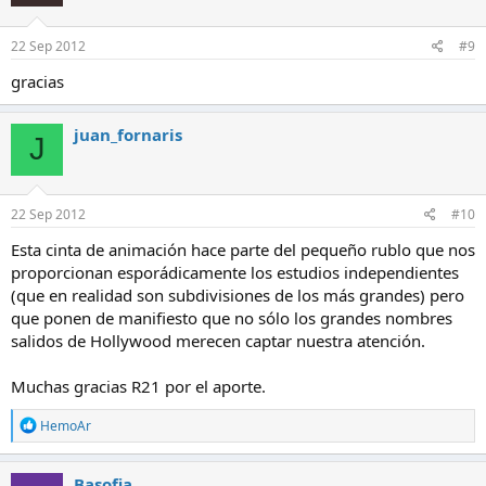
22 Sep 2012
#9
gracias
juan_fornaris
J
22 Sep 2012
#10
Esta cinta de animación hace parte del pequeño rublo que nos
proporcionan esporádicamente los estudios independientes
(que en realidad son subdivisiones de los más grandes) pero
que ponen de manifiesto que no sólo los grandes nombres
salidos de Hollywood merecen captar nuestra atención.
Muchas gracias R21 por el aporte.
R
HemoAr
e
a
c
Basofia