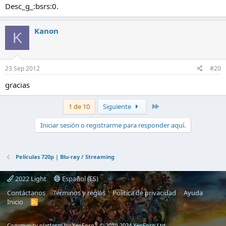
Desc_g_:bsrs:0.
Kanon
K
23 Sep 2012
#20
gracias
Último
1 de 10
Siguiente
Iniciar sesión o registrarme para responder aquí.
Películas 720p | Blu-ray / Streaming
2022 Light
Español (ES)
Contáctanos
Términos y reglas
Política de privacidad
Ayuda
Inicio
R
S
S
®
Community platform by XenForo
© 2010-2024 XenForo Ltd.