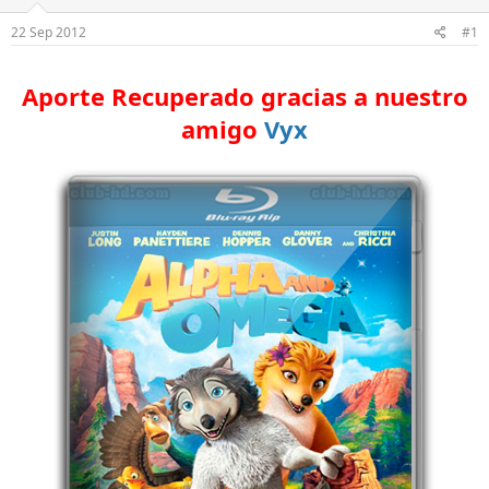
e
e
l
i
22 Sep 2012
#1
t
n
e
i
m
c
Aporte Recuperado gracias a nuestro
a
i
amigo
Vyx
o