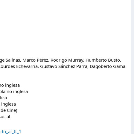
rge Salinas, Marco Pérez, Rodrigo Murray, Humberto Busto,
o, Lourdes Echevarría, Gustavo Sánchez Parra, Dagoberto Gama
m
no inglesa
la no inglesa
tica
 inglesa
de Cine)
ocial
fn_al_tt_1