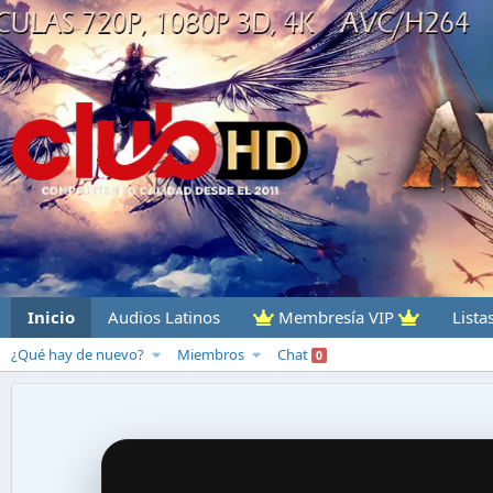
Inicio
Audios Latinos
Membresía VIP
Lista
¿Qué hay de nuevo?
Miembros
Chat
0