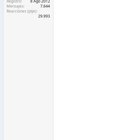
Registro
8 Ago 2012
Mensajes
7.644
Reacciones (ptje)
29.993