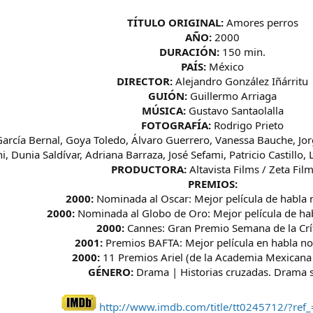
TÍTULO ORIGINAL:
Amores perros
AÑO:
2000
DURACIÓN:
150 min.
PAÍS:
México
DIRECTOR:
Alejandro González Iñárritu
GUIÓN:
Guillermo Arriaga
MÚSICA:
Gustavo Santaolalla
FOTOGRAFÍA:
Rodrigo Prieto
García Bernal, Goya Toledo, Álvaro Guerrero, Vanessa Bauche, Jo
, Dunia Saldívar, Adriana Barraza, José Sefami, Patricio Castill
PRODUCTORA:
Altavista Films / Zeta Fil
PREMIOS:
2000:
Nominada al Oscar: Mejor película de habla 
2000:
Nominada al Globo de Oro: Mejor película de hab
2000:
Cannes: Gran Premio Semana de la Crí
2001:
Premios BAFTA: Mejor película en habla no
2000:
11 Premios Ariel (de la Academia Mexicana 
GÉNERO:
Drama | Historias cruzadas. Drama s
http://www.imdb.com/title/tt0245712/?ref_=