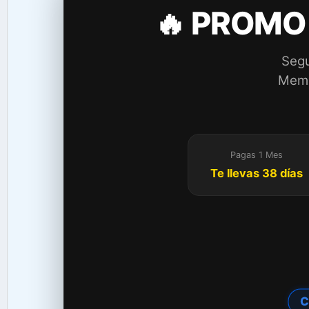
🔥 PROMO
Segu
Membr
Pagas 1 Mes
Te llevas 38 días
C