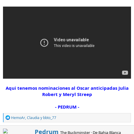
t
n
e
i
m
c
a
i
o
Aqui tenemos nominaciones al Oscar anticipadas Julia
Robert y Meryl Streep
- PEDRUM -
R
HemoAr
,
Claudia
y
bbto_77
e
a
E
Pedrum
c
The Buckminster
·
De
Bahia Blanca