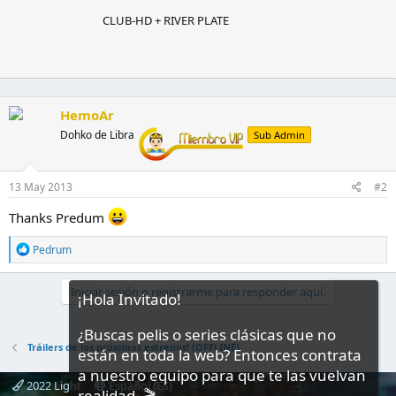
s
c
CLUB-HD + RIVER PLATE
c
i
o
r
n
i
e
t
s
o
:
p
HemoAr
o
r
Dohko de Libra
Sub Admin
13 May 2013
#2
Thanks Predum
R
Pedrum
e
a
c
Iniciar sesión o registrarme para responder aquí.
¡Hola Invitado!
c
i
¿Buscas pelis o series clásicas que no
o
n
Tráilers de los próximos estrenos! (OFFLINE)
están en toda la web? Entonces contrata
e
a nuestro equipo para que te las vuelvan
s
2022 Light
Español (ES)
:
realidad. 🎬