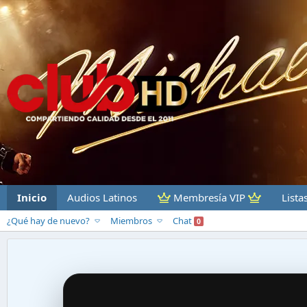
Inicio
Audios Latinos
Membresía VIP
Lista
¿Qué hay de nuevo?
Miembros
Chat
0