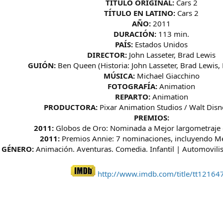
TÍTULO ORIGINAL:
Cars 2
TÍTULO EN LATINO:
Cars 2
AÑO:
2011
DURACIÓN:
113 min.
PAÍS:
Estados Unidos
DIRECTOR:
John Lasseter, Brad Lewis
GUIÓN:
Ben Queen (Historia: John Lasseter, Brad Lewis
MÚSICA:
Michael Giacchino
FOTOGRAFÍA:
Animation
REPARTO:
Animation
PRODUCTORA:
Pixar Animation Studios / Walt Disn
PREMIOS:
2011:
Globos de Oro: Nominada a Mejor largometraje
2011:
Premios Annie: 7 nominaciones, incluyendo Me
GÉNERO:
Animación. Aventuras. Comedia. Infantil | Automovilis
http://www.imdb.com/title/tt12164