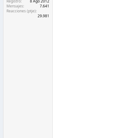
Registro
8 Ago 2012
Mensajes
7.641
Reacciones (ptje)
29.981