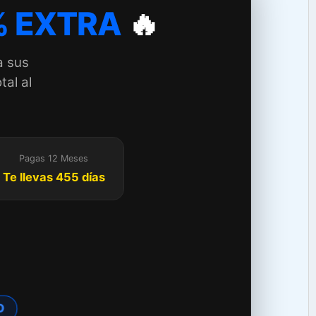
 EXTRA
🔥
a sus
tal al
Pagas 12 Meses
Te llevas 455 días
O