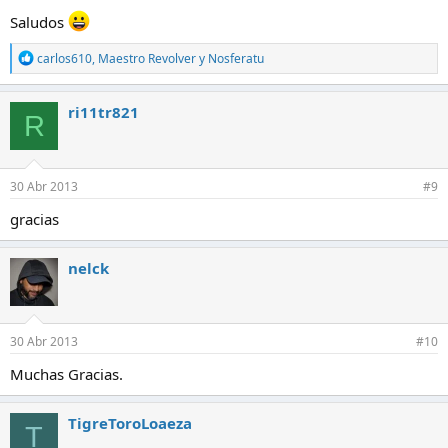
Saludos
R
carlos610
,
Maestro Revolver
y
Nosferatu
e
a
c
ri11tr821
R
c
i
o
n
e
30 Abr 2013
#9
s
:
gracias
nelck
30 Abr 2013
#10
Muchas Gracias.
TigreToroLoaeza
T