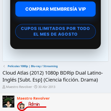
COMPRAR MEMBRESÍA VIP
CUPOS ILIMITADOS POR TODO
EL MES DE AGOSTO
Películas 1080p | Blu-ray / Streaming
Cloud Atlas (2012) 1080p BDRip Dual Latino-
Inglés [Subt. Esp] (Ciencia ficción. Drama)
A
F
Maestro Revolver
30 Abr 2013
u
e
t
c
Maestro Revolver
o
h
r
a
d
d