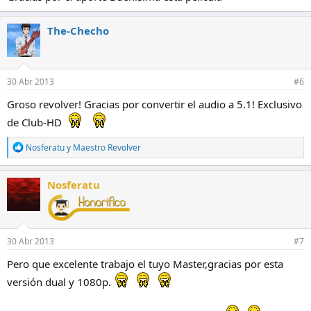
The-Checho
30 Abr 2013
#6
Groso revolver! Gracias por convertir el audio a 5.1! Exclusivo
de Club-HD
R
Nosferatu
y
Maestro Revolver
e
a
c
Nosferatu
c
i
o
n
e
30 Abr 2013
#7
s
:
Pero que excelente trabajo el tuyo Master,gracias por esta
versión dual y 1080p.