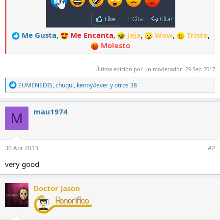
Me Gusta
,
Me Encanta
,
Jaja
,
Wow
,
Triste
,
Molesto
Última edición por un moderador:
29 Sep 2017
R
EUMENEDIS
,
chuqui
,
kenny4ever
y otros 38
e
a
c
mau1974
M
c
i
o
n
e
30 Abr 2013
#2
s
:
very good
Doctor Jason