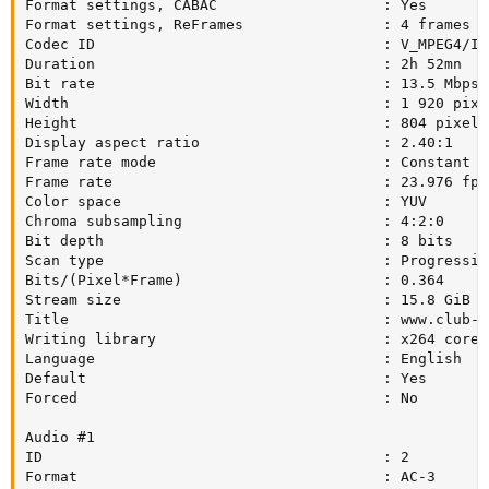
Format settings, CABAC                   : Yes

Format settings, ReFrames                : 4 frames

Codec ID                                 : V_MPEG4/ISO
Duration                                 : 2h 52mn

Bit rate                                 : 13.5 Mbps

Width                                    : 1 920 pixel
Height                                   : 804 pixels

Display aspect ratio                     : 2.40:1

Frame rate mode                          : Constant

Frame rate                               : 23.976 fps

Color space                              : YUV

Chroma subsampling                       : 4:2:0

Bit depth                                : 8 bits

Scan type                                : Progressive
Bits/(Pixel*Frame)                       : 0.364

Stream size                              : 15.8 GiB (8
Title                                    : www.club-hd
Writing library                          : x264 core 
Language                                 : English

Default                                  : Yes

Forced                                   : No

Audio #1

ID                                       : 2

Format                                   : AC-3
