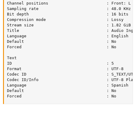
Channel positions                        : Front: L C
Sampling rate                            : 48.0 KHz

Bit depth                                : 16 bits

Compression mode                         : Lossy

Stream size                              : 1.82 GiB (9
Title                                    : Audio Ingl
Language                                 : English

Default                                  : No

Forced                                   : No

Text

ID                                       : 5

Format                                   : UTF-8

Codec ID                                 : S_TEXT/UTF8
Codec ID/Info                            : UTF-8 Plain
Language                                 : Spanish

Default                                  : No

Forced                                   : No