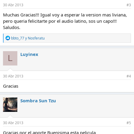
30 Abr 2013
#3
Muchas Gracias!!! Igual voy a esperar la version mas liviana,
pero queria felicitarte por el audio latino, sos un capo!!!
Saludos.
R
bbto_77
y
Nosferatu
e
a
c
Luyinex
L
c
i
o
n
e
30 Abr 2013
#4
s
:
Gracias
Sombra Sun Tzu
30 Abr 2013
#5
Gracias por el aporte Buenisima esta pelicula