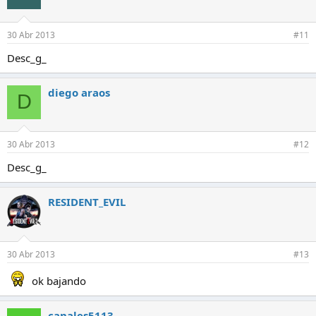
30 Abr 2013
#11
Desc_g_
diego araos
D
30 Abr 2013
#12
Desc_g_
RESIDENT_EVIL
30 Abr 2013
#13
ok bajando
canales5113