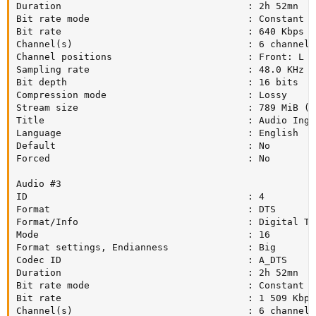
Duration                                 : 2h 52mn

Bit rate mode                            : Constant

Bit rate                                 : 640 Kbps

Channel(s)                               : 6 channels

Channel positions                        : Front: L C
Sampling rate                            : 48.0 KHz

Bit depth                                : 16 bits

Compression mode                         : Lossy

Stream size                              : 789 MiB (4%
Title                                    : Audio Ingl
Language                                 : English

Default                                  : No

Forced                                   : No

Audio #3

ID                                       : 4

Format                                   : DTS

Format/Info                              : Digital Th
Mode                                     : 16

Format settings, Endianness              : Big

Codec ID                                 : A_DTS

Duration                                 : 2h 52mn

Bit rate mode                            : Constant

Bit rate                                 : 1 509 Kbps

Channel(s)                               : 6 channels
