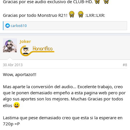
Gracias por ese audio exclusivo de CLUB-HD.
Gracias por todo Monstruo R21!
:LXR::LXR:
R
carlos610
e
a
c
Joker
c
i
o
n
e
30 Abr 2013
#8
s
:
Wow, aportazo!!!
Mas aparte la conversión del audio... Excelente trabajo, creo
que le ponen demasiado empeño a esta pagina web pero por
algo sus aportes son los mejores. Muchas Gracias por todos
ellos
Lastima que pese demasiado creo que esta si la esperare en
720p =P