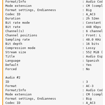
Format/Info                              : Audio Codin
Mode extension                           : CM (comple
Format settings, Endianness              : Big

Codec ID                                 : A_AC3

Duration                                 : 2h 52mn

Bit rate mode                            : Constant

Bit rate                                 : 448 Kbps

Channel(s)                               : 6 channels

Channel positions                        : Front: L C
Sampling rate                            : 48.0 KHz

Bit depth                                : 16 bits

Compression mode                         : Lossy

Stream size                              : 552 MiB (3%
Title                                    : Audio Espa
Language                                 : Spanish

Default                                  : Yes

Forced                                   : No

Audio #2

ID                                       : 3

Format                                   : AC-3

Format/Info                              : Audio Codin
Mode extension                           : CM (comple
Format settings, Endianness              : Big

Codec ID                                 : A_AC3
