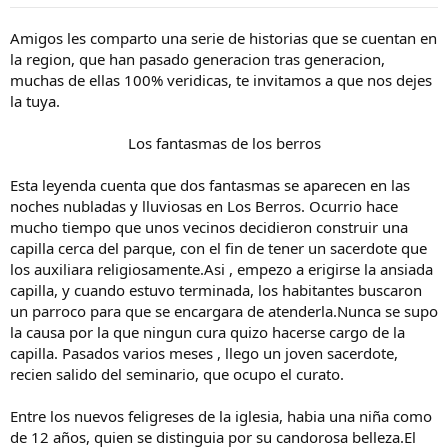
t
n
e
i
Amigos les comparto una serie de historias que se cuentan en
m
c
la region, que han pasado generacion tras generacion,
a
i
muchas de ellas 100% veridicas, te invitamos a que nos dejes
o
la tuya.
Los fantasmas de los berros
Esta leyenda cuenta que dos fantasmas se aparecen en las
noches nubladas y lluviosas en Los Berros. Ocurrio hace
mucho tiempo que unos vecinos decidieron construir una
capilla cerca del parque, con el fin de tener un sacerdote que
los auxiliara religiosamente.Asi , empezo a erigirse la ansiada
capilla, y cuando estuvo terminada, los habitantes buscaron
un parroco para que se encargara de atenderla.Nunca se supo
la causa por la que ningun cura quizo hacerse cargo de la
capilla. Pasados varios meses , llego un joven sacerdote,
recien salido del seminario, que ocupo el curato.
Entre los nuevos feligreses de la iglesia, habia una niña como
de 12 años, quien se distinguia por su candorosa belleza.El