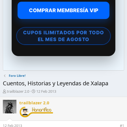
COMPRAR MEMBRESÍA VIP
CUPOS ILIMITADOS POR TODO
EL MES DE AGOSTO
Foro Libre!
Cuentos, Historias y Leyendas de Xalapa
A
F
trailblazer 2.0
12 Feb 2013
u
e
t
c
trailblazer 2.0
o
h
r
a
d
d
e
e
12 Feb 2013
#1
l
i