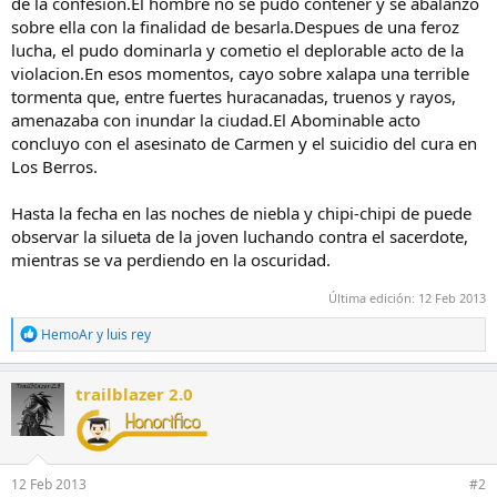
de la confesion.El hombre no se pudo contener y se abalanzo
sobre ella con la finalidad de besarla.Despues de una feroz
lucha, el pudo dominarla y cometio el deplorable acto de la
violacion.En esos momentos, cayo sobre xalapa una terrible
tormenta que, entre fuertes huracanadas, truenos y rayos,
amenazaba con inundar la ciudad.El Abominable acto
concluyo con el asesinato de Carmen y el suicidio del cura en
Los Berros.
Hasta la fecha en las noches de niebla y chipi-chipi de puede
observar la silueta de la joven luchando contra el sacerdote,
mientras se va perdiendo en la oscuridad.
Última edición:
12 Feb 2013
R
HemoAr
y
luis rey
e
a
c
trailblazer 2.0
c
i
o
n
e
12 Feb 2013
#2
s