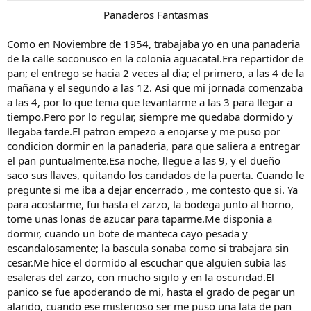
:
Panaderos Fantasmas
Como en Noviembre de 1954, trabajaba yo en una panaderia
de la calle soconusco en la colonia aguacatal.Era repartidor de
pan; el entrego se hacia 2 veces al dia; el primero, a las 4 de la
mañana y el segundo a las 12. Asi que mi jornada comenzaba
a las 4, por lo que tenia que levantarme a las 3 para llegar a
tiempo.Pero por lo regular, siempre me quedaba dormido y
llegaba tarde.El patron empezo a enojarse y me puso por
condicion dormir en la panaderia, para que saliera a entregar
el pan puntualmente.Esa noche, llegue a las 9, y el dueño
saco sus llaves, quitando los candados de la puerta. Cuando le
pregunte si me iba a dejar encerrado , me contesto que si. Ya
para acostarme, fui hasta el zarzo, la bodega junto al horno,
tome unas lonas de azucar para taparme.Me disponia a
dormir, cuando un bote de manteca cayo pesada y
escandalosamente; la bascula sonaba como si trabajara sin
cesar.Me hice el dormido al escuchar que alguien subia las
esaleras del zarzo, con mucho sigilo y en la oscuridad.El
panico se fue apoderando de mi, hasta el grado de pegar un
alarido, cuando ese misterioso ser me puso una lata de pan