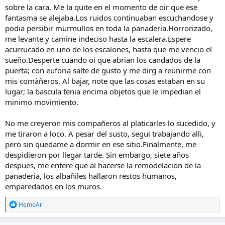
sobre la cara. Me la quite en el momento de oir que ese
fantasma se alejaba.Los ruidos continuaban escuchandose y
podia persibir murmullos en toda la panaderia.Horrorizado,
me levante y camine indeciso hasta la escalera.Espere
acurrucado en uno de los escalones, hasta que me vencio el
sueño.Desperte cuando oi que abrian los candados de la
puerta; con euforia salte de gusto y me dirg a reunirme con
mis comàñeros. Al bajar, note que las cosas estaban en su
lugar; la bascula tenia encima objetos que le impedian el
minimo movimiento.
No me creyeron mis compañeros al platicarles lo sucedido, y
me tiraron a loco. A pesar del susto, segui trabajando alli,
pero sin quedame a dormir en ese sitio.Finalmente, me
despidieron por llegar tarde. Sin embargo, siete años
despues, me entere que al hacerse la remodelacion de la
panaderia, los albañiles hallaron restos humanos,
emparedados en los muros.
R
HemoAr
e
a