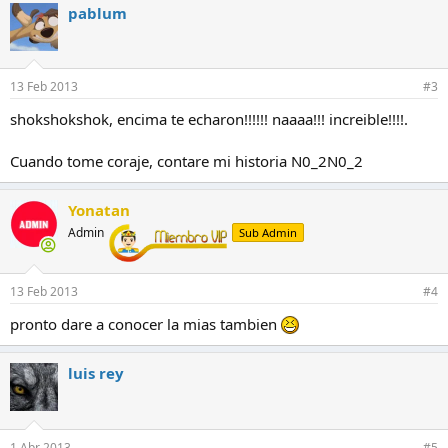
c
pablum
c
i
o
n
e
13 Feb 2013
#3
s
:
shokshokshok, encima te echaron!!!!!! naaaa!!! increible!!!!.
Cuando tome coraje, contare mi historia N0_2N0_2
Yonatan
Admin
Sub Admin
13 Feb 2013
#4
pronto dare a conocer la mias tambien
luis rey
1 Abr 2013
#5