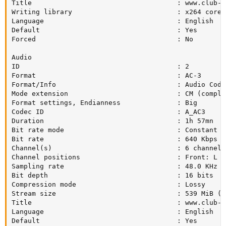
Title                                    : www.club-hd
Writing library                          : x264 core 
Language                                 : English

Default                                  : Yes

Forced                                   : No

Audio

ID                                       : 2

Format                                   : AC-3

Format/Info                              : Audio Codin
Mode extension                           : CM (comple
Format settings, Endianness              : Big

Codec ID                                 : A_AC3

Duration                                 : 1h 57mn

Bit rate mode                            : Constant

Bit rate                                 : 640 Kbps

Channel(s)                               : 6 channels

Channel positions                        : Front: L C
Sampling rate                            : 48.0 KHz

Bit depth                                : 16 bits

Compression mode                         : Lossy

Stream size                              : 539 MiB (21
Title                                    : www.club-hd
Language                                 : English

Default                                  : Yes
