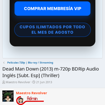
COMPRAR MEMBRESÍA VIP
CUPOS ILIMITADOS POR TODO
EL MES DE AGOSTO
Películas 720p | Blu-ray / Streaming
Dead Man Down (2013) m-720p BDRip Audio
Inglés [Subt. Esp] (Thriller)
A
F
Maestro Revolver
21 Jun 2013
u
e
t
c
Maestro Revolver
o
h
r
a
d
d