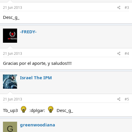
21 Jun 2013
#3
Desc_g_
-FREDY-
21 Jun 2013
#4
Gracias por el aporte, y saludos!!!!
Israel The IPM
21 Jun 2013
#5
Tb_up3
:dplgar:
Desc_g_
greenwoodiana
G