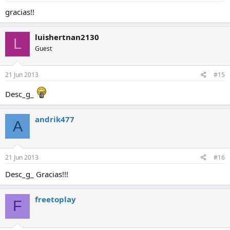
gracias!!
luishertnan2130
L
Guest
21 Jun 2013
#15
Desc_g_
andrik477
A
21 Jun 2013
#16
Desc_g_ Gracias!!!
freetoplay
F