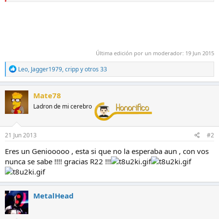
Última edición por un moderador:
19 Jun 2015
R
Leo
,
Jagger1979
,
cripp
y otros 33
e
a
c
Mate78
c
Ladron de mi cerebro
i
o
n
e
21 Jun 2013
#2
s
:
Eres un Geniooooo , esta si que no la esperaba aun , con vos
nunca se sabe !!!! gracias R22 !!!
MetalHead