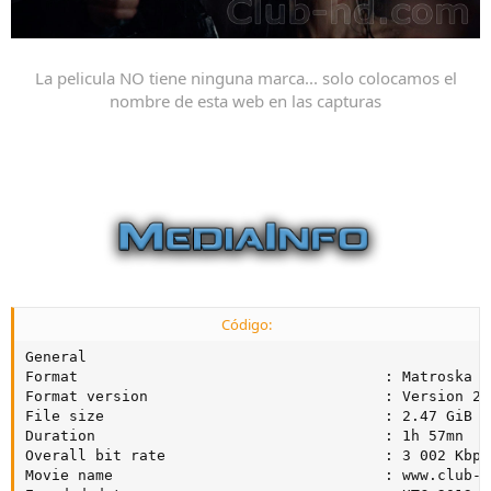
La pelicula NO tiene ninguna marca... solo colocamos el
nombre de esta web en las capturas
Código:
General

Format                                   : Matroska

Format version                           : Version 2

File size                                : 2.47 GiB

Duration                                 : 1h 57mn

Overall bit rate                         : 3 002 Kbps

Movie name                               : www.club-hd