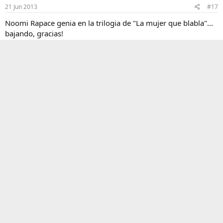
21 Jun 2013
#17
Noomi Rapace genia en la trilogia de "La mujer que blabla"...
bajando, gracias!
R
Pedrum
e
a
c
togaflow
T
c
Guest
i
o
n
e
21 Jun 2013
#18
s
:
gracias
Ezze
21 Jun 2013
#19
Tiene una gran sinópsis.... promete
Muchas gracias