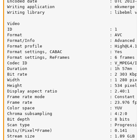
Encoded date                             : UTC 2013-0
Writing application                      : mkvmerge v
Writing library                          : libebml v1
Video

ID                                       : 1

Format                                   : AVC

Format/Info                              : Advanced V
Format profile                           : 
High@L4.1
Format settings, CABAC                   : Yes

Format settings, ReFrames                : 6 frames

Codec ID                                 : V_MPEG4/ISO
Duration                                 : 1h 57mn

Bit rate                                 : 2 303 Kbps

Width                                    : 1 280 pixel
Height                                   : 534 pixels

Display aspect ratio                     : 2.40:1

Frame rate mode                          : Constant

Frame rate                               : 23.976 fps

Color space                              : YUV

Chroma subsampling                       : 4:2:0

Bit depth                                : 8 bits

Scan type                                : Progressive
Bits/(Pixel*Frame)                       : 0.141

Stream size                              : 1.89 GiB (7