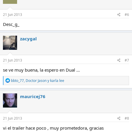
21 Jun 2013
#6
Desc_g_
zacygal
21 Jun 2013
#7
se ve muy buena, la espero en Dual ...
R
bbto_77
,
Doctor Jason
y
karla lee
e
a
c
mauricej76
c
i
o
n
e
21 Jun 2013
#8
s
:
vi el trailer hace poco , muy prometedora, gracias