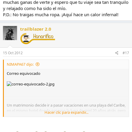
muchas ganas de verte y espero que tu viaje sea tan tranquilo
y relajado como ha sido el mío.
P.D.: No traigas mucha ropa. ¡Aquí hace un calor infernal!
trailblazer 2.0
15 Oct 2012
#17
NIMAPA67 dijo:
Correo equivocado
Un matrimonio decide ir a pasar vacaciones en una playa del Caribe,
en el mismo hotel donde pasaron la luna de miel 20 años atrás, pero
Hacer clic para expandir...
debido a problemas de trabajo, la mujer no pudo viajar con su
marido, quedando en darle alcance unos días después.
Cuando el hombre llegó y se alojó en el hotel, vio con asombro que