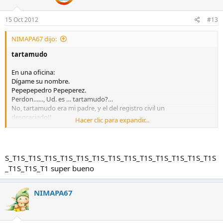
15 Oct 2012
#13
NIMAPA67 dijo:
tartamudo
En una oficina:
Dígame su nombre.
Pepepepedro Pepeperez.
Perdon……, Ud. es … tartamudo?…
No, tartamudo era mi padre, y el del registro civil un
desgraciado!!
Hacer clic para expandir...
S_T1S_T1S_T1S_T1S_T1S_T1S_T1S_T1S_T1S_T1S_T1S_T1S_T1S
_T1S_T1S_T1 super bueno
NIMAPA67