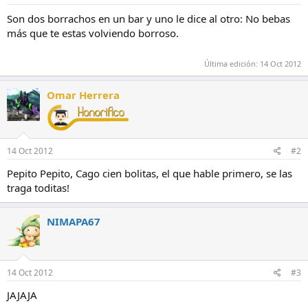
t
n
Son dos borrachos en un bar y uno le dice al otro: No bebas
e
i
más que te estas volviendo borroso.
m
c
a
i
o
Última edición:
14 Oct 2012
Omar Herrera
14 Oct 2012
#2
Pepito Pepito, Cago cien bolitas, el que hable primero, se las
traga toditas!
NIMAPA67
14 Oct 2012
#3
JAJAJA