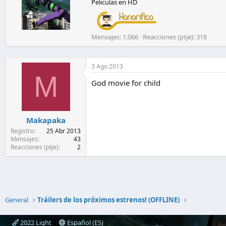
Peliculas en HD
c
r
i
t
Mensajes
1.066
Reacciones (ptje)
318
o
p
o
r
3 Ago 2013
M
God movie for child
Makapaka
Registro
25 Abr 2013
Mensajes
43
Reacciones (ptje)
2
General
Tráilers de los próximos estrenos! (OFFLINE)
2022 Light
Español (ES)