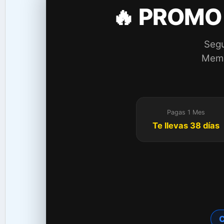
🔥 PROMO
Segu
Membr
Pagas 1 Mes
Te llevas 38 días
C