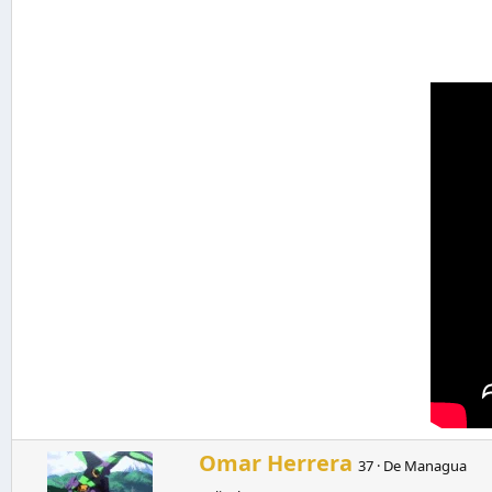
E
Omar Herrera
37
·
De
Managua
s