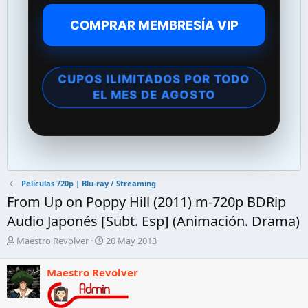
COMPRAR MEMBRESÍA VIP
CUPOS ILIMITADOS POR TODO
EL MES DE AGOSTO
Películas 720p | Blu-ray / Streaming
From Up on Poppy Hill (2011) m-720p BDRip
Audio Japonés [Subt. Esp] (Animación. Drama)
A
F
Maestro Revolver
20 May 2013
u
e
t
c
Maestro Revolver
o
h
r
a
d
d