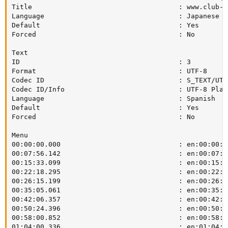
Title                                    : www.club-hd
Language                                 : Japanese

Default                                  : Yes

Forced                                   : No

Text

ID                                       : 3

Format                                   : UTF-8

Codec ID                                 : S_TEXT/UTF8
Codec ID/Info                            : UTF-8 Plain
Language                                 : Spanish

Default                                  : Yes

Forced                                   : No

Menu

00:00:00.000                             : en:00:00:00
00:07:56.142                             : en:00:07:56
00:15:33.099                             : en:00:15:33
00:22:18.295                             : en:00:22:18
00:26:15.199                             : en:00:26:15
00:35:05.061                             : en:00:35:05
00:42:06.357                             : en:00:42:06
00:50:24.396                             : en:00:50:24
00:58:00.852                             : en:00:58:00
01:04:00.336                             : en:01:04:00