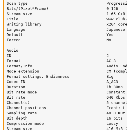
Scan type                                : Progressive
Bits/(Pixel*Frame)                       : 0.126

Stream size                              : 1.65 GiB (7
Title                                    : www.club-hd
Writing library                          : x264 core 
Language                                 : Japanese

Default                                  : Yes

Forced                                   : No

Audio

ID                                       : 2

Format                                   : AC-3

Format/Info                              : Audio Codin
Mode extension                           : CM (comple
Format settings, Endianness              : Big

Codec ID                                 : A_AC3

Duration                                 : 1h 30mn

Bit rate mode                            : Constant

Bit rate                                 : 640 Kbps

Channel(s)                               : 5 channels

Channel positions                        : Front: L C
Sampling rate                            : 48.0 KHz

Bit depth                                : 16 bits

Compression mode                         : Lossy

Stream size                              : 416 MiB (19