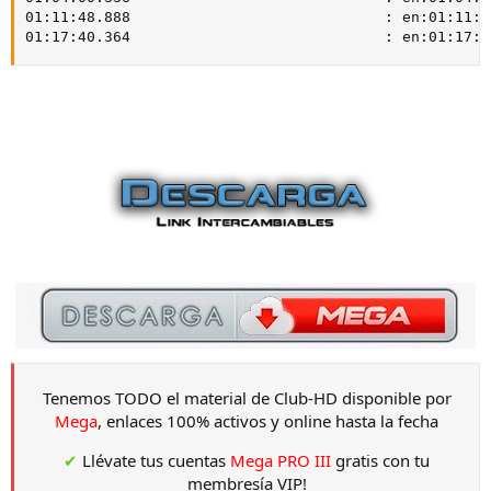
01:11:48.888                             : en:01:11:48
01:17:40.364                             : en:01:17:4
Tenemos TODO el material de Club-HD disponible por
Mega
, enlaces 100% activos y online hasta la fecha
✔
Llévate tus cuentas
Mega PRO III
gratis con tu
membresía VIP!