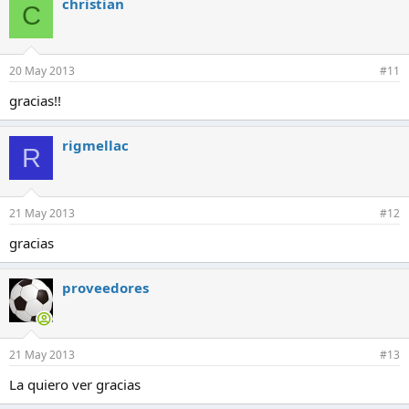
christian
C
20 May 2013
#11
gracias!!
rigmellac
R
21 May 2013
#12
gracias
proveedores
21 May 2013
#13
La quiero ver gracias