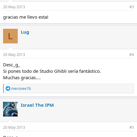
n
e
20 May 2013
#3
s
:
gracias me llevo esta!
Lug
L
20 May 2013
#4
Desc_g_
Si pones todo de Studio Ghibli sería fantástico.
Muchas gracias....
R
merovee76
e
a
c
Israel The IPM
c
i
o
n
e
20 May 2013
#5
s
: