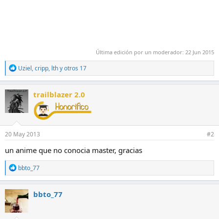
Última edición por un moderador:
22 Jun 2015
R
Uziel
,
cripp
,
lth
y otros 17
e
a
c
trailblazer 2.0
c
i
o
n
e
20 May 2013
#2
s
:
un anime que no conocia master, gracias
R
bbto_77
e
a
c
bbto_77
c
i
o