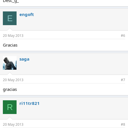
Desc_g_
engoft
E
20 May 2013
#6
Gracias
saga
20 May 2013
#7
gracias
ri11tr821
R
20 May 2013
#8