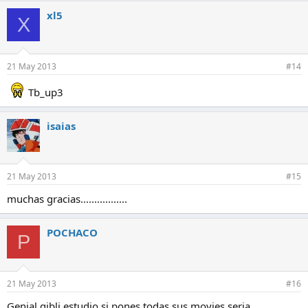
xl5
X
21 May 2013
#14
Tb_up3
isaias
21 May 2013
#15
muchas gracias.................
POCHACO
P
21 May 2013
#16
Genial gibli estudio si pones todas sus movies seria