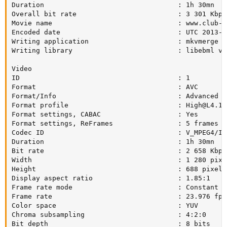
Duration                                 : 1h 30mn

Overall bit rate                         : 3 301 Kbps

Movie name                               : www.club-hd
Encoded date                             : UTC 2013-0
Writing application                      : mkvmerge v
Writing library                          : libebml v1
Video

ID                                       : 1

Format                                   : AVC

Format/Info                              : Advanced V
Format profile                           : 
High@L4.1
Format settings, CABAC                   : Yes

Format settings, ReFrames                : 5 frames

Codec ID                                 : V_MPEG4/ISO
Duration                                 : 1h 30mn

Bit rate                                 : 2 658 Kbps

Width                                    : 1 280 pixel
Height                                   : 688 pixels

Display aspect ratio                     : 1.85:1

Frame rate mode                          : Constant

Frame rate                               : 23.976 fps

Color space                              : YUV

Chroma subsampling                       : 4:2:0

Bit depth                                : 8 bits
