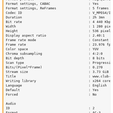
Format settings, CABAC                   : Yes

Format settings, ReFrames                : 5 frames

Codec ID                                 : V_MPEG4/ISO
Duration                                 : 2h 3mn

Bit rate                                 : 4 440 Kbps

Width                                    : 1 280 pixel
Height                                   : 536 pixels

Display aspect ratio                     : 2.40:1

Frame rate mode                          : Constant

Frame rate                               : 23.976 fps

Color space                              : YUV

Chroma subsampling                       : 4:2:0

Bit depth                                : 8 bits

Scan type                                : Progressive
Bits/(Pixel*Frame)                       : 0.270

Stream size                              : 3.73 GiB (8
Title                                    : www.club-hd
Writing library                          : x264 core 
Language                                 : English

Default                                  : Yes

Forced                                   : No

Audio

ID                                       : 2

Format                                   : AC-3
