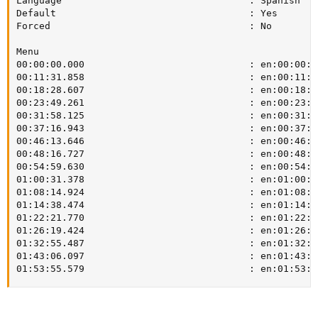
Language                                 : Spanish

Default                                  : Yes

Forced                                   : No

Menu

00:00:00.000                             : en:00:00:00
00:11:31.858                             : en:00:11:31
00:18:28.607                             : en:00:18:28
00:23:49.261                             : en:00:23:49
00:31:58.125                             : en:00:31:58
00:37:16.943                             : en:00:37:16
00:46:13.646                             : en:00:46:13
00:48:16.727                             : en:00:48:16
00:54:59.630                             : en:00:54:59
01:00:31.378                             : en:01:00:31
01:08:14.924                             : en:01:08:14
01:14:38.474                             : en:01:14:38
01:22:21.770                             : en:01:22:21
01:26:19.424                             : en:01:26:19
01:32:55.487                             : en:01:32:55
01:43:06.097                             : en:01:43:06
01:53:55.579                             : en:01:53:5