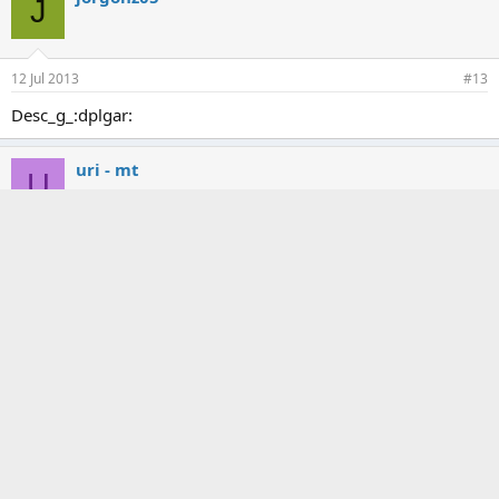
J
12 Jul 2013
#13
Desc_g_:dplgar:
uri - mt
U
12 Jul 2013
#14
siiiiiiiii la e estado esperando mucho grasias por la peli
CACOGUIS
C
12 Jul 2013
#15
Desc_g_Muchas gracias!!!!!!!