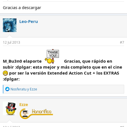
Gracias a descargar
Leo-Peru
12 Jul 2013
#7
M_Bu3n0 elaporte
Gracias, que rápido en
subir :dplgar: esta mejor y más completo que en el cine
por ser la versión Extended Action Cut + los EXTRAS
:dplgar:
R
Nosferatu
y
Ezze
e
a
c
Ezze
c
i
o
n
e