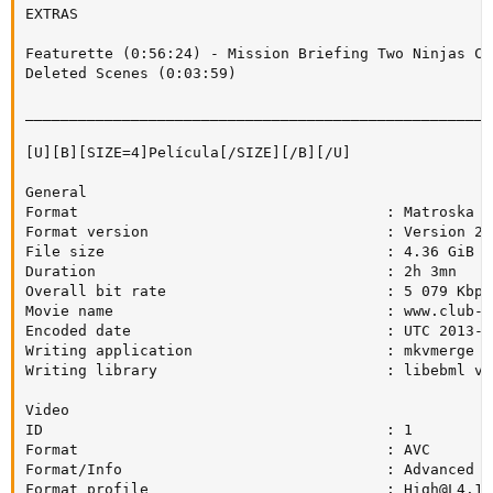
EXTRAS

Featurette (0:56:24) - Mission Briefing Two Ninjas Co
Deleted Scenes (0:03:59)

_____________________________________________________
[U][B][SIZE=4]Película[/SIZE][/B][/U]

General

Format                                   : Matroska

Format version                           : Version 2

File size                                : 4.36 GiB

Duration                                 : 2h 3mn

Overall bit rate                         : 5 079 Kbps

Movie name                               : www.club-hd
Encoded date                             : UTC 2013-0
Writing application                      : mkvmerge v
Writing library                          : libebml v1
Video

ID                                       : 1

Format                                   : AVC

Format/Info                              : Advanced V
Format profile                           : 
High@L4.1