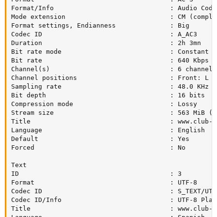
Format/Info                              : Audio Codin
Mode extension                           : CM (comple
Format settings, Endianness              : Big

Codec ID                                 : A_AC3

Duration                                 : 2h 3mn

Bit rate mode                            : Constant

Bit rate                                 : 640 Kbps

Channel(s)                               : 6 channels

Channel positions                        : Front: L C
Sampling rate                            : 48.0 KHz

Bit depth                                : 16 bits

Compression mode                         : Lossy

Stream size                              : 563 MiB (13
Title                                    : www.club-hd
Language                                 : English

Default                                  : Yes

Forced                                   : No

Text

ID                                       : 3

Format                                   : UTF-8

Codec ID                                 : S_TEXT/UTF8
Codec ID/Info                            : UTF-8 Plain
Title                                    : www.club-hd