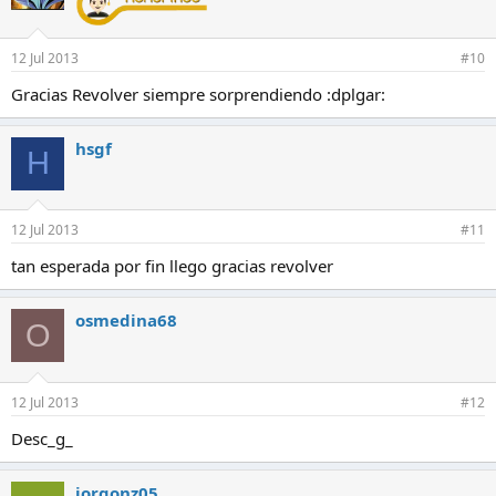
o
n
e
12 Jul 2013
#10
s
:
Gracias Revolver siempre sorprendiendo :dplgar:
hsgf
H
12 Jul 2013
#11
tan esperada por fin llego gracias revolver
osmedina68
O
12 Jul 2013
#12
Desc_g_
jorgonz05