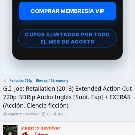
COMPRAR MEMBRESÍA VIP
CUPOS ILIMITADOS POR TODO
EL MES DE AGOSTO
Películas 720p | Blu-ray / Streaming
G.I. Joe: Retaliation (2013) Extended Action Cut
720p BDRip Audio Inglés [Subt. Esp] + EXTRAS
(Acción. Ciencia ficción)
A
F
Maestro Revolver
12 Jul 2013
u
e
t
c
Maestro Revolver
o
h