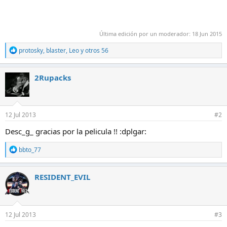
Última edición por un moderador:
18 Jun 2015
R
protosky
,
blaster
,
Leo
y otros 56
e
a
c
2Rupacks
c
i
o
n
e
12 Jul 2013
#2
s
:
Desc_g_ gracias por la pelicula !! :dplgar:
R
bbto_77
e
a
c
RESIDENT_EVIL
c
i
o
n
e
12 Jul 2013
#3
s