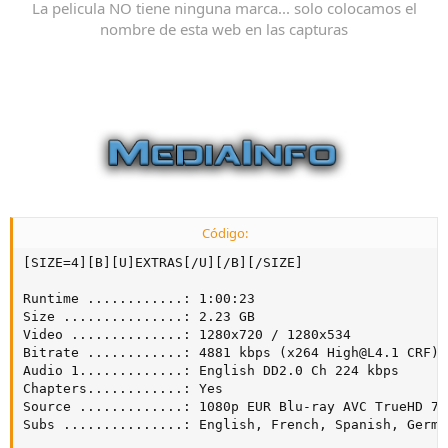
La pelicula NO tiene ninguna marca... solo colocamos el
nombre de esta web en las capturas
Código:
[SIZE=4][B][U]EXTRAS[/U][/B][/SIZE]

Runtime ............: 1:00:23

Size ...............: 2.23 GB

Video ..............: 1280x720 / 1280x534

Bitrate ............: 4881 kbps (x264 
High@L4.1
 CRF)

Audio 1.............: English DD2.0 Ch 224 kbps

Chapters............: Yes

Source .............: 1080p EUR Blu-ray AVC TrueHD 7.1
Subs ...............: English, French, Spanish, Germa