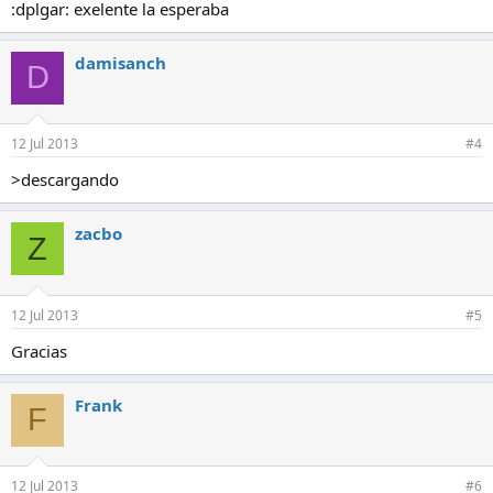
:
:dplgar: exelente la esperaba
damisanch
D
12 Jul 2013
#4
>descargando
zacbo
Z
12 Jul 2013
#5
Gracias
Frank
F
12 Jul 2013
#6