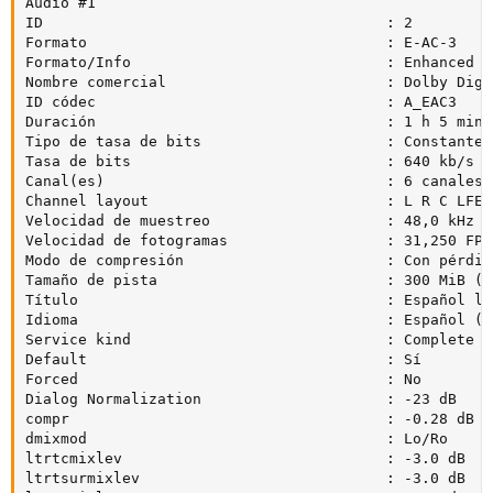
Audio #1

ID                                       : 2

Formato                                  : E-AC-3

Formato/Info                             : Enhanced AC
Nombre comercial                         : Dolby Digi
ID códec                                 : A_EAC3

Duración                                 : 1 h 5 min

Tipo de tasa de bits                     : Constante

Tasa de bits                             : 640 kb/s

Canal(es)                                : 6 canales

Channel layout                           : L R C LFE L
Velocidad de muestreo                    : 48,0 kHz

Velocidad de fotogramas                  : 31,250 FPS
Modo de compresión                       : Con pérdida
Tamaño de pista                          : 300 MiB (6%
Título                                   : Español la
Idioma                                   : Español (LA
Service kind                             : Complete Ma
Default                                  : Sí

Forced                                   : No

Dialog Normalization                     : -23 dB

compr                                    : -0.28 dB

dmixmod                                  : Lo/Ro

ltrtcmixlev                              : -3.0 dB

ltrtsurmixlev                            : -3.0 dB
