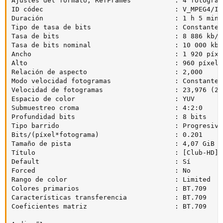
Ajustes del formato, RefFrames           : 4 fotograma
ID códec                                 : V_MPEG4/ISO
Duración                                 : 1 h 5 min

Tipo de tasa de bits                     : Constante

Tasa de bits                             : 8 886 kb/s

Tasa de bits nominal                     : 10 000 kb/s
Ancho                                    : 1 920 píxel
Alto                                     : 960 píxeles
Relación de aspecto                      : 2,000

Modo velocidad fotogramas                : Constante

Velocidad de fotogramas                  : 23,976 (24
Espacio de color                         : YUV

Submuestreo croma                        : 4:2:0

Profundidad bits                         : 8 bits

Tipo barrido                             : Progresivo

Bits/(píxel*fotograma)                   : 0.201

Tamaño de pista                          : 4,07 GiB (8
Título                                   : [Club-HD] 
Default                                  : Sí

Forced                                   : No

Rango de color                           : Limited

Colores primarios                        : BT.709

Características transferencia            : BT.709

Coeficientes matriz                      : BT.709
