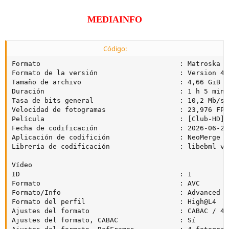
MEDIAINFO
Código:
Formato                                  : Matroska

Formato de la versión                    : Version 4

Tamaño de archivo                        : 4,66 GiB

Duración                                 : 1 h 5 min

Tasa de bits general                     : 10,2 Mb/s

Velocidad de fotogramas                  : 23,976 FPS

Película                                 : [Club-HD] 
Fecha de codificación                    : 2026-06-22
Aplicación de codifición                 : NeoMerge v
Librería de codificación                 : libebml v1
Vídeo

ID                                       : 1

Formato                                  : AVC

Formato/Info                             : Advanced V
Formato del perfil                       : High@L4

Ajustes del formato                      : CABAC / 4 
Ajustes del formato, CABAC               : Sí
