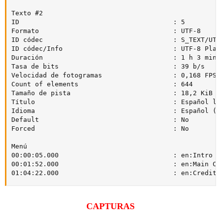
Texto #2

ID                                       : 5

Formato                                  : UTF-8

ID códec                                 : S_TEXT/UTF8
ID códec/Info                            : UTF-8 Plain
Duración                                 : 1 h 3 min

Tasa de bits                             : 39 b/s

Velocidad de fotogramas                  : 0,168 FPS

Count of elements                        : 644

Tamaño de pista                          : 18,2 KiB (0
Título                                   : Español la
Idioma                                   : Español (LA
Default                                  : No

Forced                                   : No

Menú

00:00:05.000                             : en:Intro

00:01:52.000                             : en:Main Con
01:04:22.000                             : en:Credits
CAPTURAS