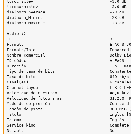
lorocmixlev                              : -3.0 dB

lorosurmixlev                            : -3.0 dB

dialnorm_Average                         : -23 dB

dialnorm_Minimum                         : -23 dB

dialnorm_Maximum                         : -23 dB

Audio #2

ID                                       : 3

Formato                                  : E-AC-3 JOC

Formato/Info                             : Enhanced A
Nombre comercial                         : Dolby Digi
ID códec                                 : A_EAC3

Duración                                 : 1 h 5 min

Tipo de tasa de bits                     : Constante

Tasa de bits                             : 640 kb/s

Canal(es)                                : 6 canales

Channel layout                           : L R C LFE L
Velocidad de muestreo                    : 48,0 kHz

Velocidad de fotogramas                  : 31,250 FPS
Modo de compresión                       : Con pérdida
Tamaño de pista                          : 300 MiB (6%
Título                                   : Inglés [Sid
Idioma                                   : Inglés

Service kind                             : Complete Ma
Default                                  : No
