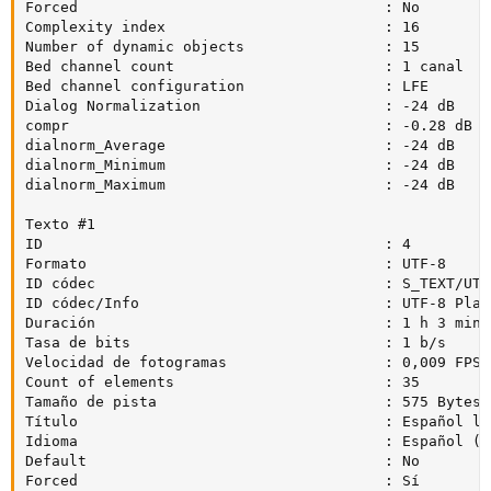
Forced                                   : No

Complexity index                         : 16

Number of dynamic objects                : 15

Bed channel count                        : 1 canal

Bed channel configuration                : LFE

Dialog Normalization                     : -24 dB

compr                                    : -0.28 dB

dialnorm_Average                         : -24 dB

dialnorm_Minimum                         : -24 dB

dialnorm_Maximum                         : -24 dB

Texto #1

ID                                       : 4

Formato                                  : UTF-8

ID códec                                 : S_TEXT/UTF8
ID códec/Info                            : UTF-8 Plain
Duración                                 : 1 h 3 min

Tasa de bits                             : 1 b/s

Velocidad de fotogramas                  : 0,009 FPS

Count of elements                        : 35

Tamaño de pista                          : 575 Bytes (
Título                                   : Español la
Idioma                                   : Español (LA
Default                                  : No

Forced                                   : Sí
