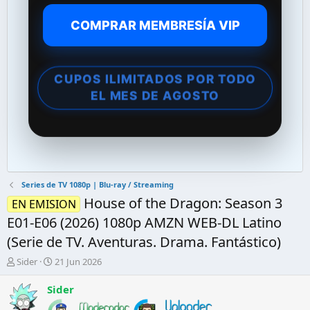
COMPRAR MEMBRESÍA VIP
CUPOS ILIMITADOS POR TODO
EL MES DE AGOSTO
Series de TV 1080p | Blu-ray / Streaming
House of the Dragon: Season 3
EN EMISION
E01-E06 (2026) 1080p AMZN WEB-DL Latino
(Serie de TV. Aventuras. Drama. Fantástico)
A
F
Sider
21 Jun 2026
u
e
t
c
Sider
o
h