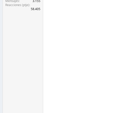
Mensajes
3.155
Reacciones (ptje)
58.405