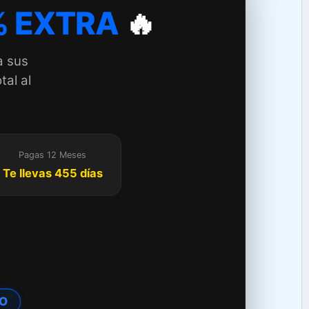
 EXTRA
🔥
a sus
tal al
Pagas 12 Meses
Te llevas 455 días
O