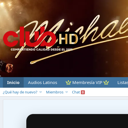
Inicio
Audios Latinos
Membresía VIP
Lista
¿Qué hay de nuevo?
Miembros
Chat
0