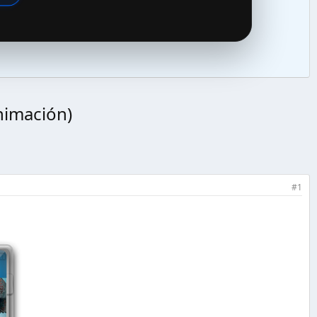
nimación)
#1