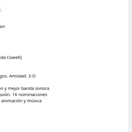
gon
ida Cowell)
ngos. Amistad. 3-D
ón y mejor banda sonora
 guión. 16 nominaciones
e animación y música