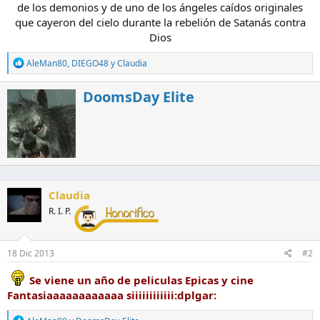
de los demonios y de uno de los ángeles caídos originales
que cayeron del cielo durante la rebelión de Satanás contra
Dios​
R
AleMan80
,
DIEGO48
y
Claudia
e
a
E
DoomsDay Elite
c
s
c
c
i
o
r
n
i
e
t
s
o
:
p
Claudia
o
r
R. I. P.
18 Dic 2013
#2
Se viene un año de peliculas Epicas y cine
Fantasiaaaaaaaaaaaa siiiiiiiiiiii:dplgar:
R