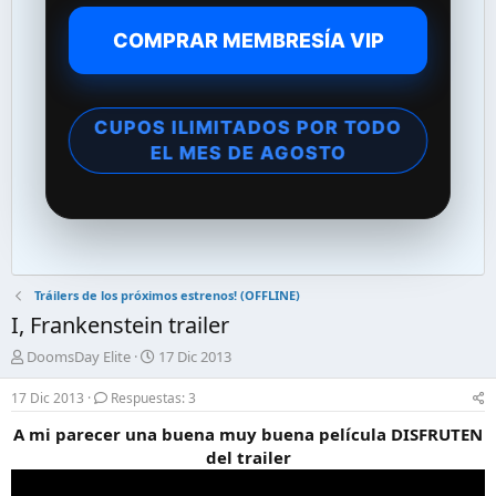
COMPRAR MEMBRESÍA VIP
CUPOS ILIMITADOS POR TODO
EL MES DE AGOSTO
Tráilers de los próximos estrenos! (OFFLINE)
I, Frankenstein trailer
A
F
DoomsDay Elite
17 Dic 2013
u
e
t
c
17 Dic 2013
Respuestas: 3
o
h
A mi parecer una buena muy buena película DISFRUTEN
r
a
d
d
del trailer
e
e
l
i