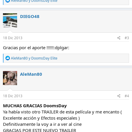
AleMan80
y
DoomsDay Elite
e
a
c
DIEGO48
c
i
o
n
e
18 Dic 2013
#3
s
:
Gracias por el aporte !!!!!!:dplgar:
R
AleMan80
y
DoomsDay Elite
e
a
c
AleMan80
c
i
o
n
e
18 Dic 2013
#4
s
:
MUCHAS GRACIAS DoomsDay
Ya había visto otro TRAILER de esta película y me encanto (
Excelente acción y Efectos especiales )
Definitivamente la voy a ir a ver al cine
GRACIAS POR ESTE NUEVO TRAILER