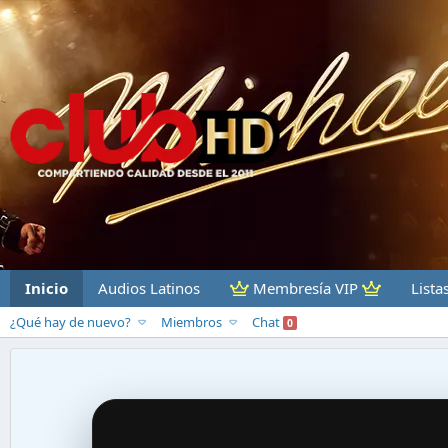
Inicio
Audios Latinos
Membresía VIP
Lista
¿Qué hay de nuevo?
Miembros
Chat
0