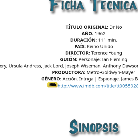
TÍTULO ORIGINAL:
Dr No
AÑO:
1962
DURACIÓN:
111 min.
PAÍS:
Reino Unido
DIRECTOR:
Terence Young
GUIÓN:
Personaje: Ian Fleming
ry, Ursula Andress, Jack Lord, Joseph Wiseman, Anthony Dawson, 
PRODUCTORA:
Metro-Goldwyn-Mayer
GÉNERO:
Acción. Intriga | Espionaje. James 
http://www.imdb.com/title/tt005592