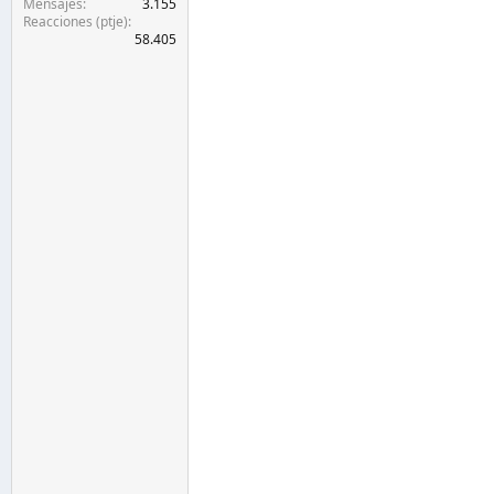
Mensajes
3.155
Reacciones (ptje)
58.405