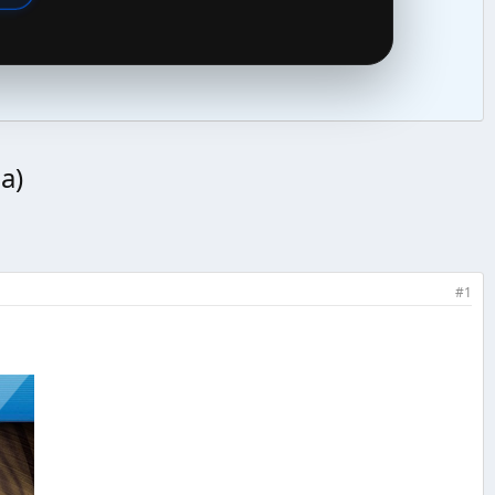
a)
#1