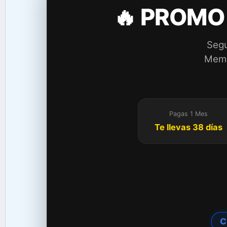
🔥 PROMO
Segu
Membr
Pagas 1 Mes
Te llevas 38 días
C