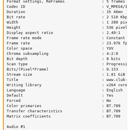
Format settings, ReFrames                : 5 frames

Codec ID                                 : V_MPEG4/ISO
Duration                                 : 1h 46mn

Bit rate                                 : 2 510 Kbps

Width                                    : 1 280 pixel
Height                                   : 536 pixels

Display aspect ratio                     : 2.40:1

Frame rate mode                          : Constant

Frame rate                               : 23.976 fps

Color space                              : YUV

Chroma subsampling                       : 4:2:0

Bit depth                                : 8 bits

Scan type                                : Progressive
Bits/(Pixel*Frame)                       : 0.153

Stream size                              : 1.81 GiB (7
Title                                    : www.club-hd
Writing library                          : x264 core 
Language                                 : English

Default                                  : Yes

Forced                                   : No

Color primaries                          : BT.709

Transfer characteristics                 : BT.709

Matrix coefficients                      : BT.709

Audio #1
