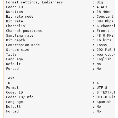
Format settings, Endianness              : Big

Codec ID                                 : A_AC3

Duration                                 : 1h 46mn

Bit rate mode                            : Constant

Bit rate                                 : 384 Kbps

Channel(s)                               : 6 channels

Channel positions                        : Front: L C
Sampling rate                            : 48.0 KHz

Bit depth                                : 16 bits

Compression mode                         : Lossy

Stream size                              : 292 MiB (11
Title                                    : www.club-h
Language                                 : English

Default                                  : No

Forced                                   : No

Text

ID                                       : 4

Format                                   : UTF-8

Codec ID                                 : S_TEXT/UTF8
Codec ID/Info                            : UTF-8 Plain
Language                                 : Spanish

Default                                  : No

Forced                                   : No
