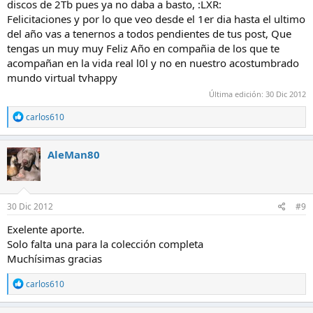
discos de 2Tb pues ya no daba a basto, :LXR:
Felicitaciones y por lo que veo desde el 1er dia hasta el ultimo
del año vas a tenernos a todos pendientes de tus post, Que
tengas un muy muy Feliz Año en compañia de los que te
acompañan en la vida real l0l y no en nuestro acostumbrado
mundo virtual tvhappy
Última edición:
30 Dic 2012
R
carlos610
e
a
c
AleMan80
c
i
o
n
e
30 Dic 2012
#9
s
:
Exelente aporte.
Solo falta una para la colección completa
Muchísimas gracias
R
carlos610
e
a