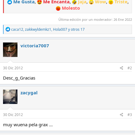
Me Gusta
,
Me Encanta
,
Jaja
,
Wow
,
Triste
,
Molesto
Última edición por un moderador:
26 Ene 2022
R
caca12
,
zakkwyldemkz1
,
Hola007
y otros 17
e
a
c
victoria7007
c
i
o
n
e
30 Dic 2012
#2
s
:
Desc_g_Gracias
zacygal
30 Dic 2012
#3
muy wuena pela grax ...