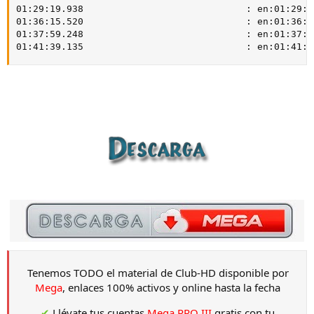
01:29:19.938                             : en:01:29:19
01:36:15.520                             : en:01:36:15
01:37:59.248                             : en:01:37:59
01:41:39.135                             : en:01:41:3
Tenemos TODO el material de Club-HD disponible por
Mega
, enlaces 100% activos y online hasta la fecha
✔
Llévate tus cuentas
Mega PRO III
gratis con tu