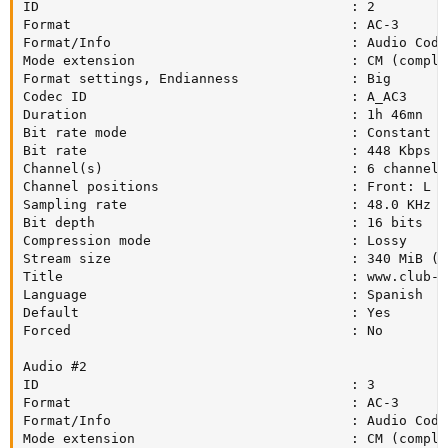
ID                                       : 2

Format                                   : AC-3

Format/Info                              : Audio Codin
Mode extension                           : CM (comple
Format settings, Endianness              : Big

Codec ID                                 : A_AC3

Duration                                 : 1h 46mn

Bit rate mode                            : Constant

Bit rate                                 : 448 Kbps

Channel(s)                               : 6 channels

Channel positions                        : Front: L C
Sampling rate                            : 48.0 KHz

Bit depth                                : 16 bits

Compression mode                         : Lossy

Stream size                              : 340 MiB (13
Title                                    : www.club-h
Language                                 : Spanish

Default                                  : Yes

Forced                                   : No

Audio #2

ID                                       : 3

Format                                   : AC-3

Format/Info                              : Audio Codin
Mode extension                           : CM (comple