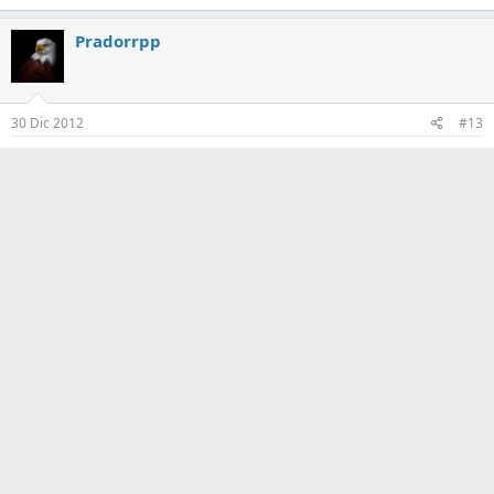
Pradorrpp
30 Dic 2012
#13
Se agradece.....Desc_g_
spicegold
S
30 Dic 2012
#14
gracias por el aporte
elgrandario
30 Dic 2012
#15