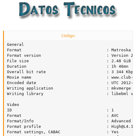
Código:
General

Format                                   : Matroska

Format version                           : Version 2

File size                                : 2.48 GiB

Duration                                 : 1h 46mn

Overall bit rate                         : 3 344 Kbps

Movie name                               : www.club-hd
Encoded date                             : UTC 2012-1
Writing application                      : mkvmerge v
Writing library                          : libebml v1
Video

ID                                       : 1

Format                                   : AVC

Format/Info                              : Advanced V
Format profile                           : 
High@L4.1
Format settings, CABAC                   : Yes
