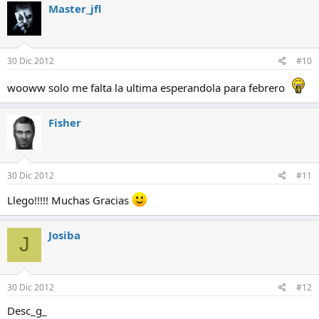
c
Master_jfl
c
i
o
n
e
30 Dic 2012
#10
s
:
wooww solo me falta la ultima esperandola para febrero
Fisher
30 Dic 2012
#11
Llego!!!!! Muchas Gracias
Josiba
J
30 Dic 2012
#12
Desc_g_