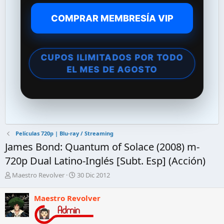
COMPRAR MEMBRESÍA VIP
CUPOS ILIMITADOS POR TODO
EL MES DE AGOSTO
Películas 720p | Blu-ray / Streaming
James Bond: Quantum of Solace (2008) m-
720p Dual Latino-Inglés [Subt. Esp] (Acción)
A
F
Maestro Revolver
30 Dic 2012
u
e
t
c
Maestro Revolver
o
h
r
a
d
d