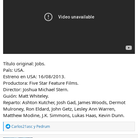
t
n
e
i
m
c
a
i
o
Título original: Jobs.
País: USA.
Estreno en USA: 16/08/2013.
Productora: Five Star Feature Films.
Director: Joshua Michael Stern.
Guión: Matt Whiteley.
Reparto: Ashton Kutcher, Josh Gad, James Woods, Dermot
Mulroney, Ron Eldard, John Getz, Lesley Ann Warren,
Matthew Modine, J.K. Simmons, Lukas Haas, Kevin Dunn.
R
Carlos21asc
y
Pedrum
e
a