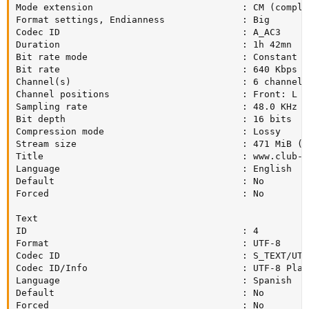
Mode extension                           : CM (comple
Format settings, Endianness              : Big

Codec ID                                 : A_AC3

Duration                                 : 1h 42mn

Bit rate mode                            : Constant

Bit rate                                 : 640 Kbps

Channel(s)                               : 6 channels

Channel positions                        : Front: L C
Sampling rate                            : 48.0 KHz

Bit depth                                : 16 bits

Compression mode                         : Lossy

Stream size                              : 471 MiB (11
Title                                    : www.club-h
Language                                 : English

Default                                  : No

Forced                                   : No

Text

ID                                       : 4

Format                                   : UTF-8

Codec ID                                 : S_TEXT/UTF8
Codec ID/Info                            : UTF-8 Plain
Language                                 : Spanish

Default                                  : No

Forced                                   : No
