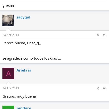
s
:
gracias
zacygal
24 Abr 2013
#3
Parece buena, Desc_g_
se agradece como todos los días ...
Arielaar
A
24 Abr 2013
#4
Gracias, muy buena
pindaro