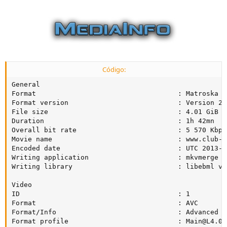
Código:
General

Format                                   : Matroska

Format version                           : Version 2

File size                                : 4.01 GiB

Duration                                 : 1h 42mn

Overall bit rate                         : 5 570 Kbps

Movie name                               : www.club-hd
Encoded date                             : UTC 2013-0
Writing application                      : mkvmerge v
Writing library                          : libebml v1
Video

ID                                       : 1

Format                                   : AVC

Format/Info                              : Advanced V
Format profile                           : 
Main@L4.0