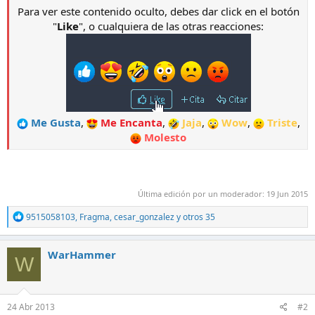
Para ver este contenido oculto, debes dar click en el botón
"
Like
", o cualquiera de las otras reacciones:
Me Gusta
,
Me Encanta
,
Jaja
,
Wow
,
Triste
,
Molesto
Última edición por un moderador:
19 Jun 2015
R
9515058103
,
Fragma
,
cesar_gonzalez
y otros 35
e
a
c
WarHammer
W
c
i
o
n
e
24 Abr 2013
#2