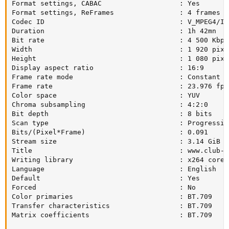
Format settings, CABAC                   : Yes

Format settings, ReFrames                : 4 frames

Codec ID                                 : V_MPEG4/ISO
Duration                                 : 1h 42mn

Bit rate                                 : 4 500 Kbps

Width                                    : 1 920 pixel
Height                                   : 1 080 pixel
Display aspect ratio                     : 16:9

Frame rate mode                          : Constant

Frame rate                               : 23.976 fps

Color space                              : YUV

Chroma subsampling                       : 4:2:0

Bit depth                                : 8 bits

Scan type                                : Progressive
Bits/(Pixel*Frame)                       : 0.091

Stream size                              : 3.14 GiB (7
Title                                    : www.club-hd
Writing library                          : x264 core 1
Language                                 : English

Default                                  : Yes

Forced                                   : No

Color primaries                          : BT.709

Transfer characteristics                 : BT.709

Matrix coefficients                      : BT.709
