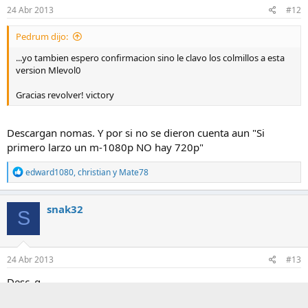
24 Abr 2013
#12
Pedrum dijo:
...yo tambien espero confirmacion sino le clavo los colmillos a esta
version Mlevol0
Gracias revolver! victory
Descargan nomas. Y por si no se dieron cuenta aun "Si
primero larzo un m-1080p NO hay 720p"
R
edward1080
,
christian
y
Mate78
e
a
c
snak32
S
c
i
o
n
e
24 Abr 2013
#13
s
:
Desc_g_