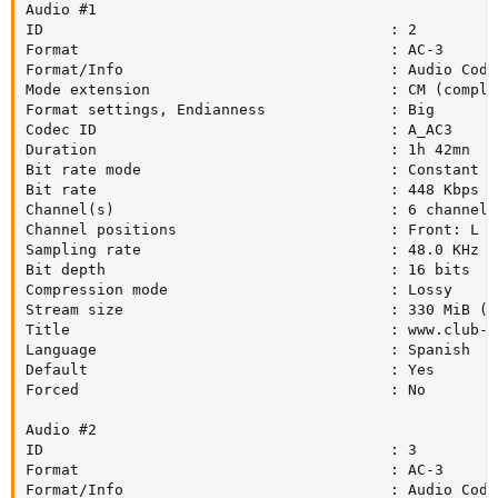
Audio #1

ID                                       : 2

Format                                   : AC-3

Format/Info                              : Audio Codin
Mode extension                           : CM (comple
Format settings, Endianness              : Big

Codec ID                                 : A_AC3

Duration                                 : 1h 42mn

Bit rate mode                            : Constant

Bit rate                                 : 448 Kbps

Channel(s)                               : 6 channels

Channel positions                        : Front: L C
Sampling rate                            : 48.0 KHz

Bit depth                                : 16 bits

Compression mode                         : Lossy

Stream size                              : 330 MiB (8%
Title                                    : www.club-h
Language                                 : Spanish

Default                                  : Yes

Forced                                   : No

Audio #2

ID                                       : 3

Format                                   : AC-3

Format/Info                              : Audio Codin