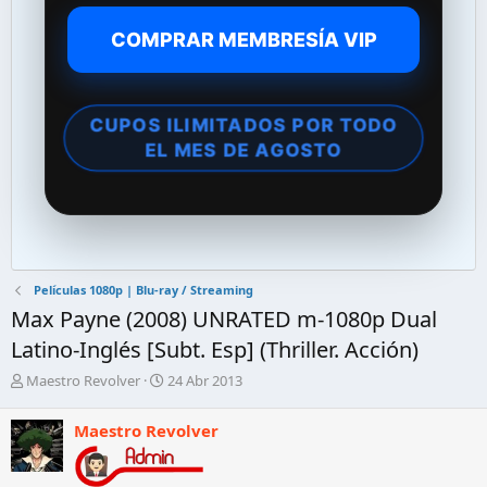
COMPRAR MEMBRESÍA VIP
CUPOS ILIMITADOS POR TODO
EL MES DE AGOSTO
Películas 1080p | Blu-ray / Streaming
Max Payne (2008) UNRATED m-1080p Dual
Latino-Inglés [Subt. Esp] (Thriller. Acción)
A
F
Maestro Revolver
24 Abr 2013
u
e
t
c
Maestro Revolver
o
h
r
a
d
d