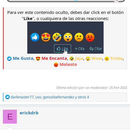
Para ver este contenido oculto, debes dar click en el botón
"
Like
", o cualquiera de las otras reacciones:
Me Gusta
,
Me Encanta
,
Jaja
,
Wow
,
Triste
,
Molesto
Última edición por un moderador:
25 Ene 2022
R
darkmaster77
,
Leo
,
gonzaloefernandez
y otros 4
e
a
c
erickdrb
E
c
i
o
n