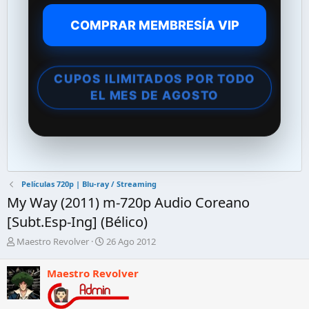
COMPRAR MEMBRESÍA VIP
CUPOS ILIMITADOS POR TODO
EL MES DE AGOSTO
Películas 720p | Blu-ray / Streaming
My Way (2011) m-720p Audio Coreano
[Subt.Esp-Ing] (Bélico)
A
F
Maestro Revolver
26 Ago 2012
u
e
t
c
Maestro Revolver
o
h
r
a
d
d