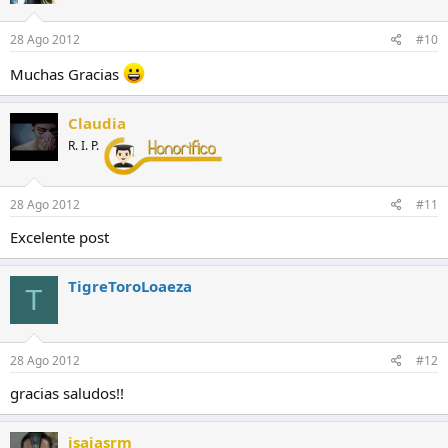
28 Ago 2012
#10
Muchas Gracias
Claudia
R. I. P.
28 Ago 2012
#11
Excelente post
TigreToroLoaeza
T
28 Ago 2012
#12
gracias saludos!!
isaiasrm