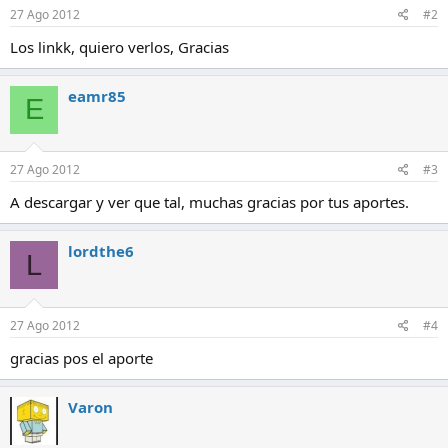
e
27 Ago 2012
#2
s
:
Los linkk, quiero verlos, Gracias
eamr85
E
27 Ago 2012
#3
A descargar y ver que tal, muchas gracias por tus aportes.
lordthe6
L
27 Ago 2012
#4
gracias pos el aporte
Varon