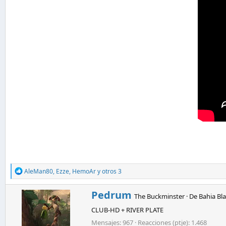
R
AleMan80
,
Ezze
,
HemoAr
y otros 3
e
a
E
Pedrum
c
The Buckminster
·
De
Bahia Bl
s
c
CLUB-HD + RIVER PLATE
c
i
o
r
Mensajes
967
Reacciones (ptje)
1.468