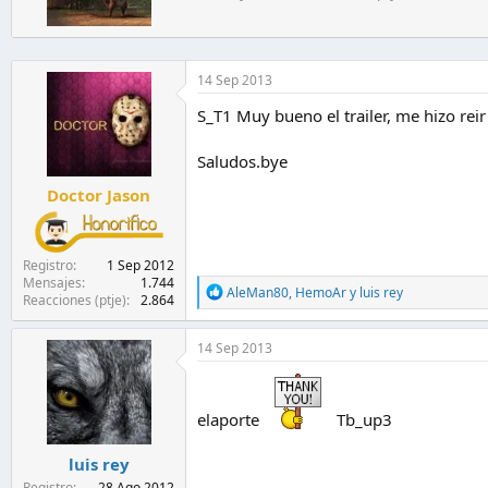
n
i
e
t
s
o
:
p
14 Sep 2013
o
r
S_T1 Muy bueno el trailer, me hizo rei
Saludos.bye
Doctor Jason
Registro
1 Sep 2012
Mensajes
1.744
R
AleMan80
,
HemoAr
y
luis rey
Reacciones (ptje)
2.864
e
a
c
14 Sep 2013
c
i
o
n
elaporte
Tb_up3
e
s
luis rey
:
Registro
28 Ago 2012