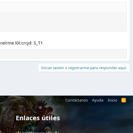
reírme l0l:crcjd: S_T1
Iniciar sesión o registrarme para responder aquí.
Contáctanos
Ayuda
Inicio
R
S
S
Enlaces útiles