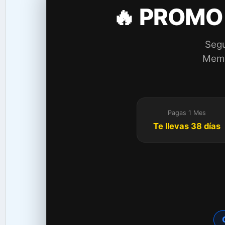
🔥 PROMO
Segu
Membr
Pagas 1 Mes
Te llevas 38 días
C