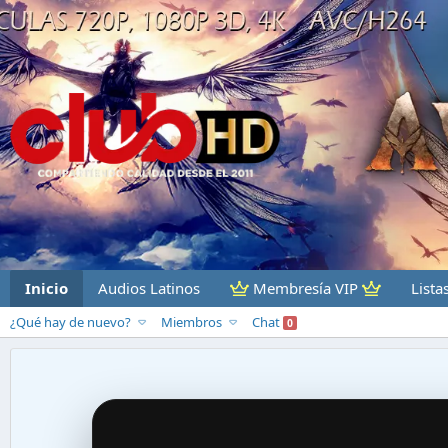
Inicio
Audios Latinos
Membresía VIP
Lista
¿Qué hay de nuevo?
Miembros
Chat
0