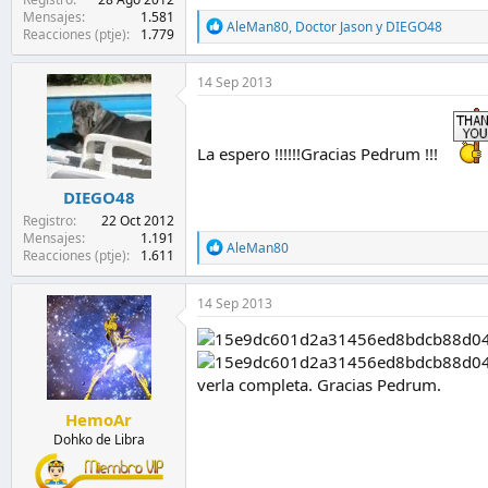
Mensajes
1.581
R
AleMan80
,
Doctor Jason
y
DIEGO48
Reacciones (ptje)
1.779
e
a
c
14 Sep 2013
c
i
o
n
La espero !!!!!!Gracias Pedrum !!!
e
s
DIEGO48
:
Registro
22 Oct 2012
Mensajes
1.191
R
AleMan80
Reacciones (ptje)
1.611
e
a
c
14 Sep 2013
c
i
o
n
verla completa. Gracias Pedrum.
e
s
HemoAr
:
Dohko de Libra