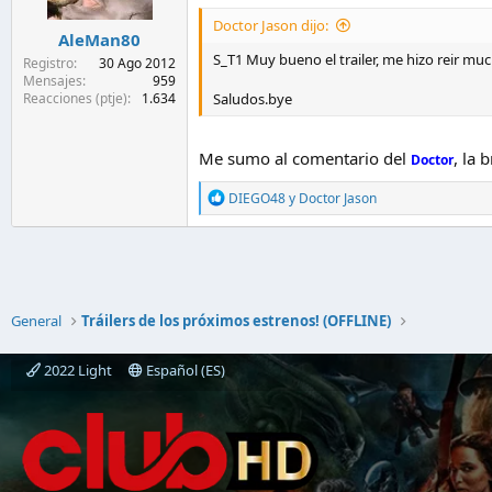
e
s
Doctor Jason dijo:
AleMan80
:
S_T1 Muy bueno el trailer, me hizo reir muc
Registro
30 Ago 2012
Mensajes
959
Reacciones (ptje)
1.634
Saludos.bye
Me sumo al comentario del
, la 
Doctor
R
DIEGO48
y
Doctor Jason
e
a
c
c
i
o
n
General
Tráilers de los próximos estrenos! (OFFLINE)
e
s
2022 Light
Español (ES)
: