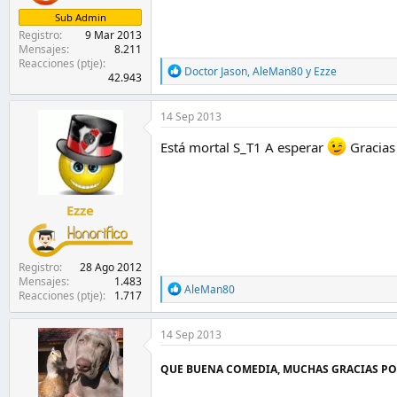
Sub Admin
Registro
9 Mar 2013
Mensajes
8.211
Reacciones (ptje)
R
Doctor Jason
,
AleMan80
y
Ezze
42.943
e
a
c
14 Sep 2013
c
i
Está mortal S_T1 A esperar
Gracias
o
n
e
s
Ezze
:
Registro
28 Ago 2012
Mensajes
1.483
R
AleMan80
Reacciones (ptje)
1.717
e
a
c
14 Sep 2013
c
i
QUE BUENA COMEDIA, MUCHAS GRACIAS POR
o
n