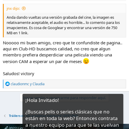
jnx dijo:
Anda dando vueltas una versión grabada del cine, la imagen es
relativamente aceptable, el audio es horrible... lo comento para los
imapcientes. Es cosa de Googlear y encontrar una versión de 750
MB en 1 link.
Nooooo mi buen amigo, creo que te confundiste de pagina..
aqui en Club-HD buscamos calidad, no creo que algun
miembro prefiera desperdiciar una pelicula viendo una
version CAM a esperar un par de meses
Saludos! victory
R
claudionmc
y
Claudia
e
a
c
Iniciar sesión o registrarme para responder aquí.
¡Hola Invitado!
c
i
¿Buscas pelis o series clásicas que no
o
n
Tráilers de los próximos estrenos! (OFFLINE)
están en toda la web? Entonces contrata
e
a nuestro equipo para que te las vuelvan
s
2022 Light
Español (ES)