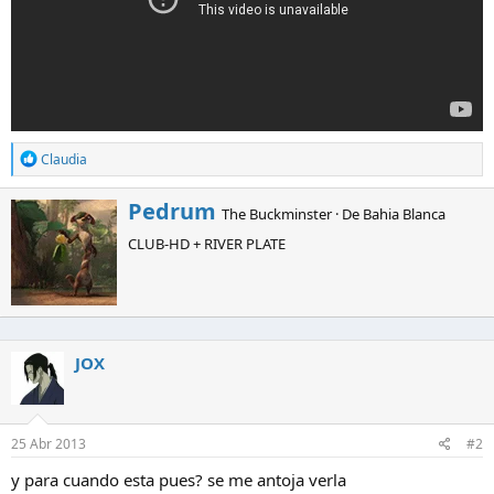
R
Claudia
e
a
E
Pedrum
c
The Buckminster
·
De
Bahia Blanca
s
c
CLUB-HD + RIVER PLATE
c
i
o
r
n
i
e
t
s
o
:
p
JOX
o
r
25 Abr 2013
#2
y para cuando esta pues? se me antoja verla