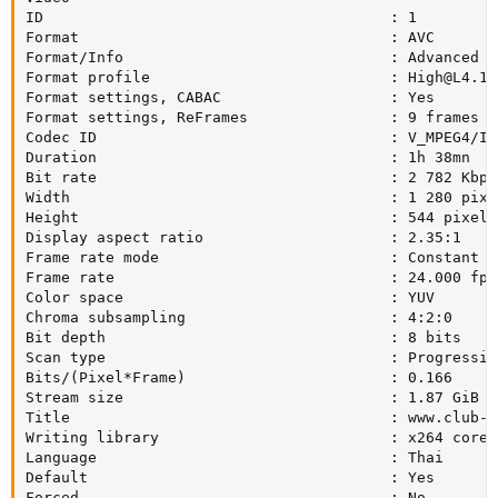
ID                                       : 1

Format                                   : AVC

Format/Info                              : Advanced V
Format profile                           : 
High@L4.1
Format settings, CABAC                   : Yes

Format settings, ReFrames                : 9 frames

Codec ID                                 : V_MPEG4/ISO
Duration                                 : 1h 38mn

Bit rate                                 : 2 782 Kbps

Width                                    : 1 280 pixel
Height                                   : 544 pixels

Display aspect ratio                     : 2.35:1

Frame rate mode                          : Constant

Frame rate                               : 24.000 fps

Color space                              : YUV

Chroma subsampling                       : 4:2:0

Bit depth                                : 8 bits

Scan type                                : Progressive
Bits/(Pixel*Frame)                       : 0.166

Stream size                              : 1.87 GiB (7
Title                                    : www.club-hd
Writing library                          : x264 core 
Language                                 : Thai

Default                                  : Yes

Forced                                   : No
