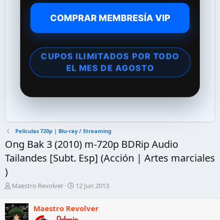
COMPRAR MEMBRESÍA VIP
CUPOS ILIMITADOS POR TODO
EL MES DE AGOSTO
Películas 720p | Blu-ray / Streaming
Ong Bak 3 (2010) m-720p BDRip Audio
Tailandes [Subt. Esp] (Acción | Artes marciales
)
A
F
Maestro Revolver
12 Jun 2013
u
e
t
c
Maestro Revolver
o
h