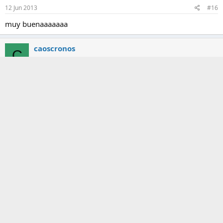
12 Jun 2013
#16
muy buenaaaaaaa
caoscronos
C
12 Jun 2013
#17
muchas gracias
saga
12 Jun 2013
#18
gracias por el aporte
SalaniS