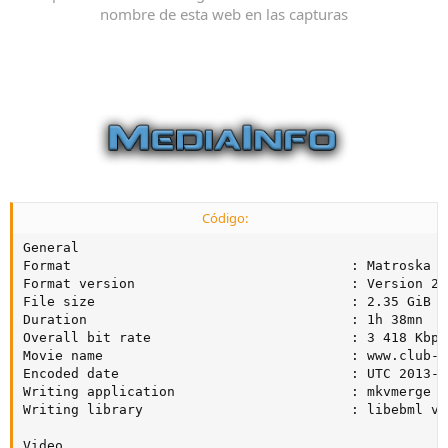
nombre de esta web en las capturas
Código:
General

Format                                   : Matroska

Format version                           : Version 2

File size                                : 2.35 GiB

Duration                                 : 1h 38mn

Overall bit rate                         : 3 418 Kbps

Movie name                               : www.club-hd
Encoded date                             : UTC 2013-0
Writing application                      : mkvmerge v
Writing library                          : libebml v1
Video
