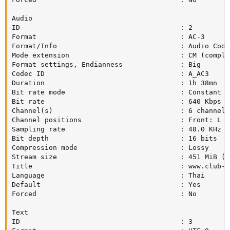
Audio

ID                                       : 2

Format                                   : AC-3

Format/Info                              : Audio Codin
Mode extension                           : CM (comple
Format settings, Endianness              : Big

Codec ID                                 : A_AC3

Duration                                 : 1h 38mn

Bit rate mode                            : Constant

Bit rate                                 : 640 Kbps

Channel(s)                               : 6 channels

Channel positions                        : Front: L C
Sampling rate                            : 48.0 KHz

Bit depth                                : 16 bits

Compression mode                         : Lossy

Stream size                              : 451 MiB (19
Title                                    : www.club-hd
Language                                 : Thai

Default                                  : Yes

Forced                                   : No

Text

ID                                       : 3
