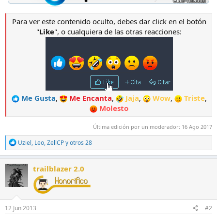
Para ver este contenido oculto, debes dar click en el botón
"
Like
", o cualquiera de las otras reacciones:
Me Gusta
,
Me Encanta
,
Jaja
,
Wow
,
Triste
,
Molesto
Última edición por un moderador:
16 Ago 2017
R
Uziel
,
Leo
,
ZellCP
y otros 28
e
a
c
trailblazer 2.0
c
i
o
n
e
12 Jun 2013
#2
s