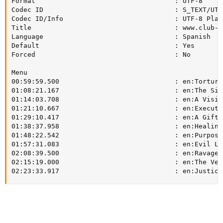
Format                                   : UTF-8

Codec ID                                 : S_TEXT/UTF8
Codec ID/Info                            : UTF-8 Plain
Title                                    : www.club-hd
Language                                 : Spanish

Default                                  : Yes

Forced                                   : No

Menu

00:59:59.500                             : en:Torture

01:08:21.167                             : en:The Sick
01:14:03.708                             : en:A Vision
01:21:10.667                             : en:Executio
01:29:10.417                             : en:A Gift o
01:38:37.958                             : en:Healing

01:48:22.542                             : en:Purpose

01:57:31.083                             : en:Evil Lur
02:08:39.500                             : en:Ravaged

02:15:19.000                             : en:The Veng
02:23:33.917                             : en:Justice