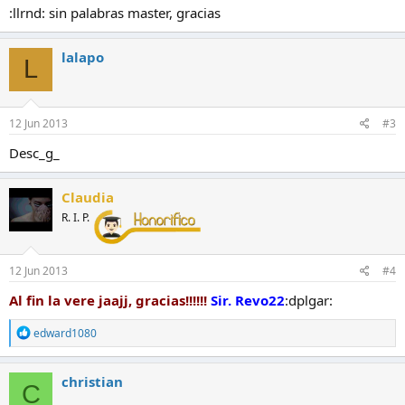
:
:llrnd: sin palabras master, gracias
lalapo
L
12 Jun 2013
#3
Desc_g_
Claudia
R. I. P.
12 Jun 2013
#4
Al fin la vere jaajj, gracias!!!!!!
Sir. Revo22
:dplgar:
R
edward1080
e
a
c
christian
C
c
i