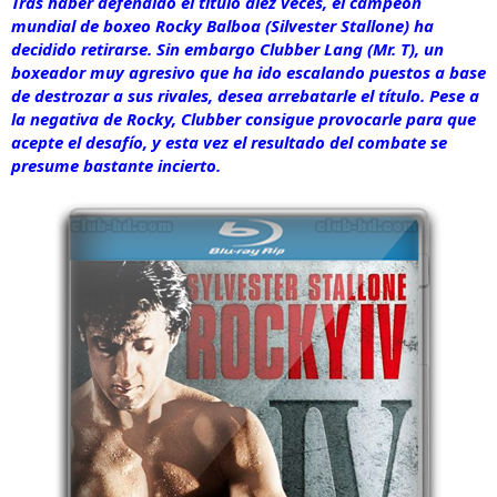
Tras haber defendido el título diez veces, el campeón
mundial de boxeo Rocky Balboa (Silvester Stallone) ha
decidido retirarse. Sin embargo Clubber Lang (Mr. T), un
boxeador muy agresivo que ha ido escalando puestos a base
de destrozar a sus rivales, desea arrebatarle el título. Pese a
la negativa de Rocky, Clubber consigue provocarle para que
acepte el desafío, y esta vez el resultado del combate se
presume bastante incierto.