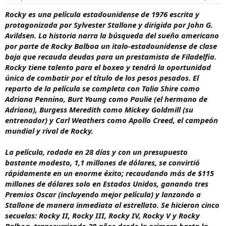
t
n
Rocky es una película estadounidense de 1976 escrita y
e
i
protagonizada por Sylvester Stallone y dirigida por John G.
m
c
Avildsen. La historia narra la búsqueda del sueño americano
a
i
o
por parte de Rocky Balboa un italo-estadounidense de clase
baja que recauda deudas para un prestamista de Filadelfia.
Rocky tiene talento para el boxeo y tendrá la oportunidad
única de combatir por el título de los pesos pesados. El
reparto de la película se completa con Talia Shire como
Adriana Pennino, Burt Young como Paulie (el hermano de
Adriana), Burgess Meredith como Mickey Goldmill (su
entrenador) y Carl Weathers como Apollo Creed, el campeón
mundial y rival de Rocky.
La película, rodada en 28 días y con un presupuesto
bastante modesto, 1,1 millones de dólares, se convirtió
rápidamente en un enorme éxito; recaudando más de $115
millones de dólares solo en Estados Unidos, ganando tres
Premios Oscar (incluyendo mejor película) y lanzando a
Stallone de manera inmediata al estrellato. Se hicieron cinco
secuelas: Rocky II, Rocky III, Rocky IV, Rocky V y Rocky