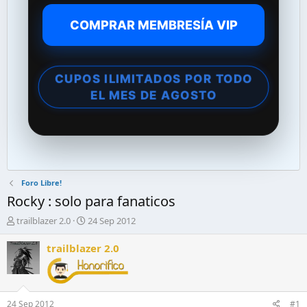
COMPRAR MEMBRESÍA VIP
CUPOS ILIMITADOS POR TODO
EL MES DE AGOSTO
Foro Libre!
Rocky : solo para fanaticos
A
F
trailblazer 2.0
24 Sep 2012
u
e
t
c
trailblazer 2.0
o
h
r
a
d
d
e
e
24 Sep 2012
#1
l
i