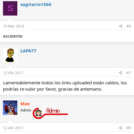
sagitario1566
S
10 Mar 2016
#6
excelente
LAPA77
12 Abr 2017
#7
Lamentablemente todos los links uploaded están caídos, los
podrías re-subir por favor, gracias de antemano.
Max
Admin
12 Abr 2017
#8