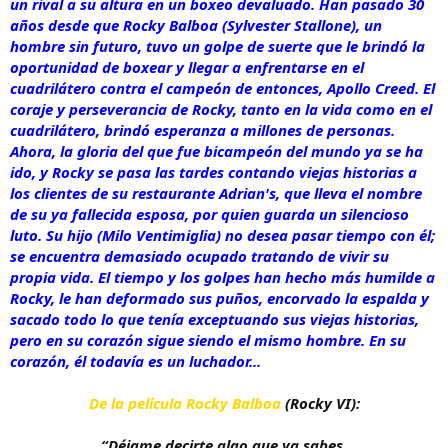
un rival a su altura en un boxeo devaluado. Han pasado 30
años desde que Rocky Balboa (Sylvester Stallone), un
hombre sin futuro, tuvo un golpe de suerte que le brindó la
oportunidad de boxear y llegar a enfrentarse en el
cuadrilátero contra el campeón de entonces, Apollo Creed. El
coraje y perseverancia de Rocky, tanto en la vida como en el
cuadrilátero, brindó esperanza a millones de personas.
Ahora, la gloria del que fue bicampeón del mundo ya se ha
ido, y Rocky se pasa las tardes contando viejas historias a
los clientes de su restaurante Adrian's, que lleva el nombre
de su ya fallecida esposa, por quien guarda un silencioso
luto. Su hijo (Milo Ventimiglia) no desea pasar tiempo con él;
se encuentra demasiado ocupado tratando de vivir su
propia vida. El tiempo y los golpes han hecho más humilde a
Rocky, le han deformado sus puños, encorvado la espalda y
sacado todo lo que tenía exceptuando sus viejas historias,
pero en su corazón sigue siendo el mismo hombre. En su
corazón, él todavía es un luchador...
De la película Rocky Balboa
(Rocky VI):
“Déjame decirte algo que ya sabes.