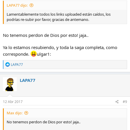
LAPA77 dijo:
Lamentablemente todos los links uploaded están caídos, los
podrías re-subir por favor, gracias de antemano.
No tenemos perdon de Dios por esto! jaja..
Ya lo estamos resubiendo, y toda la saga completa, como
corresponde.
ulgar1:
R
LAPA77
e
a
c
LAPA77
c
i
o
n
e
12 Abr 2017
#9
s
:
Max dijo:
No tenemos perdon de Dios por esto! jaja..