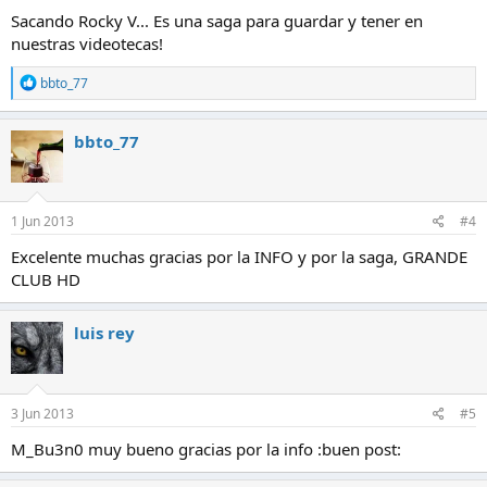
s
:
Sacando Rocky V... Es una saga para guardar y tener en
nuestras videotecas!
R
bbto_77
e
a
c
bbto_77
c
i
o
n
e
1 Jun 2013
#4
s
:
Excelente muchas gracias por la INFO y por la saga, GRANDE
CLUB HD
luis rey
3 Jun 2013
#5
M_Bu3n0 muy bueno gracias por la info :buen post: