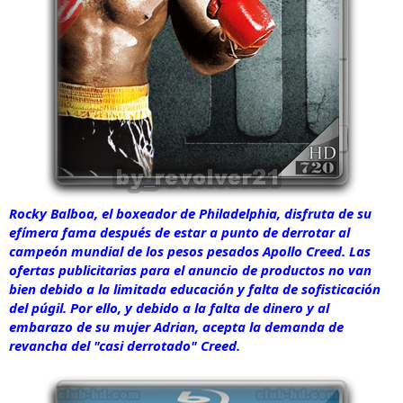
Rocky Balboa, el boxeador de Philadelphia, disfruta de su
efímera fama después de estar a punto de derrotar al
campeón mundial de los pesos pesados Apollo Creed. Las
ofertas publicitarias para el anuncio de productos no van
bien debido a la limitada educación y falta de sofisticación
del púgil. Por ello, y debido a la falta de dinero y al
embarazo de su mujer Adrian, acepta la demanda de
revancha del "casi derrotado" Creed.