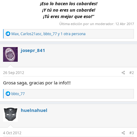
¡Eso lo hacen los cobardes!
¡Y tú no eres un cobarde!
¡Tú eres mejor que eso!”​
Última edición por un moderador:
12 Abr 2017
R
Max
,
Carlos21asc
,
bbto_77
y 1 otra persona
e
a
c
josepr_841
c
i
o
n
e
26 Sep 2012
#2
s
:
Grosa saga, gracias por la info!!!
R
bbto_77
e
a
c
huelnahuel
c
i
o
n
e
4 Oct 2012
#3