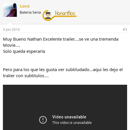
c
Loco
c
Bateria Seria
i
o
n
e
3 Jun 2014
#3
s
:
Muy Bueno Nathan Excelente trailer....se ve una tremenda
Movie....
Solo queda esperarla
Pero para los que les gusta ver subtiludado...aqui les dejo el
tralier con subtitulos....