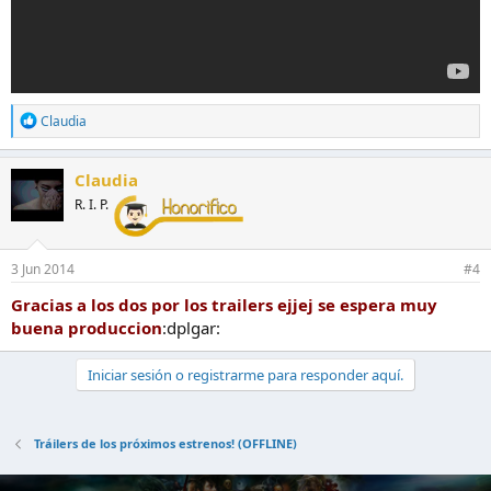
R
Claudia
e
a
c
Claudia
c
R. I. P.
i
o
n
e
3 Jun 2014
#4
s
:
Gracias a los dos por los trailers ejjej se espera muy
buena produccion
:dplgar:
Iniciar sesión o registrarme para responder aquí.
Tráilers de los próximos estrenos! (OFFLINE)