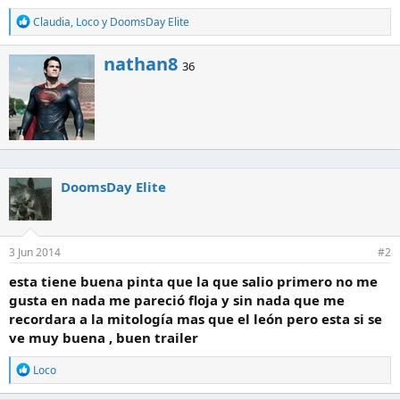
R
Claudia
,
Loco
y
DoomsDay Elite
e
a
E
nathan8
c
36
s
c
c
i
o
r
n
i
e
t
s
o
:
p
DoomsDay Elite
o
r
3 Jun 2014
#2
esta tiene buena pinta que la que salio primero no me
gusta en nada me pareció floja y sin nada que me
recordara a la mitología mas que el león pero esta si se
ve muy buena , buen trailer
R
Loco
e
a