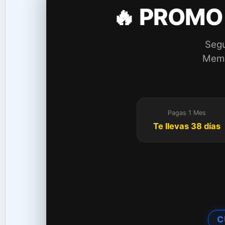
🔥 PROMO
Segu
Membr
Pagas 1 Mes
Te llevas 38 días
C