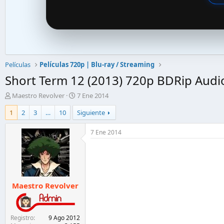
Películas
Películas 720p | Blu-ray / Streaming
Short Term 12 (2013) 720p BDRip Audio
A
F
Maestro Revolver
7 Ene 2014
u
e
1
2
3
…
10
Siguiente
t
c
o
h
r
a
7 Ene 2014
d
d
e
e
l
i
t
n
e
i
Maestro Revolver
m
c
a
i
o
Registro
9 Ago 2012