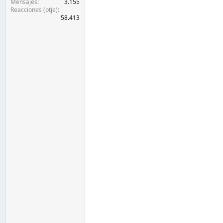
Mensajes
3.155
Reacciones (ptje)
58.413