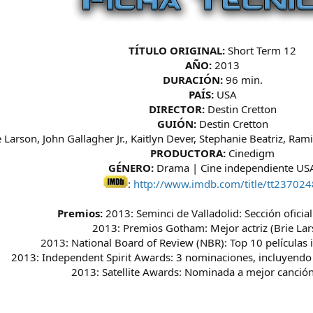
TÍTULO ORIGINAL:
Short Term 12
AÑO:
2013
DURACIÓN:
96 min.
PAÍS:
USA
DIRECTOR:
Destin Cretton
GUIÓN:
Destin Cretton
 Larson, John Gallagher Jr., Kaitlyn Dever, Stephanie Beatriz, Ra
PRODUCTORA:
Cinedigm
GÉNERO:
Drama | Cine independiente US
:
http://www.imdb.com/title/tt237024
Premios:
2013: Seminci de Valladolid: Sección oficia
2013: Premios Gotham: Mejor actriz (Brie Lar
2013: National Board of Review (NBR): Top 10 películas
2013: Independent Spirit Awards: 3 nominaciones, incluyendo 
2013: Satellite Awards: Nominada a mejor canción