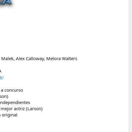
mi Malek, Alex Calloway, Melora Walters
A
8/
l a concurso
son)
 independientes
mejor actriz (Larson)
 original