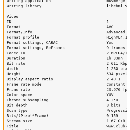
Writing application                      : mkvmerge v
Writing library                          : libebml v1
Video

ID                                       : 1

Format                                   : AVC

Format/Info                              : Advanced V
Format profile                           : 
High@L4.1
Format settings, CABAC                   : Yes

Format settings, ReFrames                : 9 frames

Codec ID                                 : V_MPEG4/ISO
Duration                                 : 1h 33mn

Bit rate                                 : 2 611 Kbps

Width                                    : 1 280 pixel
Height                                   : 534 pixels

Display aspect ratio                     : 2.40:1

Frame rate mode                          : Constant

Frame rate                               : 23.976 fps

Color space                              : YUV

Chroma subsampling                       : 4:2:0

Bit depth                                : 8 bits

Scan type                                : Progressive
Bits/(Pixel*Frame)                       : 0.159

Stream size                              : 1.67 GiB (8
Title                                    : www.club-hd