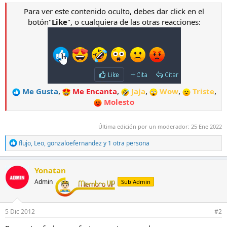
Para ver este contenido oculto, debes dar click en el
botón"
Like
", o cualquiera de las otras reacciones:
Me Gusta
,
Me Encanta
,
Jaja
,
Wow
,
Triste
,
Molesto
Última edición por un moderador:
25 Ene 2022
R
flujo
,
Leo
,
gonzaloefernandez
y 1 otra persona
e
a
c
Yonatan
c
Admin
Sub Admin
i
o
n
e
5 Dic 2012
#2
s
: