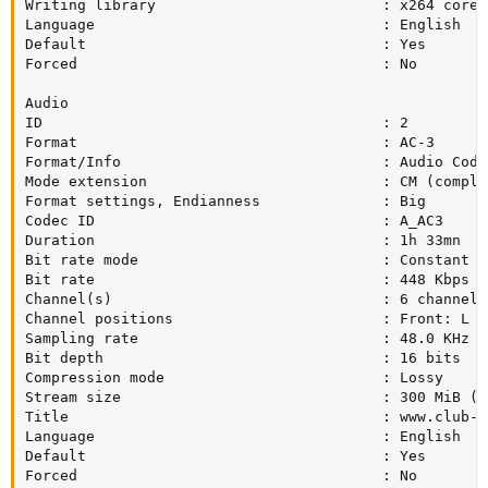
Writing library                          : x264 core 
Language                                 : English

Default                                  : Yes

Forced                                   : No

Audio

ID                                       : 2

Format                                   : AC-3

Format/Info                              : Audio Codin
Mode extension                           : CM (comple
Format settings, Endianness              : Big

Codec ID                                 : A_AC3

Duration                                 : 1h 33mn

Bit rate mode                            : Constant

Bit rate                                 : 448 Kbps

Channel(s)                               : 6 channels

Channel positions                        : Front: L C
Sampling rate                            : 48.0 KHz

Bit depth                                : 16 bits

Compression mode                         : Lossy

Stream size                              : 300 MiB (15
Title                                    : www.club-hd
Language                                 : English

Default                                  : Yes

Forced                                   : No
