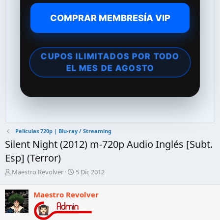
COMPRAR MEMBRESÍA VIP
CUPOS ILIMITADOS POR TODO
EL MES DE AGOSTO
Películas 720p | Blu-ray / Streaming
Silent Night (2012) m-720p Audio Inglés [Subt.
Esp] (Terror)
A
F
Maestro Revolver
5 Dic 2012
u
e
t
c
Maestro Revolver
o
h
r
a
d
d