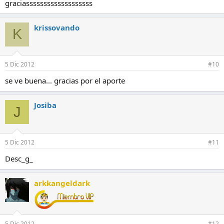
:
graciasssssssssssssssssss
krissovando
K
5 Dic 2012
#10
se ve buena... gracias por el aporte
Josiba
J
5 Dic 2012
#11
Desc_g_
arkkangeldark
5 Dic 2012
#12