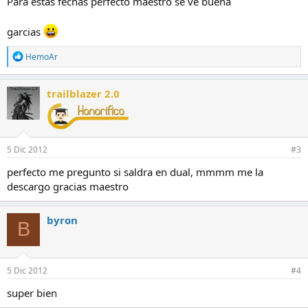
Para estas fechas perfecto maestro se ve buena
garcias
R
HemoAr
e
a
c
trailblazer 2.0
c
i
o
n
e
5 Dic 2012
#3
s
:
perfecto me pregunto si saldra en dual, mmmm me la
descargo gracias maestro
byron
B
5 Dic 2012
#4
super bien