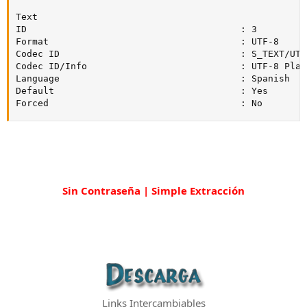
Text

ID                                       : 3

Format                                   : UTF-8

Codec ID                                 : S_TEXT/UTF8
Codec ID/Info                            : UTF-8 Plain
Language                                 : Spanish

Default                                  : Yes

Forced                                   : No
Sin Contraseña | Simple Extracción
Links Intercambiables