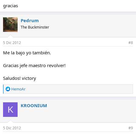
gracias
Pedrum
The Buckminster
5 Dic 2012
#8
Me la bajo yo también.
Gracias jefe maestro revolver!
Saludos! victory
R
HemoAr
e
a
c
KROONIUM
K
c
i
o
n
e
5 Dic 2012
#9
s