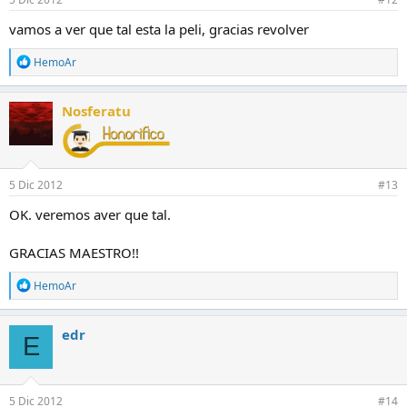
vamos a ver que tal esta la peli, gracias revolver
R
HemoAr
e
a
c
Nosferatu
c
i
o
n
e
5 Dic 2012
#13
s
:
OK. veremos aver que tal.
GRACIAS MAESTRO!!
R
HemoAr
e
a
c
edr
E
c
i
o
n
e
5 Dic 2012
#14