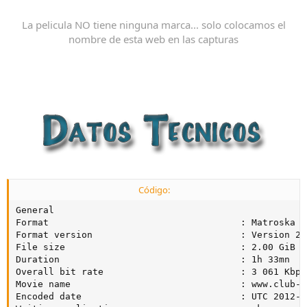
La pelicula NO tiene ninguna marca... solo colocamos el
nombre de esta web en las capturas
Código:
General

Format                                   : Matroska

Format version                           : Version 2

File size                                : 2.00 GiB

Duration                                 : 1h 33mn

Overall bit rate                         : 3 061 Kbps

Movie name                               : www.club-hd
Encoded date                             : UTC 2012-1