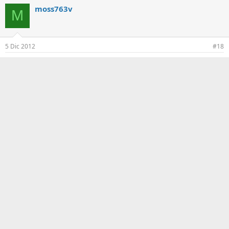
moss763v
M
5 Dic 2012
#18
excelente para ver otras peliculas en esta navidad siempre
uno ve las mismas mi pobre angelito 1 2 3
RATMachine
R
5 Dic 2012
#19
descargando
segoss
5 Dic 2012
#20