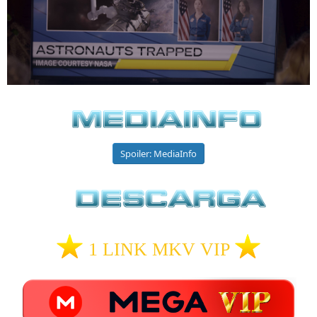
Spoiler:
MediaInfo
1 LINK MKV VIP