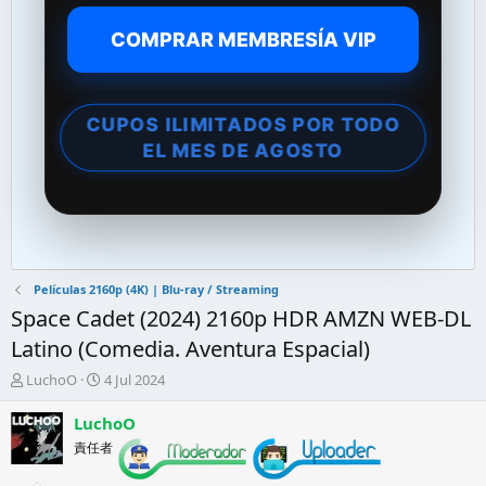
COMPRAR MEMBRESÍA VIP
CUPOS ILIMITADOS POR TODO
EL MES DE AGOSTO
Películas 2160p (4K) | Blu-ray / Streaming
Space Cadet (2024) 2160p HDR AMZN WEB-DL
Latino (Comedia. Aventura Espacial)
A
F
LuchoO
4 Jul 2024
u
e
t
c
LuchoO
o
h
責任者
r
a
d
d