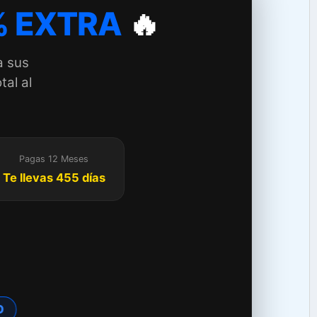
 EXTRA
🔥
a sus
tal al
Pagas 12 Meses
Te llevas 455 días
O