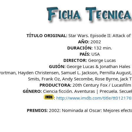
TÍTULO ORIGINAL:
Star Wars. Episode II: Attack of
AÑO:
2002
DURACIÓN:
132 min.
PAÍS:
USA
DIRECTOR:
George Lucas
GUIÓN:
George Lucas & Jonathan Hales
ortman, Hayden Christensen, Samuel L. Jackson, Pernilla August
Smits, Frank Oz, Andy Secombe, Rose Byrne, Jack
PRODUCTORA:
20th Century Fox / Lucasfilm 
GÉNERO:
Ciencia ficción. Aventuras | Precuela. Secue
:
http://www.imdb.com/title/tt012176
PREMIOS:
2002: Nominada al Oscar: Mejores efecto