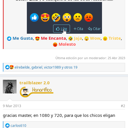
Me Gusta
,
Me Encanta
,
Jaja
,
Wow
,
Triste
,
Molesto
Última edición por un moderador:
25 Abr 2023
R
elrebelde
,
gxbriel
,
victor1989
y otros 19
e
a
c
trailblazer 2.0
c
i
o
n
e
9 Mar 2013
#2
s
:
gracias master, en 1080 y 720, para que los chicos eligan
R
carlos610