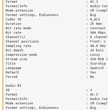
Format                                   : AC-3

Format/Info                              : Audio Codin
Mode extension                           : CM (comple
Format settings, Endianness              : Big

Codec ID                                 : A_AC3

Duration                                 : 2h 9mn

Bit rate mode                            : Constant

Bit rate                                 : 384 Kbps

Channel(s)                               : 6 channels

Channel positions                        : Front: L C
Sampling rate                            : 48.0 KHz

Bit depth                                : 16 bits

Compression mode                         : Lossy

Stream size                              : 356 MiB (2%
Title                                    : Starship T
Language                                 : Spanish

Default                                  : Yes

Forced                                   : No

Audio #2

ID                                       : 3

Format                                   : AC-3

Format/Info                              : Audio Codin
Mode extension                           : CM (comple
Format settings, Endianness              : Big
