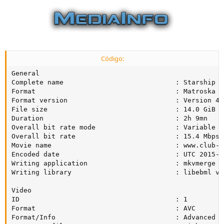
Código:
General

Complete name                            : Starship T
Format                                   : Matroska

Format version                           : Version 4 
File size                                : 14.0 GiB

Duration                                 : 2h 9mn

Overall bit rate mode                    : Variable

Overall bit rate                         : 15.4 Mbps

Movie name                               : www.club-h
Encoded date                             : UTC 2015-0
Writing application                      : mkvmerge v
Writing library                          : libebml v1
Video

ID                                       : 1

Format                                   : AVC

Format/Info                              : Advanced V