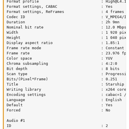
Format profile                           : 
High@L4.1
Format settings, CABAC                   : Yes

Format settings, ReFrames                : 4 frames

Codec ID                                 : V_MPEG4/ISO
Duration                                 : 2h 9mn

Nominal bit rate                         : 12.0 Mbps

Width                                    : 1 920 pixel
Height                                   : 1 040 pixel
Display aspect ratio                     : 1.85:1

Frame rate mode                          : Constant

Frame rate                               : 23.976 fps

Color space                              : YUV

Chroma subsampling                       : 4:2:0

Bit depth                                : 8 bits

Scan type                                : Progressive
Bits/(Pixel*Frame)                       : 0.251

Title                                    : Starship T
Writing library                          : x264 core 
Encoding settings                        : cabac=1 / 
Language                                 : English

Default                                  : Yes

Forced                                   : No

Audio #1

ID                                       : 2
