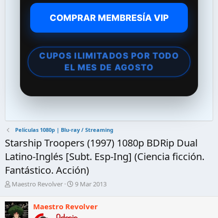
COMPRAR MEMBRESÍA VIP
CUPOS ILIMITADOS POR TODO
EL MES DE AGOSTO
Películas 1080p | Blu-ray / Streaming
Starship Troopers (1997) 1080p BDRip Dual
Latino-Inglés [Subt. Esp-Ing] (Ciencia ficción.
Fantástico. Acción)
A
F
Maestro Revolver
9 Mar 2013
u
e
t
c
Maestro Revolver
o
h