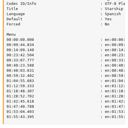
Codec ID/Info                            : UTF-8 Plain
Title                                    : Starship T
Language                                 : Spanish

Default                                  : Yes

Forced                                   : No

Menu

00:00:00.000                             : en:00:00:00
00:09:44.834                             : en:00:09:44
00:14:09.140                             : en:00:14:09
00:23:42.504                             : en:00:23:42
00:33:07.777                             : en:00:33:07
00:40:23.588                             : en:00:40:23
00:48:03.631                             : en:00:48:03
00:59:32.402                             : en:00:59:32
01:04:55.683                             : en:01:04:55
01:12:59.333                             : en:01:12:59
01:18:48.307                             : en:01:18:48
01:28:52.702                             : en:01:28:52
01:42:45.618                             : en:01:42:45
01:47:40.788                             : en:01:47:40
01:53:04.403                             : en:01:53:04
01:55:43.395                             : en:01:55:4