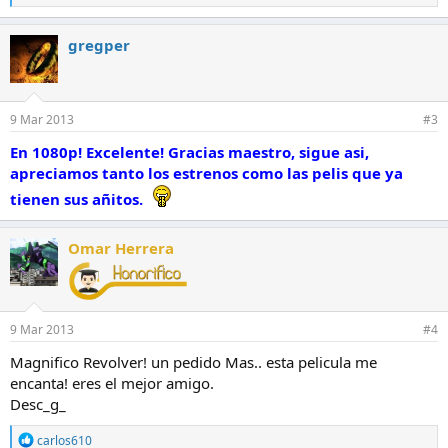
e
a
c
gregper
c
i
o
n
e
9 Mar 2013
#3
s
:
En 1080p! Excelente! Gracias maestro, sigue asi,
apreciamos tanto los estrenos como las pelis que ya
tienen sus añitos.
Omar Herrera
9 Mar 2013
#4
Magnifico Revolver! un pedido Mas.. esta pelicula me
encanta! eres el mejor amigo.
Desc_g_
R
carlos610