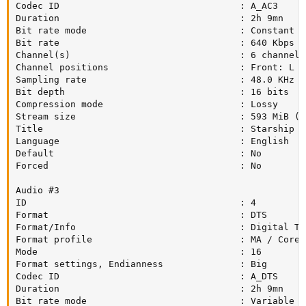
Codec ID                                 : A_AC3

Duration                                 : 2h 9mn

Bit rate mode                            : Constant

Bit rate                                 : 640 Kbps

Channel(s)                               : 6 channels

Channel positions                        : Front: L C
Sampling rate                            : 48.0 KHz

Bit depth                                : 16 bits

Compression mode                         : Lossy

Stream size                              : 593 MiB (4%
Title                                    : Starship T
Language                                 : English

Default                                  : No

Forced                                   : No

Audio #3

ID                                       : 4

Format                                   : DTS

Format/Info                              : Digital Th
Format profile                           : MA / Core

Mode                                     : 16

Format settings, Endianness              : Big

Codec ID                                 : A_DTS

Duration                                 : 2h 9mn

Bit rate mode                            : Variable
