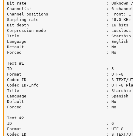
Bit rate                                 : Unknown / 
Channel(s)                               : 6 channels

Channel positions                        : Front: L C
Sampling rate                            : 48.0 KHz

Bit depth                                : 16 bits

Compression mode                         : Lossless / 
Title                                    : Starship T
Language                                 : English

Default                                  : No

Forced                                   : No

Text #1

ID                                       : 5

Format                                   : UTF-8

Codec ID                                 : S_TEXT/UTF8
Codec ID/Info                            : UTF-8 Plain
Title                                    : Starship T
Language                                 : Spanish

Default                                  : No

Forced                                   : No

Text #2

ID                                       : 6

Format                                   : UTF-8

Codec ID                                 : S_TEXT/UTF8