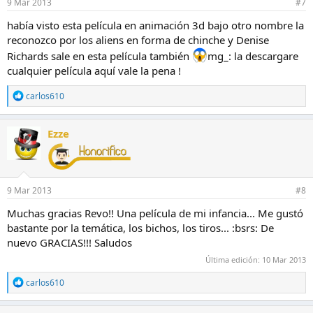
9 Mar 2013
#7
había visto esta película en animación 3d bajo otro nombre la
reconozco por los aliens en forma de chinche y Denise
Richards sale en esta película también
mg_: la descargare
cualquier película aquí vale la pena !
R
carlos610
e
a
c
Ezze
c
i
o
n
e
9 Mar 2013
#8
s
:
Muchas gracias Revo!! Una película de mi infancia... Me gustó
bastante por la temática, los bichos, los tiros... :bsrs: De
nuevo GRACIAS!!! Saludos
Última edición:
10 Mar 2013
R
carlos610
e
a