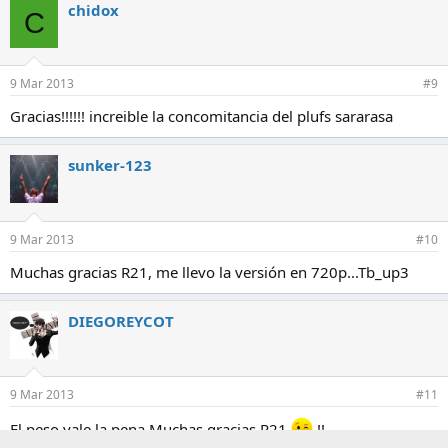
c
chidox
C
c
i
o
n
e
9 Mar 2013
#9
s
:
Gracias!!!!!! increible la concomitancia del plufs sararasa
sunker-123
9 Mar 2013
#10
Muchas gracias R21, me llevo la versión en 720p...Tb_up3
DIEGOREYCOT
9 Mar 2013
#11
El peso vale la pena Muchas gracias R21
!!