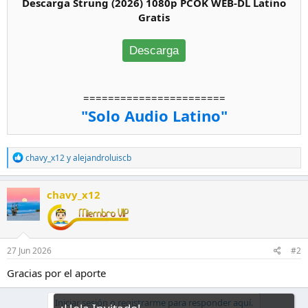
Descarga Strung (2026) 1080p PCOK WEB-DL Latino
Gratis
Descarga
=======================
"Solo Audio Latino"
R
chavy_x12
y
alejandroluiscb
e
a
c
chavy_x12
c
i
o
n
e
27 Jun 2026
#2
s
:
Gracias por el aporte
Iniciar sesión o registrarme para responder aquí.