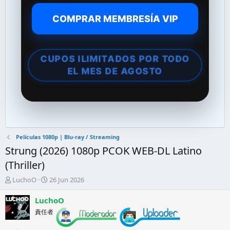
COMPRAR MEMBRESÍA VIP
CUPOS ILIMITADOS POR TODO
EL MES DE AGOSTO
Películas 1080p | Blu-ray / Streaming
Strung (2026) 1080p PCOK WEB-DL Latino
(Thriller)
A
F
LuchoO
26 Jun 2026
u
e
t
c
LuchoO
o
h
責任者
r
a
d
d