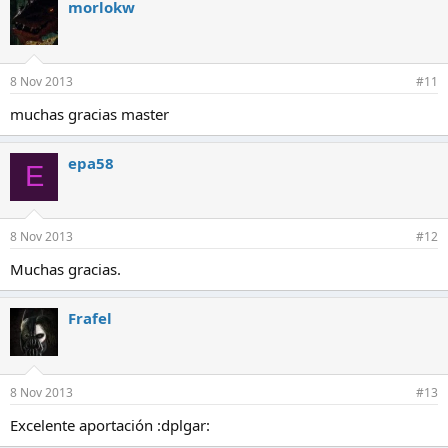
morlokw
8 Nov 2013
#11
muchas gracias master
epa58
E
8 Nov 2013
#12
Muchas gracias.
Frafel
8 Nov 2013
#13
Excelente aportación :dplgar: