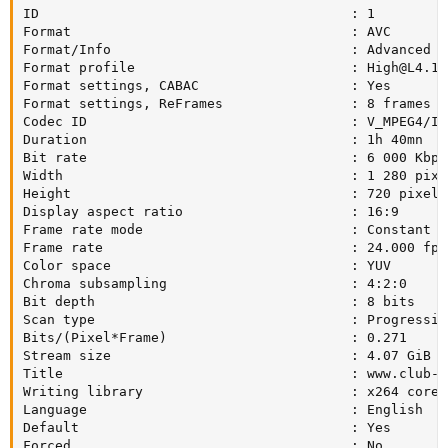
ID                                       : 1

Format                                   : AVC

Format/Info                              : Advanced V
Format profile                           : 
High@L4.1
Format settings, CABAC                   : Yes

Format settings, ReFrames                : 8 frames

Codec ID                                 : V_MPEG4/ISO
Duration                                 : 1h 40mn

Bit rate                                 : 6 000 Kbps

Width                                    : 1 280 pixel
Height                                   : 720 pixels

Display aspect ratio                     : 16:9

Frame rate mode                          : Constant

Frame rate                               : 24.000 fps

Color space                              : YUV

Chroma subsampling                       : 4:2:0

Bit depth                                : 8 bits

Scan type                                : Progressive
Bits/(Pixel*Frame)                       : 0.271

Stream size                              : 4.07 GiB (7
Title                                    : www.club-hd
Writing library                          : x264 core 1
Language                                 : English

Default                                  : Yes

Forced                                   : No
