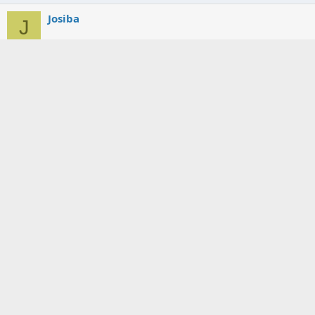
Josiba
J
8 Nov 2013
#14
Desc_g_
lordw21
8 Nov 2013
#15
Desc_g_
LAPICADERA
8 Nov 2013
#16
gracias