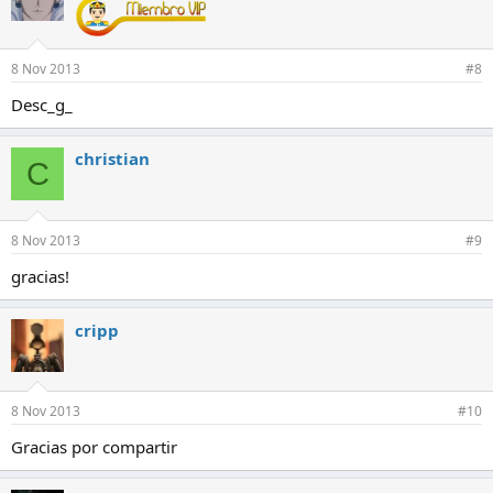
8 Nov 2013
#8
Desc_g_
christian
C
8 Nov 2013
#9
gracias!
cripp
8 Nov 2013
#10
Gracias por compartir