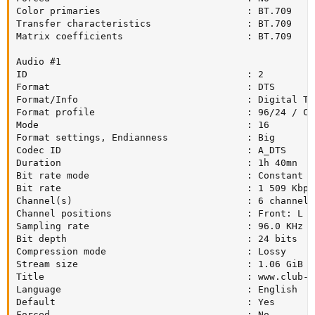
Color primaries                          : BT.709

Transfer characteristics                 : BT.709

Matrix coefficients                      : BT.709

Audio #1

ID                                       : 2

Format                                   : DTS

Format/Info                              : Digital Th
Format profile                           : 96/24 / Cor
Mode                                     : 16

Format settings, Endianness              : Big

Codec ID                                 : A_DTS

Duration                                 : 1h 40mn

Bit rate mode                            : Constant

Bit rate                                 : 1 509 Kbps

Channel(s)                               : 6 channels

Channel positions                        : Front: L C
Sampling rate                            : 96.0 KHz /
Bit depth                                : 24 bits

Compression mode                         : Lossy

Stream size                              : 1.06 GiB (1
Title                                    : www.club-h
Language                                 : English

Default                                  : Yes

Forced                                   : No
