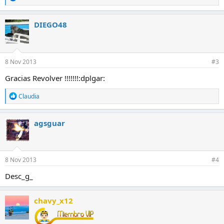
e
a
c
DIEGO48
c
i
o
n
e
8 Nov 2013
#3
s
:
Gracias Revolver !!!!!!!:dplgar:
R
Claudia
e
a
c
agsguar
c
i
o
n
e
8 Nov 2013
#4
s
:
Desc_g_
chavy_x12