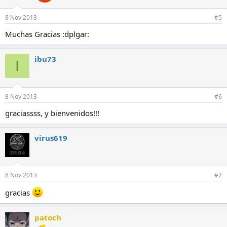
8 Nov 2013
#5
Muchas Gracias :dplgar:
ibu73
I
8 Nov 2013
#6
graciassss, y bienvenidos!!!
virus619
8 Nov 2013
#7
gracias
patoch