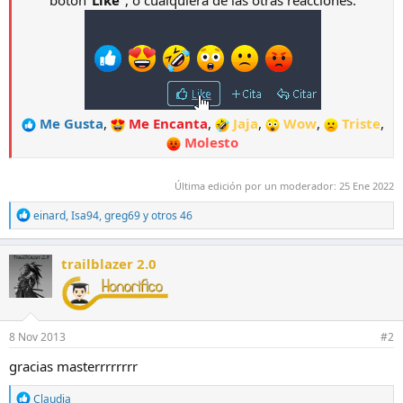
botón"
Like
", o cualquiera de las otras reacciones:
Me Gusta
,
Me Encanta
,
Jaja
,
Wow
,
Triste
,
Molesto
Última edición por un moderador:
25 Ene 2022
R
einard
,
Isa94
,
greg69
y otros 46
e
a
c
trailblazer 2.0
c
i
o
n
e
8 Nov 2013
#2
s
:
gracias masterrrrrrrr
R
Claudia