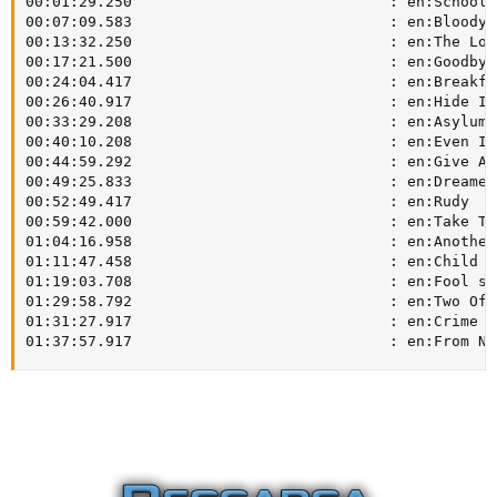
00:01:29.250                             : en:School

00:07:09.583                             : en:Bloody 
00:13:32.250                             : en:The Log
00:17:21.500                             : en:Goodbye
00:24:04.417                             : en:Breakfa
00:26:40.917                             : en:Hide In
00:33:29.208                             : en:Asylum

00:40:10.208                             : en:Even In
00:44:59.292                             : en:Give A 
00:49:25.833                             : en:Dreamer

00:52:49.417                             : en:Rudy

00:59:42.000                             : en:Take Th
01:04:16.958                             : en:Another
01:11:47.458                             : en:Child O
01:19:03.708                             : en:Fool s 
01:29:58.792                             : en:Two Of U
01:31:27.917                             : en:Crime O
01:37:57.917                             : en:From No