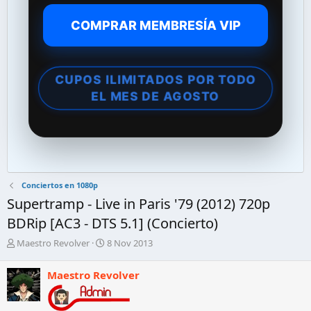
COMPRAR MEMBRESÍA VIP
CUPOS ILIMITADOS POR TODO
EL MES DE AGOSTO
Conciertos en 1080p
Supertramp - Live in Paris '79 (2012) 720p
BDRip [AC3 - DTS 5.1] (Concierto)
A
F
Maestro Revolver
8 Nov 2013
u
e
t
c
Maestro Revolver
o
h
r
a
d
d