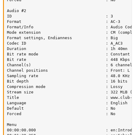
Audio #2

ID                                       : 3

Format                                   : AC-3

Format/Info                              : Audio Codin
Mode extension                           : CM (comple
Format settings, Endianness              : Big

Codec ID                                 : A_AC3

Duration                                 : 1h 40mn

Bit rate mode                            : Constant

Bit rate                                 : 448 Kbps

Channel(s)                               : 6 channels

Channel positions                        : Front: L C
Sampling rate                            : 48.0 KHz

Bit depth                                : 16 bits

Compression mode                         : Lossy

Stream size                              : 322 MiB (6%
Title                                    : www.club-h
Language                                 : English

Default                                  : No

Forced                                   : No

Menu

00:00:00.000                             : en:Introduc