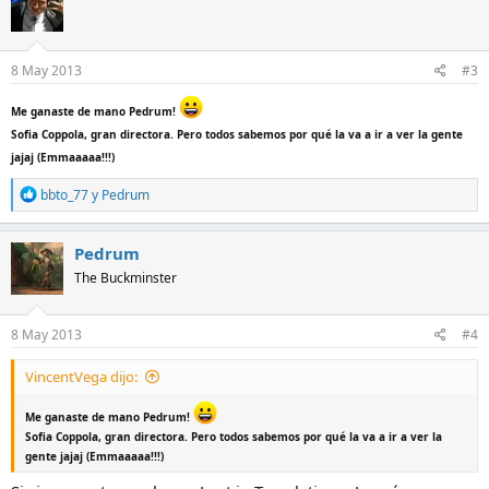
i
o
n
e
8 May 2013
#3
s
:
Me ganaste de mano Pedrum!
Sofia Coppola, gran directora. Pero todos sabemos por qué la va a ir a ver la gente
jajaj (Emmaaaaa!!!)
R
bbto_77
y
Pedrum
e
a
c
Pedrum
c
The Buckminster
i
o
n
e
8 May 2013
#4
s
:
VincentVega dijo:
Me ganaste de mano Pedrum!
Sofia Coppola, gran directora. Pero todos sabemos por qué la va a ir a ver la
gente jajaj (Emmaaaaa!!!)