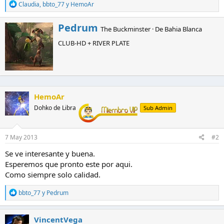
R
Claudia
,
bbto_77
y
HemoAr
e
a
E
Pedrum
c
The Buckminster
·
De
Bahia Blanca
s
c
CLUB-HD + RIVER PLATE
c
i
o
r
n
i
e
t
s
o
:
p
HemoAr
o
r
Dohko de Libra
Sub Admin
7 May 2013
#2
Se ve interesante y buena.
Esperemos que pronto este por aqui.
Como siempre solo calidad.
R
bbto_77
y
Pedrum
e
a
c
VincentVega
c