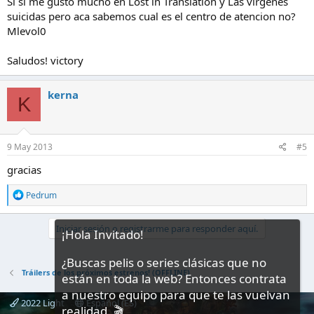
Si si me gusto mucho en Lost in Translation y Las vírgenes
suicidas pero aca sabemos cual es el centro de atencion no?
Mlevol0
Saludos! victory
kerna
K
9 May 2013
#5
gracias
R
Pedrum
e
a
c
Iniciar sesión o registrarme para responder aquí.
¡Hola Invitado!
c
i
¿Buscas pelis o series clásicas que no
o
n
Tráilers de los próximos estrenos! (OFFLINE)
están en toda la web? Entonces contrata
e
a nuestro equipo para que te las vuelvan
s
2022 Light
Español (ES)
:
realidad. 🎬