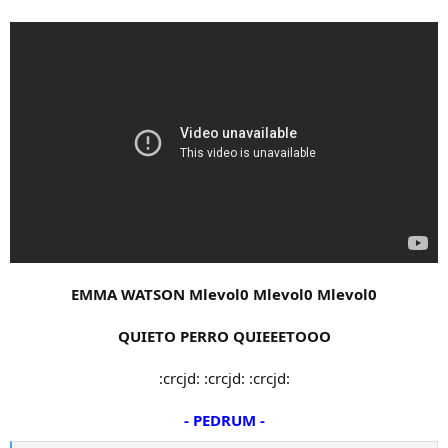
t
n
e
i
m
c
a
i
o
EMMA WATSON Mlevol0 Mlevol0 Mlevol0
QUIETO PERRO QUIEEETOOO
:crcjd: :crcjd: :crcjd:
- PEDRUM -