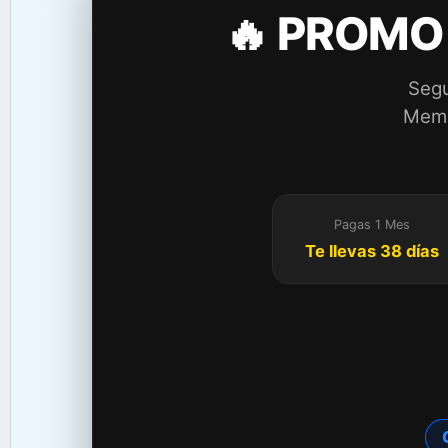
🔥 PROMO
Segu
Membr
Pagas 1 Mes
Te llevas 38 días
C