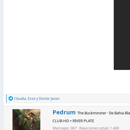
R
Claudia
,
Ezze
y
Doctor Jason
e
a
E
Pedrum
c
The Buckminster
·
De
Bahia Bl
s
c
CLUB-HD + RIVER PLATE
c
i
o
r
Mensajes
967
Reacciones (ptje)
1.468