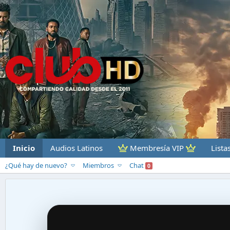
Inicio
Audios Latinos
Membresía VIP
Lista
¿Qué hay de nuevo?
Miembros
Chat
0