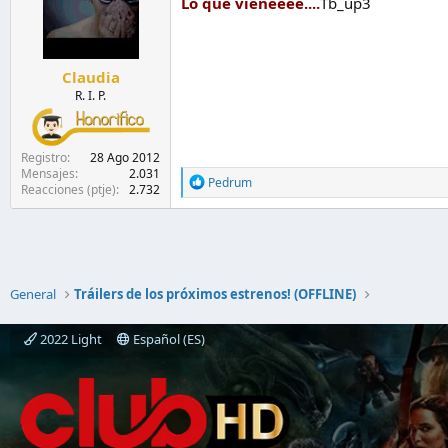
Lo que vieneeee....
Tb_up3
o
n
e
s
Claudia
:
R. I. P.
Registro
28 Ago 2012
Mensajes
2.031
R
Pedrum
Reacciones (ptje)
2.732
e
a
c
c
i
o
n
General
Tráilers de los próximos estrenos! (OFFLINE)
e
s
2022 Light
Español (ES)
: