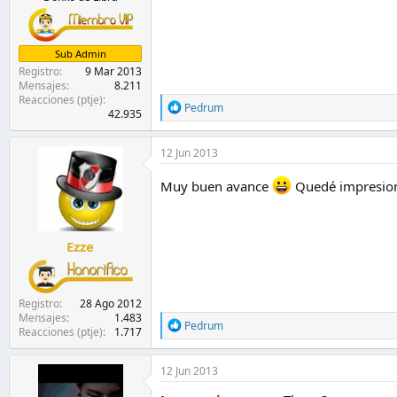
Sub Admin
Registro
9 Mar 2013
Mensajes
8.211
Reacciones (ptje)
R
Pedrum
42.935
e
a
c
12 Jun 2013
c
i
Muy buen avance
Quedé impresiona
o
n
e
s
Ezze
:
Registro
28 Ago 2012
Mensajes
1.483
R
Pedrum
Reacciones (ptje)
1.717
e
a
c
12 Jun 2013
c
i