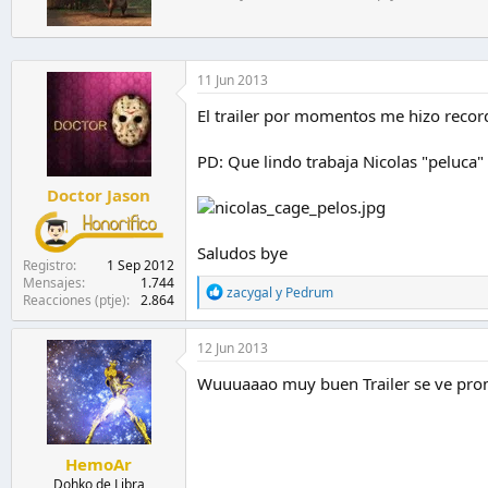
n
i
e
t
s
o
:
p
11 Jun 2013
o
r
El trailer por momentos me hizo record
PD: Que lindo trabaja Nicolas "peluca
Doctor Jason
Saludos bye
Registro
1 Sep 2012
Mensajes
1.744
R
zacygal
y
Pedrum
Reacciones (ptje)
2.864
e
a
c
12 Jun 2013
c
i
Wuuuaaao muy buen Trailer se ve prom
o
n
e
s
HemoAr
:
Dohko de Libra