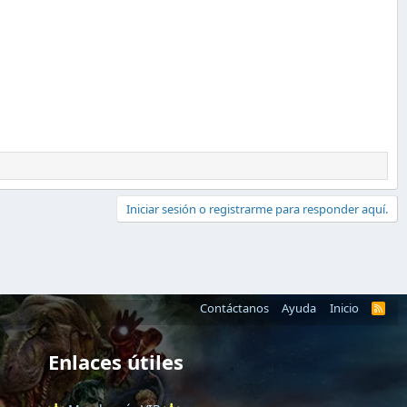
Iniciar sesión o registrarme para responder aquí.
Contáctanos
Ayuda
Inicio
R
S
S
Enlaces útiles