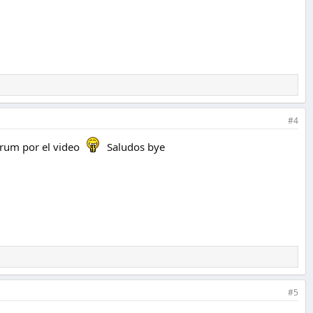
#4
drum por el video
Saludos bye
#5