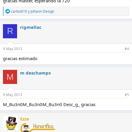
gracias master, esperando la 720
R
carlos610
y
Johann Design
e
a
c
rigmellac
R
c
i
o
n
e
9 May 2013
#4
s
:
gracias estimado
m deschamps
M
9 May 2013
#5
M_Bu3n0M_Bu3n0M_Bu3n0 Desc_g_ gracias
Ezze