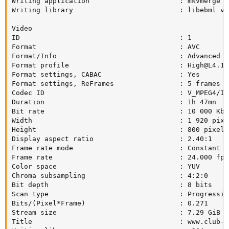
Writing application                      : mkvmerge v
Writing library                          : libebml v1
Video

ID                                       : 1

Format                                   : AVC

Format/Info                              : Advanced V
Format profile                           : 
High@L4.1
Format settings, CABAC                   : Yes

Format settings, ReFrames                : 5 frames

Codec ID                                 : V_MPEG4/ISO
Duration                                 : 1h 47mn

Bit rate                                 : 10 000 Kbps
Width                                    : 1 920 pixel
Height                                   : 800 pixels

Display aspect ratio                     : 2.40:1

Frame rate mode                          : Constant

Frame rate                               : 24.000 fps

Color space                              : YUV

Chroma subsampling                       : 4:2:0

Bit depth                                : 8 bits

Scan type                                : Progressive
Bits/(Pixel*Frame)                       : 0.271

Stream size                              : 7.29 GiB (7
Title                                    : www.club-hd