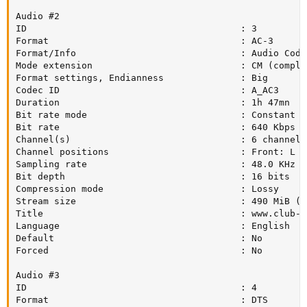
Audio #2

ID                                       : 3

Format                                   : AC-3

Format/Info                              : Audio Codin
Mode extension                           : CM (comple
Format settings, Endianness              : Big

Codec ID                                 : A_AC3

Duration                                 : 1h 47mn

Bit rate mode                            : Constant

Bit rate                                 : 640 Kbps

Channel(s)                               : 6 channels

Channel positions                        : Front: L C
Sampling rate                            : 48.0 KHz

Bit depth                                : 16 bits

Compression mode                         : Lossy

Stream size                              : 490 MiB (5%
Title                                    : www.club-h
Language                                 : English

Default                                  : No

Forced                                   : No

Audio #3

ID                                       : 4

Format                                   : DTS
