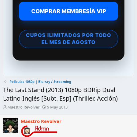
COMPRAR MEMBRESÍA VIP
CUPOS ILIMITADOS POR TODO
EL MES DE AGOSTO
Películas 1080p | Blu-ray / Streaming
The Last Stand (2013) 1080p BDRip Dual
Latino-Inglés [Subt. Esp] (Thriller. Acción)
A
F
Maestro Revolver
9 May 2013
u
e
t
c
Maestro Revolver
o
h
r
a
d
d