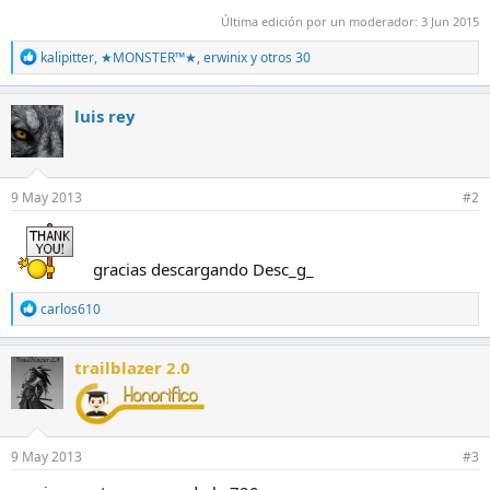
Última edición por un moderador:
3 Jun 2015
R
kalipitter
,
★MONSTER™★
,
erwinix
y otros 30
e
a
c
luis rey
c
i
o
n
e
9 May 2013
#2
s
:
gracias descargando Desc_g_
R
carlos610
e
a
c
trailblazer 2.0
c
i
o
n
e
9 May 2013
#3
s
: