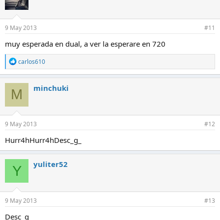
i
o
n
e
9 May 2013
#11
s
:
muy esperada en dual, a ver la esperare en 720
R
carlos610
e
a
c
minchuki
M
c
i
o
n
e
9 May 2013
#12
s
:
Hurr4hHurr4hDesc_g_
yuliter52
Y
9 May 2013
#13
Desc_g_