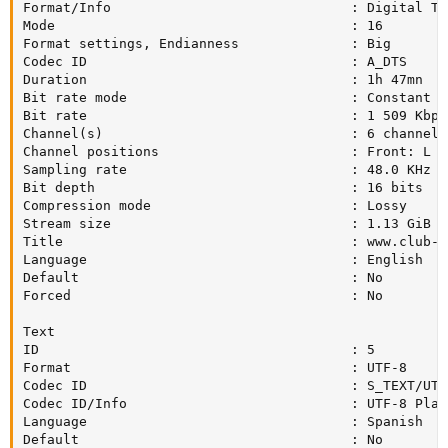
Format/Info                              : Digital Th
Mode                                     : 16

Format settings, Endianness              : Big

Codec ID                                 : A_DTS

Duration                                 : 1h 47mn

Bit rate mode                            : Constant

Bit rate                                 : 1 509 Kbps

Channel(s)                               : 6 channels

Channel positions                        : Front: L C
Sampling rate                            : 48.0 KHz

Bit depth                                : 16 bits

Compression mode                         : Lossy

Stream size                              : 1.13 GiB (1
Title                                    : www.club-h
Language                                 : English

Default                                  : No

Forced                                   : No

Text

ID                                       : 5

Format                                   : UTF-8

Codec ID                                 : S_TEXT/UTF8
Codec ID/Info                            : UTF-8 Plain
Language                                 : Spanish

Default                                  : No
