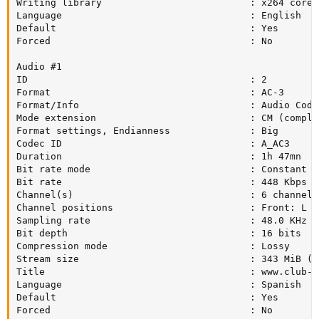
Writing library                          : x264 core 
Language                                 : English

Default                                  : Yes

Forced                                   : No

Audio #1

ID                                       : 2

Format                                   : AC-3

Format/Info                              : Audio Codin
Mode extension                           : CM (comple
Format settings, Endianness              : Big

Codec ID                                 : A_AC3

Duration                                 : 1h 47mn

Bit rate mode                            : Constant

Bit rate                                 : 448 Kbps

Channel(s)                               : 6 channels

Channel positions                        : Front: L C
Sampling rate                            : 48.0 KHz

Bit depth                                : 16 bits

Compression mode                         : Lossy

Stream size                              : 343 MiB (4%
Title                                    : www.club-h
Language                                 : Spanish

Default                                  : Yes

Forced                                   : No
