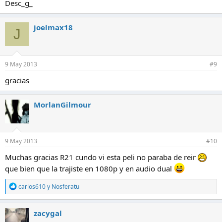
Desc_g_
joelmax18
J
9 May 2013
#9
gracias
MorlanGilmour
9 May 2013
#10
Muchas gracias R21 cundo vi esta peli no paraba de reir
que bien que la trajiste en 1080p y en audio dual
R
carlos610
y
Nosferatu
e
a
c
zacygal
c