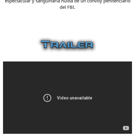
espectacular y sanguinaria huida de un convoy penitenciario
del FBI.