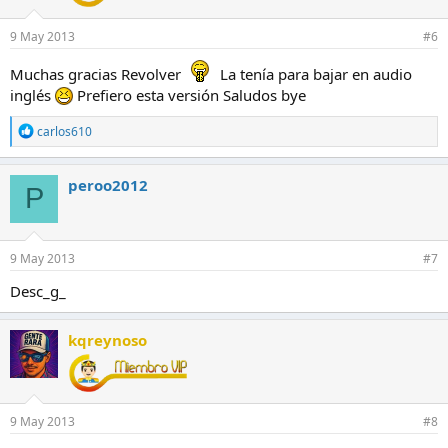
9 May 2013
#6
Muchas gracias Revolver
La tenía para bajar en audio
inglés
Prefiero esta versión Saludos bye
R
carlos610
e
a
c
peroo2012
P
c
i
o
n
e
9 May 2013
#7
s
:
Desc_g_
kqreynoso
9 May 2013
#8