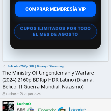
COMPRAR MEMBRESÍA VIP
CUPOS ILIMITADOS POR TODO
EL MES DE AGOSTO
Películas 2160p (4K) | Blu-ray / Streaming
The Ministry Of Ungentlemanly Warfare
(2024) 2160p BDRip HDR Latino (Drama.
Bélico. II Guerra Mundial. Nazismo)
A
F
LuchoO
22 Jun 2024
u
e
t
c
LuchoO
o
h
責任者