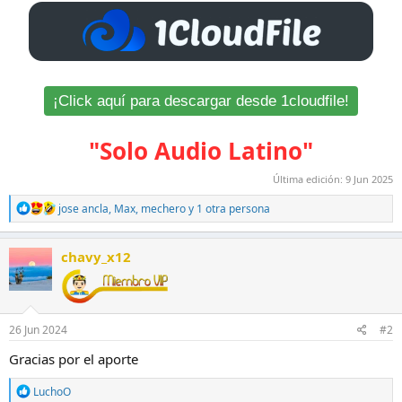
¡Click aquí para descargar desde 1cloudfile!
"Solo Audio Latino"
Última edición:
9 Jun 2025
R
jose ancla
,
Max
,
mechero
y 1 otra persona
e
a
c
chavy_x12
c
i
o
n
e
26 Jun 2024
#2
s
:
Gracias por el aporte
R
LuchoO