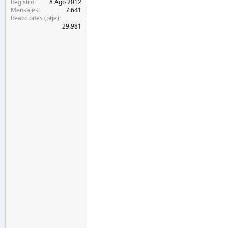
Registro
8 Ago 2012
Mensajes
7.641
Reacciones (ptje)
29.981