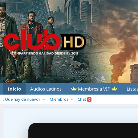
Inicio
Audios Latinos
Membresía VIP
Lista
¿Qué hay de nuevo?
Miembros
Chat
0