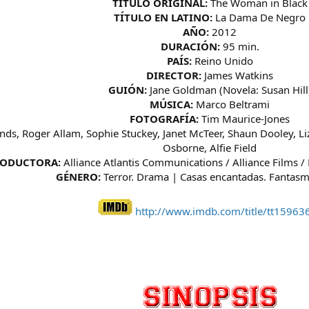
TÍTULO ORIGINAL:
The Woman in Black
TÍTULO EN LATINO:
La Dama De Negro
AÑO:
2012
DURACIÓN:
95 min.
PAÍS:
Reino Unido
DIRECTOR:
James Watkins
GUIÓN:
Jane Goldman (Novela: Susan Hill
MÚSICA:
Marco Beltrami
FOTOGRAFÍA:
Tim Maurice-Jones
inds, Roger Allam, Sophie Stuckey, Janet McTeer, Shaun Dooley, L
Osborne, Alfie Field
ODUCTORA:
Alliance Atlantis Communications / Alliance Films 
GÉNERO:
Terror. Drama | Casas encantadas. Fantas
http://www.imdb.com/title/tt15963